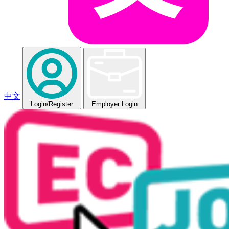
中文
Login
/Register
Employer Login