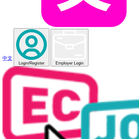
中文
Login
/Register
Employer Login