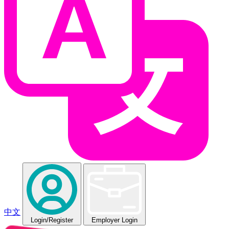
中文
Login
/Register
Employer Login