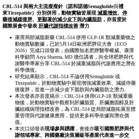
CBL-514
與兩大主流瘦瘦針（諾和諾德
Semaglutide
與
禮
來
Tirzepatide
）分別併用，動物實驗皆展現
減重增效
、
停
藥後減緩復胖
、
更顯著的減少皮下與內臟脂肪
，亦首度於
國際展會中發表
肝臟代謝指標改善
潛力
康霈局部減脂新藥 CBL-514 併用 GLP-1R 類減重藥物之
動物實驗數據，已於5月14日歐洲肥胖症大會（ECO
2026）完成口頭發表，由國際知名肥胖醫學權威、康霈
科學顧問 Arya Sharma, MD 擔任講者，向全球肥胖與代
謝醫學專家分享 CBL-514 於減重減脂與代謝應用之潛在
科學價值。
研究結果顯示，CBL-514 不論併用Semaglutide 或
Tirzepatide，於動物實驗中展現增強減重效果、減緩停藥
後復胖，並進一步減少皮下脂肪與內臟脂肪之潛力。
本次發表亦首度揭示：CBL-514 併用GLP-1R 類減重藥
物後，於動物實驗中觀察到肝臟脂質、肝臟膽固醇及肝
臟組織病理指標改善，為 CBL-514 從局部減脂拓展至體
重管理與代謝健康應用，提供更多科學依據與潛在價
值。
本次口頭發表
現場參與踴躍
，會後亦
吸引國際肥胖與代
謝領域專家、跨國藥廠決策層級等產業代表進一步交