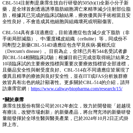
CBL-514注射劑是康霈生技自行研發的505(b)(1)全新小分子新
藥，是全球首創透過誘導脂肪細胞凋亡來精準減少注射部位脂
肪，根據其已完成的臨床試驗結果，療效優異與手術相當且安
全性良好，不會造成其他細胞與組織壞死或明顯傷害。
CBL-514具有多項適應症，目前適應症包含減少皮下脂肪（非
手術局部減脂）、中/重度橘皮組織（cellulite）等，同成份不
同劑型之新藥CBL-514D適應症包含罕見疾病-竇根氏症
（Dercum's disease）。目前為止，全球已共有544名受試者參
與CBL-514相關臨床試驗；根據目前已完成並取得統計結果之
10項臨床試的主要療效指標與重要次要療效指標皆全部達標，
且藥品安全性與耐受度良好。CBL-514在不同適應症皆展現了
優異且精準的療效與良好安全性，並在ITT或FAS分析族群療
效皆具有出色的統計顯著性。更多關於CBL-514的介紹，請拜
訪康霈官網：
https://www.caliwaybiopharma.com/research/15/
*
關於康霈
康霈生技股份有限公司於
2012
年創立，致力於開發能「超越現
有療法，改變市場創新」的新藥產品，將台灣充沛的新藥研發
量能發揮於全球生醫與醫美產業，已於
2024
年10月2日正式掛
牌上市。