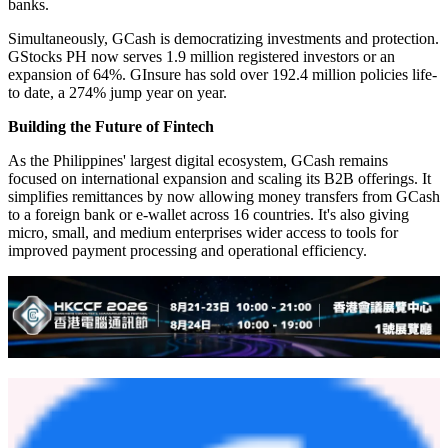
and companion for millions of its users—waiving transaction fees
for both inbound and outbound remittances for overseas Filipinos in
the Middle East. It also worked closely with the government to
enable fast and efficient delivery of fuel subsidies.
Powering Credit and Wealth with Tech
Fuse Financing, Inc, continued to expand access to fair lending,
with life-to-date loan disbursements reaching PHP 406 billion, a
60% increase year on year. By utilizing GScore—a proprietary trust
scoring system—Fuse has provided fair credit to over 11.1 million
unique borrowers who were previously underserved by traditional
banks.
Simultaneously, GCash is democratizing investments and protection.
GStocks PH now serves 1.9 million registered investors or an
expansion of 64%. GInsure has sold over 192.4 million policies life-
to date, a 274% jump year on year.
Building the Future of Fintech
As the Philippines' largest digital ecosystem, GCash remains
focused on international expansion and scaling its B2B offerings. It
simplifies remittances by now allowing money transfers from GCash
to a foreign bank or e-wallet across 16 countries. It's also giving