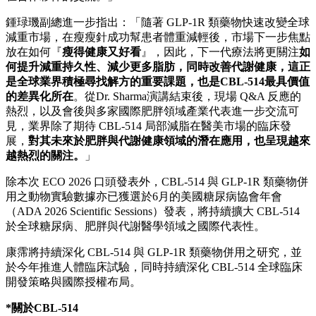
鍾琭璣副總進一步指出：「隨著 GLP-1R 類藥物快速改變全球
減重市場，在瘦瘦針成功幫患者體重減輕後，市場下一步焦點
放在如何『
瘦得健康又好看
』，因此，下一代療法將更關注
如
何提升減重持久性、減少更多脂肪，同時改善代謝健康，這正
是全球業界積極尋找解方的重要課題，也是
CBL-514
最具價值
的差異化所在
。從Dr. Sharma演講結束後，現場 Q&A 反應的
熱烈，以及會後與多家國際肥胖領域產業代表進一步交流可
見，業界除了期待 CBL-514 局部減脂在醫美市場的臨床發
展，
對其未來於肥胖與代謝健康領域的潛在應用，也呈現越來
越熱烈的關注。
」
除本次 ECO 2026 口頭發表外，CBL-514 與 GLP-1R 類藥物併
用之動物實驗數據亦已獲選於6月的美國糖尿病協會年會
（ADA 2026 Scientific Sessions）發表，將持續擴大 CBL-514
於全球糖尿病、肥胖與代謝醫學領域之國際代表性。
康霈將持續深化 CBL-514 與 GLP-1R 類藥物併用之研究，並
於今年推進人體臨床試驗，同時持續深化 CBL-514 全球臨床
開發策略與國際授權布局。
*
關於
CBL-514