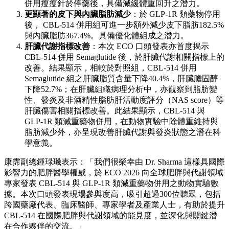
併用瘦瘦針於停藥後，具備減緩體重回升之潛力。
更顯著的皮下與內臟脂肪減少
：於 GLP-1R 類藥物停用
後， CBL-514 併用組可進一步額外
減少皮下脂肪182.5%
與內臟脂肪367.4%
。具備優化體組成之潛力。
肝臟代謝指標改善
：本次 ECO 口頭發表亦首度揭示
CBL-514 併用 Semaglutide 後，於肝臟代謝相關指標上的
改善。結果顯示，相較於對照組，CBL-514 併用
Semaglutide 組之
肝臟脂質含量下降40.4%，肝臟膽固醇
下降52.7%
；在肝臟組織病理分析中，亦觀察到脂肪變
性、發炎及非酒精性脂肪肝活動度評分（NAS score）等
肝臟傷害相關指標改善。此結果顯示，CBL-514 與
GLP-1R 類減重藥物併用，在動物實驗中除體重維持與
脂肪減少外，亦呈現改善肝臟代謝與發炎狀態之潛在科
學意義。
康霈副總鍾琭璣表示：「我們很榮幸由 Dr. Sharma 這樣具國際
影響力的肥胖醫學權威，於 ECO 2026 向全球肥胖與代謝領域
專家發表 CBL-514 與 GLP-1R 類減重藥物併用之動物實驗數
據。本次口頭發表現場參與度高，吸引超過300位聽眾，包括
跨國藥廠代表、臨床醫師、專家學者及產業人士，有助於提升
CBL-514 在國際肥胖與代謝領域的能見度，並深化與關鍵潛
在合作夥伴的交流。」