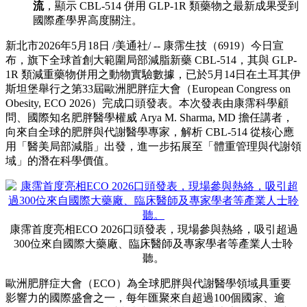
流
，顯示 CBL-514 併用 GLP-1R 類藥物之最新成果受到
國際產學界高度關注。
新北市
2026年5月18日
/美通社/ -- 康霈生技（6919）今日宣
布，旗下全球首創大範圍局部減脂新藥 CBL-514，其與 GLP-
1R 類減重藥物併用之動物實驗數據，已於5月14日在土耳其伊
斯坦堡舉行之第33屆歐洲肥胖症大會（European Congress on
Obesity, ECO 2026）完成口頭發表。本次發表由康霈科學顧
問、國際知名肥胖醫學權威 Arya M. Sharma, MD 擔任講者，
向來自全球的肥胖與代謝醫學專家，解析 CBL-514 從核心應
用「醫美局部減脂」出發，進一步拓展至「體重管理與代謝領
域」的潛在科學價值。
康霈首度亮相ECO 2026口頭發表，現場參與熱絡，吸引超過
300位來自國際大藥廠、臨床醫師及專家學者等產業人士聆
聽。
歐洲肥胖症大會（ECO）為全球肥胖與代謝醫學領域具重要
影響力的國際盛會之一，每年匯聚來自超過100個國家、逾