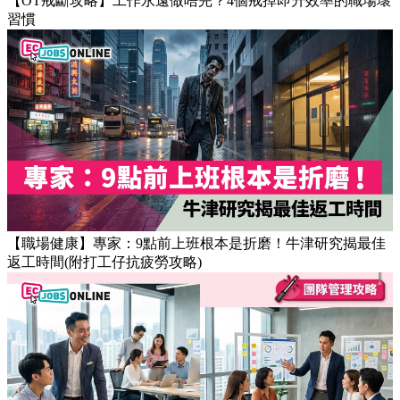
【OT戒斷攻略】工作永遠做唔完？4個戒掉即升效率的職場壞
習慣