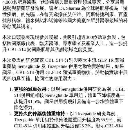
4,000名肥胖醫學、代謝疾病與體重管理領域專家，分享最新
趨勢與新藥研發進展。講者 Dr. Sharma 為全球將肥胖視為「慢
性疾病」的先驅，亦曾受邀擔任艾伯維、阿斯特捷利康、百靈
佳殷格翰、禮來與諾和諾德等跨國大藥廠在肥胖醫學領域的科
學顧問與講者。
本次口頭發表現場參與踴躍，共吸引超過300位聽眾參與，包
括跨國藥廠代表、臨床醫師、專家學者及產業人士，進一步提
升 CBL-514 於國際肥胖與代謝領域之能見度。
本次發表的研究涵蓋 CBL-514 分別與兩大主流 GLP-1R 類減
重藥物 Semaglutide 及 Tirzepatide 併用之動物實驗結果，結果
顯示，CBL-514 併用 GLP-1R 類減重藥物後，於動物實驗中展
現四項具互補、協同性的應用潛力：
更強的減重效果
：以與Semaglutide併用研究為例，CBL-
514併用組相較 Semaglutide 單用組，體重下降幅度進一
步提升
91.5%
。顯示併用瘦瘦針具備進一步增強體重下
降之潛力。
更持久的停藥後體重維持
：以 Tirzepatide 研究為例，
Tirzepatide 單用組於停藥後體重回升幅度為55.9%，而
CBL-514 併用組體重回升幅度僅
25.2%
。顯示CBL-514