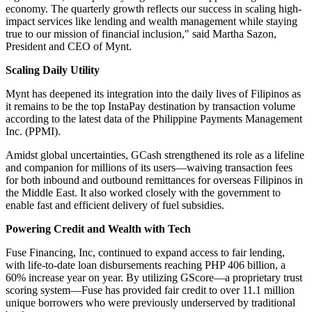
Mynt, Inc., through its finance superapp GCash, has enabled the
digital adoption of millions of entrepreneurs across the Philippines,
including nanoenterprises like sari-sari stores (community mom and
pop stores).
For the quarter ending March 2026, Mynt's income attributable to
one of its major shareholders, Globe Telecom, surged to PHP 1.9
billion, representing a 120% increase over the previous quarter.
"Our latest results are a clear signal that GCash is no longer just a
digital wallet, but a primary engine of the Philippines' digital
economy. The quarterly growth reflects our success in scaling high-
impact services like lending and wealth management while staying
true to our mission of financial inclusion," said Martha Sazon,
President and CEO of Mynt.
Scaling Daily Utility
Mynt has deepened its integration into the daily lives of Filipinos as
it remains to be the top InstaPay destination by transaction volume
according to the latest data of the Philippine Payments Management
Inc. (PPMI).
Amidst global uncertainties, GCash strengthened its role as a lifeline