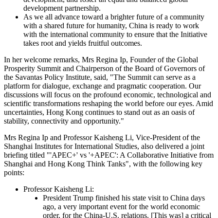
governance system built by all, and the governance
outcomes shared by all. All acts of unilateralism must
be rejected.
The most cherished vision:
a future of fairness and
justice. It calls for greater representation and voice for
developing countries and rejects bullying of the small
and weak. It calls for closing the North-South gap as
soon as possible.
Today, international cooperation on development is losing
steam. We should put development back at the center of
international agenda, mobilize global resources for
development, and foster an equal and balanced global
development partnership.
As we all advance toward a brighter future of a community
with a shared future for humanity, China is ready to work
with the international community to ensure that the Initiative
takes root and yields fruitful outcomes.
In her welcome remarks, Mrs Regina Ip, Founder of the Global
Prosperity Summit and Chairperson of the Board of Governors of
the Savantas Policy Institute, said, "The Summit can serve as a
platform for dialogue, exchange and pragmatic cooperation. Our
discussions will focus on the profound economic, technological and
scientific transformations reshaping the world before our eyes. Amid