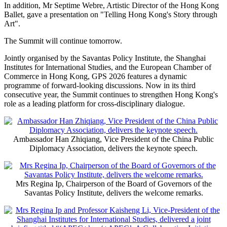
that has all the Chinese cities which have hosted APEC
meetings, and a council of APEC think tanks that could
include us (SPI and SIIS) and Dr. Faiz's Institute of
Strategic and International Studies in Malaysia. So we
can look forward to more cooperation, more
networking, paving the foundation for building greater
global regional cooperation and prosperity.
The opening day of GPS 2026 also featured two panel discussions:
"Innovative Drug Development in the Guangdong–Hong Kong–
Macao Greater Bay Area" and "Hong Kong as a Sports, Cultural
and Recreational Hub".
In addition, Mr Septime Webre, Artistic Director of the Hong Kong
Ballet, gave a presentation on "Telling Hong Kong's Story through
Art".
The Summit will continue tomorrow.
Jointly organised by the Savantas Policy Institute, the Shanghai
Institutes for International Studies, and the European Chamber of
Commerce in Hong Kong, GPS 2026 features a dynamic
programme of forward‑looking discussions. Now in its third
consecutive year, the Summit continues to strengthen Hong Kong's
role as a leading platform for cross‑disciplinary dialogue.