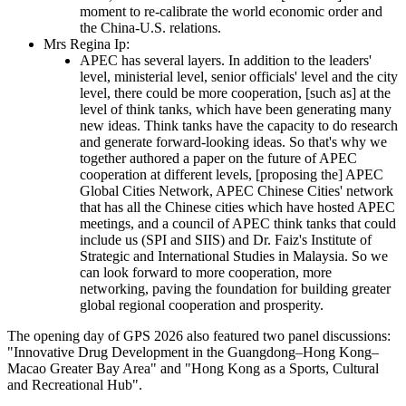
uncertainties, Hong Kong continues to stand out as an oasis of
stability, connectivity and opportunity."
Mrs Regina Ip and Professor Kaisheng Li, Vice-President of the
Shanghai Institutes for International Studies, also delivered a joint
briefing titled "'APEC+' vs '+APEC': A Collaborative Initiative from
Shanghai and Hong Kong Think Tanks", with the following key
points:
Professor Kaisheng Li:
President Trump finished his state visit to China days
ago, a very important event for the world economic
order, for the China-U.S. relations. [This was] a critical
moment to re-calibrate the world economic order and
the China-U.S. relations.
Mrs Regina Ip:
APEC has several layers. In addition to the leaders'
level, ministerial level, senior officials' level and the city
level, there could be more cooperation, [such as] at the
level of think tanks, which have been generating many
new ideas. Think tanks have the capacity to do research
and generate forward-looking ideas. So that's why we
together authored a paper on the future of APEC
cooperation at different levels, [proposing the] APEC
Global Cities Network, APEC Chinese Cities' network