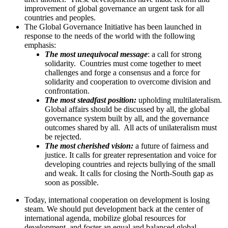
prosperity. Ambassador Han Zhiqiang, Vice President of the China
Public Diplomacy Association, delivered a keynote address that
offered profound and forward-looking insights into China's Global
Governance Initiative.
In his keynote speech entitled "China's Global Governance
Initiative", Ambassador Han Zhiqiang said:
The international landscape is beset by mounting instability
and uncertainty. Unilateralism and protectionism are on the
rise. Geopolitical conflicts continue to flare up, development
gaps are widening, and global challenges are emerging one
after another. These developments have made reform and
improvement of global governance an urgent task for all
countries and peoples.
The Global Governance Initiative has been launched in
response to the needs of the world with the following
emphasis:
The most unequivocal message
: a call for strong
solidarity. Countries must come together to meet
challenges and forge a consensus and a force for
solidarity and cooperation to overcome division and
confrontation.
The most steadfast position:
upholding multilateralism.
Global affairs should be discussed by all, the global