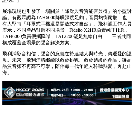
證明。」
展場現場也引發了一場關於「降噪與音質能否兼得」的小型討
論。有觀眾認為TAH6000降噪深度足夠，音質均衡耐聽；也
有人堅持「耳罩式耳機還是開放式才自然」。飛利浦工作人員
表示，不同產品對應不同場景：Fidelio X2HR負責純正HiFi，
TAH6000負責便攜降噪，TAT2200滿足無線自由——三者共同
構成覆蓋全場景的聲音解決方案。
飛利浦影音相信，聲音的意義在於連結人與時光，傳遞愛的溫
度。未來，飛利浦將繼續以敢於挑戰、敢於越級的產品，讓高
品質音頻不再高不可攀，陪伴每一代年輕人聆聽熱愛，奔赴山
海。