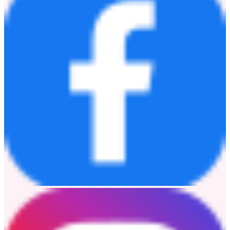
Representing over 1,600 European companies operating in the city,
EuroCham promotes European business interests and strengthens
economic ties between Europe and Hong Kong. Europe is Hong
Kong's second-largest trading partner after the Chinese Mainland.