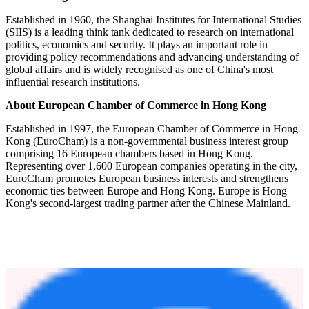
2024.
About Savantas Policy Institute
The Savantas Policy Institute (SPI) was established in 2006 by a
group of Hong Kong residents with international experience who
are committed to the city's future development. SPI's mission is to
support Hong Kong's transition into a knowledge-based economy
through public policy research, strategic recommendations, and the
promotion of public understanding and participation in economic
and social development.
About Shanghai Institutes for International Studies
Established in 1960, the Shanghai Institutes for International Studies
(SIIS) is a leading think tank dedicated to research on international
politics, economics and security. It plays an important role in
providing policy recommendations and advancing understanding of
global affairs and is widely recognised as one of China's most
influential research institutions.
About European Chamber of Commerce in Hong Kong
Established in 1997, the European Chamber of Commerce in Hong
Kong (EuroCham) is a non-governmental business interest group
comprising 16 European chambers based in Hong Kong.