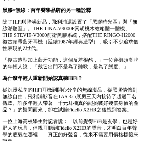
黑膠×無線：百年聲學品牌的另一種詮釋
除了HiFi與降噪新品，飛利浦還設置了「黑膠時光區」與「無
線潮聽區」。THE TINA-V9000F真胡桃木紋箱體一體機、
THE STEVIE-V3000前衛黑膠系統，搭配THE RINGO-H2000
復古頭帶藍牙耳機（延續1987年經典造型），吸引不少追求個
性表現的Z世代。
「復古造型加上藍牙功能，這個反差很酷，」一位穿街頭潮牌
的年輕人說，「戴它出門不是為了聽歌，是為了態度。」
為什麼年輕人重新開始認真聽
HiFi？
從沉浸私享的HiFi耳機到開心分享的無線潮品，從黑膠情懷到
無線自由，飛利浦影音在TAS 325展房三天內接待了超過千名
觀眾。許多年輕人帶著「千元耳機真的能挑戰好幾倍身價的產
品？」的疑問而來，卻在試聽Fidelio X2HR之後找到答案。
一位上海高校學生對記者說：「以前覺得HiFi是玄學，也是好
野人的玩具，但親耳聽到Fidelio X2HR的聲音，才明白百年聲
學的底氣在哪裡——真正的好聲音，從來不需要用價格標籤來