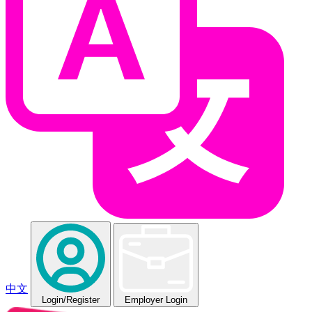
中文
Login
/Register
Employer Login