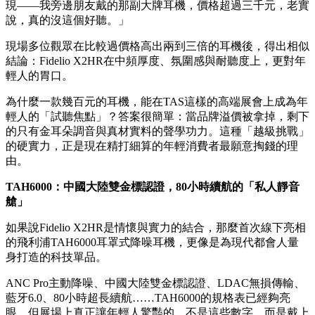
現——我旁邊朋友戴的那副大牌耳機，價格超過三千元，老實
說，真的沒這個好聽。」
現場多位觀眾在比較過價格高出兩到三倍的耳機後，得出相似
結論：Fidelio X2HR在中頻厚度、氛圍感與耐聽度上，更對年
輕人的胃口。
為什麼一款幾百元的耳機，能在TAS這樣的高端展會上成為年
輕人的「試聽焦點」？答案很簡單：當品牌溢價被拿掉，剩下
的只有金耳朵調音與真材實料的聲學功力。這種「越級挑戰」
的硬實力，正是現在精打細算的年輕消費者最願意掏錢的理
由。
TAH6000：中國大陸雙金標認證，80小時續航的「私人靜音
艙」
如果說Fidelio X2HR是情懷與實力的結合，那麼首次線下亮相
的飛利浦TAH6000耳罩式降噪耳機，更像是為現代都會人量
身打造的科技單品。
ANC Pro主動降噪、中國大陸雙金標認證、LDAC無損傳輸、
藍牙6.0、80小時超長續航……TAH6000的規格表已經夠亮
眼。但展場上真正讓年輕人驚豔的，不是這些數字，而是戴上