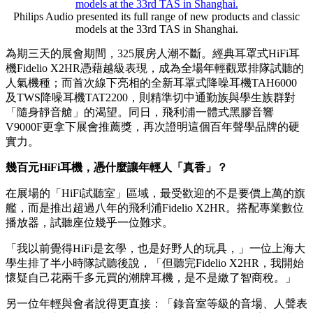
Philips Audio presented its full range of new products and classic
models at the 33rd TAS in Shanghai.
為期三天的展會期間，325展房人潮不斷。經典耳罩式HiFi耳
機Fidelio X2HR憑藉越級表現，成為全場年輕觀眾排隊試聽的
人氣機種；而首次線下亮相的全新耳罩式降噪耳機TAH6000
及TWS降噪耳機TAT2200，則精準切中通勤族與學生族群對
「隨身靜音艙」的渴望。同日，飛利浦一體式黑膠音響
V9000F更拿下展會推薦獎，再次證明這個百年聲學品牌的硬
實力。
幾百元
HiFi耳機，憑什麼讓年輕人「真香」？
在展場的「HiFi試聽室」區域，最受歡迎的不是要價上萬的旗
艦，而是推出超過八年的飛利浦Fidelio X2HR。搭配專業數位
播放器，試聽座位幾乎一位難求。
「我以前覺得HiFi是玄學，也是好野人的玩具，」一位上海大
學生排了半小時隊試聽後說，「但聽完Fidelio X2HR，我開始
懷疑自己花兩千多元買的潮牌耳機，是不是繳了智商稅。」
另一位年輕與會者說得更直接：「錄音室等級的音場、人聲表