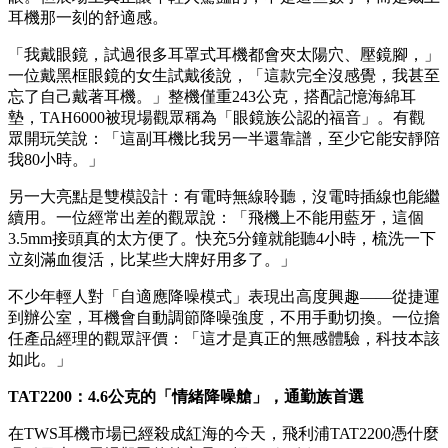
耳機那一刻的舒適感。
「我戴眼鏡，試過很多耳罩式耳機都會夾太陽穴、壓鏡腳，」
一位戴黑框眼鏡的女生試戴後說，「這款完全沒感覺，我甚至
忘了自己戴著耳機。」整機僅重243公克，搭配記憶海綿耳
墊，TAH6000被現場觀眾稱為「眼鏡族公認的福音」。有觀
眾開玩笑說：「這副耳機比我另一半還靠譜，至少它能安靜陪
我80小時。」
另一大亮點是雙模設計：有電時無線聆聽，沒電時插線也能繼
續用。一位經常出差的觀眾說：「飛機上不能用藍牙，這個
3.5mm接頭真的太方便了。快充5分鐘就能聽4小時，梳洗一下
立刻滿血復活，比某些大牌好用多了。」
不少年輕人對「自適應降噪模式」表現出高度興趣——從捷運
到辦公室，耳機會自動調節降噪強度，不用手動切換。一位擔
任產品經理的觀眾評價：「這才是真正的無感體驗，科技本該
如此。」
TAT2200：4.6公克的「情緒降噪艙」，通勤族首選
在TWS耳機市場已經殺成紅海的今天，飛利浦TAT2200憑什麼