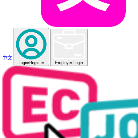
中文
Login
/Register
Employer Login