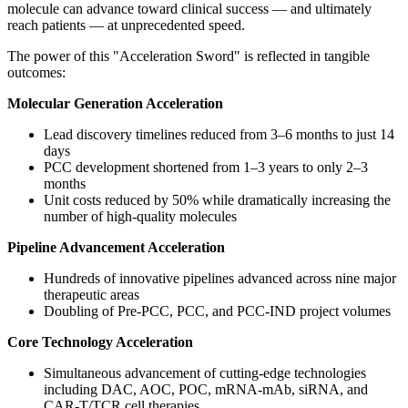
molecule can advance toward clinical success — and ultimately
reach patients — at unprecedented speed.
The power of this "Acceleration Sword" is reflected in tangible
outcomes:
Molecular Generation Acceleration
Lead discovery timelines reduced from 3–6 months to just 14
days
PCC development shortened from 1–3 years to only 2–3
months
Unit costs reduced by 50% while dramatically increasing the
number of high-quality molecules
Pipeline Advancement Acceleration
Hundreds of innovative pipelines advanced across nine major
therapeutic areas
Doubling of Pre-PCC, PCC, and PCC-IND project volumes
Core Technology Acceleration
Simultaneous advancement of cutting-edge technologies
including DAC, AOC, POC, mRNA-mAb, siRNA, and
CAR-T/TCR cell therapies