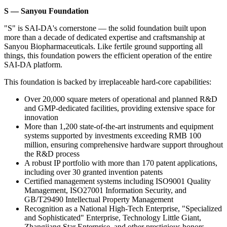
S — Sanyou Foundation
"S" is SAI-DA's cornerstone — the solid foundation built upon
more than a decade of dedicated expertise and craftsmanship at
Sanyou Biopharmaceuticals. Like fertile ground supporting all
things, this foundation powers the efficient operation of the entire
SAI-DA platform.
This foundation is backed by irreplaceable hard-core capabilities:
Over 20,000 square meters of operational and planned R&D
and GMP-dedicated facilities, providing extensive space for
innovation
More than 1,200 state-of-the-art instruments and equipment
systems supported by investments exceeding RMB 100
million, ensuring comprehensive hardware support throughout
the R&D process
A robust IP portfolio with more than 170 patent applications,
including over 30 granted invention patents
Certified management systems including ISO9001 Quality
Management, ISO27001 Information Security, and
GB/T29490 Intellectual Property Management
Recognition as a National High-Tech Enterprise, "Specialized
and Sophisticated" Enterprise, Technology Little Giant,
Zhangjiang Star Enterprise, and other prestigious honors