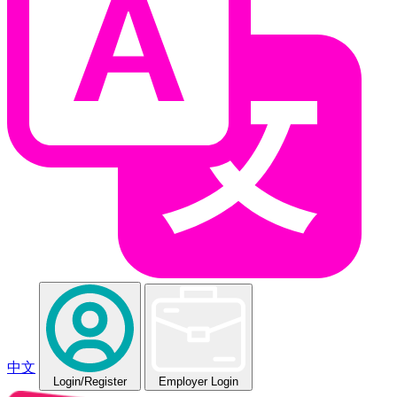
中文
Login
/Register
Employer Login