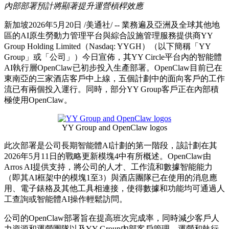
內部部署預計將顯著提升運營槓桿效應
新加坡
2026年5月20日
/美通社/ --
業務遍及亞洲及全球其他地
區的AI原生勞動力管理平台與綜合設施管理服務提供商YY
Group Holding Limited（Nasdaq: YYGH）（以下簡稱「YY
Group」或「公司」）今日宣佈，其YY Circle平台內的智能體
AI執行層OpenClaw已初步投入生產部署。OpenClaw目前已在
東南亞的三家酒店客戶中上線，五個計劃中的面向客戶的工作
流已有兩個投入運行。同時，部分YY Group客戶正在內部積
極使用OpenClaw。
YY Group and OpenClaw logos
此次部署是公司長期智能體
AI計劃的第一階段，該計劃在其
2026年5月11日的戰略更新模塊4中有所概述。OpenClaw由
Arros AI提供支持，將公司的人才、工作流和數據智能能力
（即其AI框架中的模塊1至3）與酒店團隊已在使用的消息應
用、電子錶格及其他工具相連接，使得數據和功能均可通過人
工查詢或智能體AI操作輕鬆訪問。
公司的
OpenClaw部署旨在提高班次完成率，同時減少客戶人
力資源和運營團隊以及YY Group內部客戶管理、運營和執行