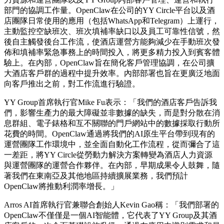
部門的協調工作量。OpenClaw在公司的YY Circle平台以及酒
店團隊日常使用的應用（包括WhatsApp和Telegram）上運行，
主動監控空缺班次、班次填補率缺口以及員工可靠性信號，然
後自主觸發後台工作流，使酒店運營方能夠減少在手動班次發
佈和填補率緊急事務上的時間投入，將更多精力投入到賓客體
驗上。在內部，OpenClaw旨在簡化客戶管理協調，在公司擴
大酒店客戶群的過程中提升效率。內部部署也旨在更廣泛地面
向客戶推出之前，對工作流進行驗證。
YY Group首席執行官Mike Fu表示：「我們的酒店客戶告訴我
們，影響生產力的最大障礙並非數據的缺失，而是對分散在消
息群組、電子錶格和互不關聯的門戶網站中的數據採取行動所
花費的時間。OpenClaw通過將我們的AI原生平台帶到現有的
運營團隊工作環境中，並全面自動化工作流程，從而彌合了這
一差距，將YY Circle從勞動力解決方案轉變為酒店人力資源
與運營團隊的運營合作夥伴。在內部，早期成果令人鼓舞，隨
著我們在東南亞及其他地區持續擴展業務，我們預計
OpenClaw將推動利潤率增長。」
Arros AI首席執行官兼聯合創始人Kevin Gao稱：「我們部署的
OpenClaw不僅僅是一個AI智能體，它代表了YY Group及其酒