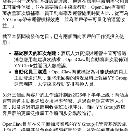
店客戶的一次全面基礎設施升級。通過在應用中識別需求和員
工可靠性信號，並在需要時自主採取行動，OpenClaw有望顯
著改善班次填補率、員工到崗率及運營協調時間占比，從而為
YY Group帶來運營槓桿效應，並為客戶帶來可量化的運營收
益。」
截至本新聞稿發佈之日，已有兩個面向客戶的工作流投入使
用：
基於聊天的班次創建：
酒店人力資源與運營主管可通過
消息應用創建班次請求，
OpenClaw則自動將班次發佈到
YY Circle並返回人數確認。
自動化員工溝通：
OpenClaw向被標記為可能缺勤的員工
主動發送消息，並將未回復的情況及時上報給YY Group
運營團隊，以便採取行動安排替換人員。
另外三個面向客戶的工作流計劃於
2026年下半年上線：向酒店
運營渠道主動推送班次填補率預警、通過自然語言查詢人才
庫，以及通過消息應用收集班次後評分。面向YY Group酒店
客戶群的更廣泛推廣工作將同步分階段進行。
OpenClaw目前在公司新加坡業務的YY Group托管雲基礎設施
上運行，採用基於角色的權限範圍設定，並對任何產生財務義