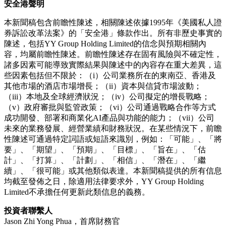
安全港聲明
本新聞稿包含前瞻性陳述，相關陳述依據
1995年《美國私人證
券訴訟改革法案》的「安全港」條款作出。所有非歷史事實的
陳述，包括YY Group Holding Limited的信念與預期相關內
容，均屬前瞻性陳述。前瞻性陳述存在固有風險與不確定性，
諸多因素可能導致實際結果與陳述中的內容存在重大差異，這
些因素包括但不限於：（i）公司業務所在的東南亞、香港及
其他市場的酒店市場增長；（ii）資本與信貸市場波動；
（iii）本地及全球經濟狀況；（iv）公司擬定的增長戰略；
（v）政府審批與監管政策；（vi）公司通過戰略合作等方式
成功開發、部署和商業化AI產品與功能的能力；（vii）公司
未來的業務發展、經營業績和財務狀況。在某些情況下，前瞻
性陳述可通過特定詞語或短語來識別，例如：「可能」、「將
要」、「期望」、「預期」、「目標」、「旨在」、「估
計」、「打算」、「計劃」、「相信」、「潛在」、「繼
續」、「很可能」或其他類似表達。本新聞稿提供的所有信息
均截至發佈之日，除適用法律要求外，YY Group Holding
Limited不承擔任何更新此類信息的義務。
投資者聯繫人
Jason Zhi Yong Phua，首席財務官