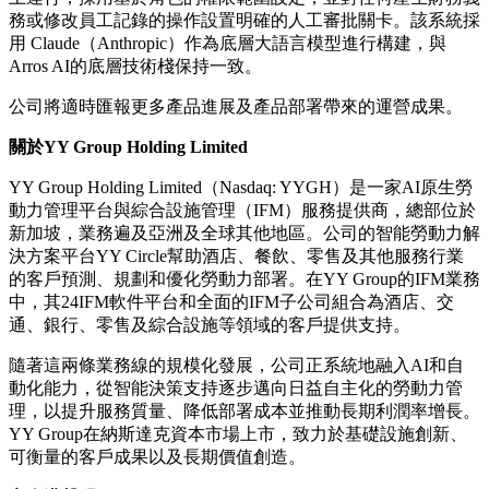
務或修改員工記錄的操作設置明確的人工審批關卡。該系統採
用 Claude（Anthropic）作為底層大語言模型進行構建，與
Arros AI的底層技術棧保持一致。
公司將適時匯報更多產品進展及產品部署帶來的運營成果。
關於
YY Group Holding Limited
YY Group Holding Limited（Nasdaq: YYGH）是一家AI原生勞
動力管理平台與綜合設施管理（IFM）服務提供商，總部位於
新加坡，業務遍及亞洲及全球其他地區。公司的智能勞動力解
決方案平台YY Circle幫助酒店、餐飲、零售及其他服務行業
的客戶預測、規劃和優化勞動力部署。在YY Group的IFM業務
中，其24IFM軟件平台和全面的IFM子公司組合為酒店、交
通、銀行、零售及綜合設施等領域的客戶提供支持。
隨著這兩條業務線的規模化發展，公司正系統地融入
AI和自
動化能力，從智能決策支持逐步邁向日益自主化的勞動力管
理，以提升服務質量、降低部署成本並推動長期利潤率增長。
YY Group在納斯達克資本市場上市，致力於基礎設施創新、
可衡量的客戶成果以及長期價值創造。