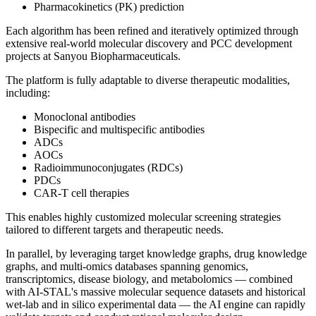
Pharmacokinetics (PK) prediction
Each algorithm has been refined and iteratively optimized through
extensive real-world molecular discovery and PCC development
projects at Sanyou Biopharmaceuticals.
The platform is fully adaptable to diverse therapeutic modalities,
including:
Monoclonal antibodies
Bispecific and multispecific antibodies
ADCs
AOCs
Radioimmunoconjugates (RDCs)
PDCs
CAR-T cell therapies
This enables highly customized molecular screening strategies
tailored to different targets and therapeutic needs.
In parallel, by leveraging target knowledge graphs, drug knowledge
graphs, and multi-omics databases spanning genomics,
transcriptomics, disease biology, and metabolomics — combined
with AI-STAL's massive molecular sequence datasets and historical
wet-lab and in silico experimental data — the AI engine can rapidly