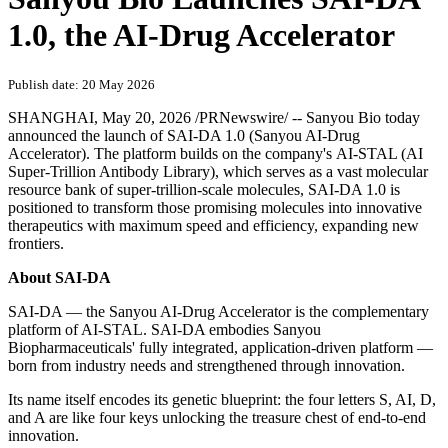
1.0, the AI-Drug Accelerator
Publish date: 20 May 2026
SHANGHAI
,
May 20, 2026
/PRNewswire/ -- Sanyou Bio today
announced the launch of SAI-DA 1.0 (Sanyou AI-Drug
Accelerator). The platform builds on the company's AI-STAL (AI
Super-Trillion Antibody Library), which serves as a vast molecular
resource bank of super-trillion-scale molecules, SAI-DA 1.0 is
positioned to transform those promising molecules into innovative
therapeutics with maximum speed and efficiency, expanding new
frontiers.
About SAI-DA
SAI-DA — the Sanyou AI-Drug Accelerator is the complementary
platform of AI-STAL
. SAI-DA embodies Sanyou
Biopharmaceuticals' fully integrated, application-driven platform —
born from industry needs and strengthened through innovation.
Its name itself encodes its genetic blueprint: the four letters S, AI, D,
and A are like four keys unlocking the treasure chest of end-to-end
innovation.