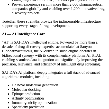
Proven experience serving more than 2,000 pharmaceutical
companies globally and enabling over 1,200 innovative drug
discovery projects
Together, these strengths provide the indispensable infrastructure
supporting every stage of drug development.
AI — AI Intelligence Core
"AI" is SAI-DA's intellectual engine. Powered by more than a
decade of drug discovery expertise accumulated at Sanyou
Biopharmaceuticals, the AI-driven in silico engine operates in
bidirectional synergy with its
complementary platform,
AI-STAL,
enabling seamless data integration and significantly improving the
precision, relevance, and efficiency of intelligent drug screening.
SAI-DA's AI platform deeply integrates a full stack of advanced
algorithmic modules, including:
De novo molecular generation
Molecular docking
Epitope prediction
Affinity optimization
Immunogenicity optimization
Specificity prediction