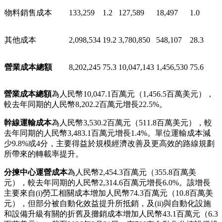
（以千元計，百分比除外）
幹線運輸成本
3,483,065
32.0
3,530,168
511,767
26.6
分揀中心運營成本
2,314,595
21.3
2,454,271
355,795
18.5
貨運代理成本
172,792
1.6
154,265
22,364
1.2
物料銷售成本
133,259
1.2
127,589
18,497
1.0
其他成本
2,098,534
19.2
3,780,850
548,107
28.3
營業成本總額
8,202,245
75.3
10,047,143
1,456,530
75.6
營業成本總額
為人民幣10,047.1百萬元（1,456.5百萬美元），
較去年同期的人民幣8,202.2百萬元增長22.5%。