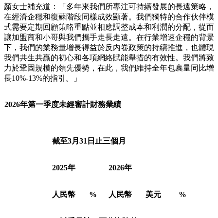
們正在夯實網絡整體戰略目標的統一認知和執行協同的統一步
調。」
中通快遞首席財務官顏惠萍女士表示：「一季度，中通主營快
遞業務的單票價格同比上漲8.2%，主要受益於KA業務尤其逆
向物流的比重加大，由此產生的單價影響充分抵消了增量激勵
對單價的壓力。得益於規模效益的發揮，單票運輸加中轉成本
同比優化了6分。本季度，剔除股權激勵後的銷售費用占營業
比從去年同期的4.7%下降至約4.5%。經營活動產生的現金流
為28億元，資本支出為18億元。」
顏女士補充道：「多年來我們所專注可持續發展的長遠策略，
在經濟企穩和復蘇階段同樣成效顯著。我們獨特的合作伙伴模
式需要定期回顧策略重點並相應調整成本和利潤的分配，從而
讓加盟商和小哥與我們攜手走長走遠。在行業增速企穩的背景
下，我們的業務量增長得益於反內卷政策的持續推進，也體現
我們共生共贏的初心和各項網絡賦能舉措的有效性。我們將致
力於鞏固規模的領先優勢，在此，我們維持全年包裹量同比增
長10%-13%的指引。」
2026年第一季度未經審計財務業績