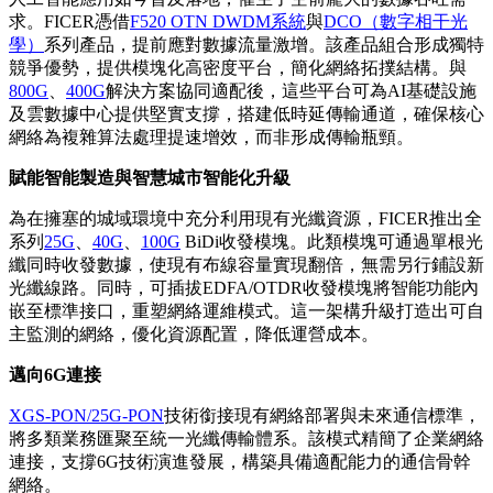
求。FICER憑借
F520 OTN DWDM系統
與
DCO（數字相干光
學）
系列產品，提前應對數據流量激增。該產品組合形成獨特
競爭優勢，提供模塊化高密度平台，簡化網絡拓撲結構。與
800G
、
400G
解決方案協同適配後，這些平台可為AI基礎設施
及雲數據中心提供堅實支撐，搭建低時延傳輸通道，確保核心
網絡為複雜算法處理提速增效，而非形成傳輸瓶頸。
賦能智能製造與智慧城市智能化升級
為在擁塞的城域環境中充分利用現有光纖資源，FICER推出全
系列
25G
、
40G
、
100G
BiDi收發模塊。此類模塊可通過單根光
纖同時收發數據，使現有布線容量實現翻倍，無需另行鋪設新
光纖線路。同時，可插拔EDFA/OTDR收發模塊將智能功能內
嵌至標準接口，重塑網絡運維模式。這一架構升級打造出可自
主監測的網絡，優化資源配置，降低運營成本。
邁向
6G連接
XGS-PON/25G-PON
技術銜接現有網絡部署與未來通信標準，
將多類業務匯聚至統一光纖傳輸體系。該模式精簡了企業網絡
連接，支撐6G技術演進發展，構築具備適配能力的通信骨幹
網絡。