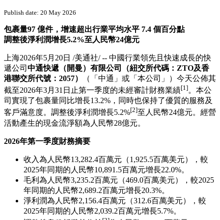
PRNewswire
中通快遞發佈2026年第一季度
未經審計財務業績
Publish date: 20 May 2026
包裹量97 億件，增速超出行業平均水平 7.4 個百分點
調整後淨利潤增長5.2%至人民幣24億元
上海
2026年5月20日
/美通社/ -- 中國行業領先且快速成長的快
遞公司
中通快遞（開曼）有限公司（紐交所代碼：ZTO及香
港聯交所代號：2057）
（「中通」或「本公司」）今天公佈其
[1]
截至2026年3月31日止第一季度的未經審計財務業績
。本公
司實現了包裹量同比增長13.2%，同時也保持了優質的服務及
[2]