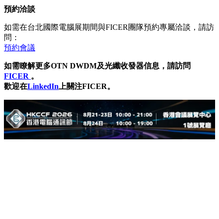
預約洽談
如需在台北國際電腦展期間與FICER團隊預約專屬洽談，請訪
問：
預約會議
如需瞭解更多
OTN DWDM及光纖收發器信息，請訪問
FICER
。
歡迎在
LinkedIn
上關注
FICER。