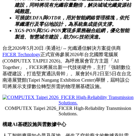
建設，同時將現有光纖容量翻倍，解決城域光纖資源枯
竭難題。
可插拔
EDFA與OTDR，用於智能網絡管理模塊，依托
單纖運行及零佔地設計，為系統集成提供支撐。
XGS-PON與25G-PON實現多業務融合組網，優化智能
製造、智慧城市
建設，助力
6G技術演進。
台北
2026年5月20日
/美通社/ -- 光纖通信解決方案提供商
FICER Technology
正式宣佈參展2026年台北國際電腦展
(COMPUTEX TAIPEI 2026)。為呼應展會官方主題「AI
Together」，FICER將展出新一代技術硬件，主打
「強韌數位
基礎建設，打造堅實通訊骨幹」
。展會於6月2日至5日在台北
南港展覽館(Taipei Nangang Exhibition Center)舉辦，屆時該公
司將展示支撐
數位轉型所需的
物理層基礎設施。
COMPUTEX Taipei 2026_FICER High-Reliability Transmission
Solutions.
構建
AI基礎設施與雲數據中心
人工智能應用如今普及落地，催生了空前龐大的數據吞吐需