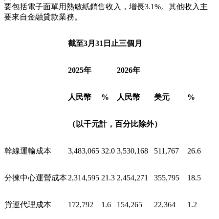
收入總額
10,891,465
100.0
13,282,364
1,925,538
100.0
收入總額
為人民幣13,282.4百萬元（1,925.5百萬美元），較
2025年同期的人民幣10,891.5百萬元增長22.0%。核心快遞服
務收入較2025年同期增長22.5%，該增長是由於包裹量增長
13.2%及包裹單價增長8.2%所致。由直銷機構產生的直客業務
收入增長92.2%，這主要得益於電子商務退貨包裹量的增加。
貨運代理服務收入較2025年同期下降13.0%。物料銷售收入主
要包括電子面單用熱敏紙銷售收入，增長3.1%。其他收入主
要來自金融貸款業務。
截至3月31日止三個月
2025年
2026年
人民幣
%
人民幣
美元
%