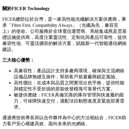
關於
FICER Technology
FICER總部位於台灣，是一家高性能光纖解決方案供應商，秉
承「Fiber First. Compatibility Always」（光纖為先，兼容至
上）的使命。公司服務於全球電信運營商、系統集成商及雲基
礎設施提供商，高度注重靈活性、定制化與產品可靠性，提供
兼容性強、可靈活擴容的解決方案，賦能新一代智能通信網絡
建設。
三大核心優勢：
高兼容性：產品設計支持多廠商環境，確保與主流網絡
設備品牌無縫互操作，幫助客戶規避廠商鎖定風險。
高性價比：在成本與品質之間實現出色平衡，提供性能
與穩定性不受折損的原裝收發模塊可靠替代方案。
敏捷供應鏈：FICER具備完善的庫存管理與快速履約能
力，可保障快速交付，適配項目動態進度及緊急部署需
求。
通過將技術專長與以合作夥伴為中心的方法相結合，FICER助
力客戶安心構建高效、面向未來的光網絡。