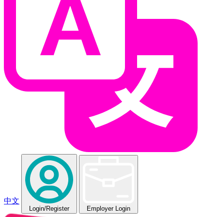
中文
Login
/Register
Employer Login