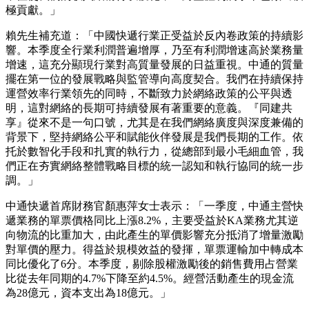
數。
中通快遞創始人、董事長兼首席執行官賴梅松先生表示：
「2026年第一季度，中通繼續專注於服務質量和客戶滿意度、
優化運營成本效益和提升網絡政策的公平性和透明度。基於
KA客戶業務量的強勁增長，中通一季度97億的包裹量，同比
增長13.2%，高出行業平均增速7.4個百分點。我們實現了24億
的調整後淨利潤，散件業務的增速持續超出傳統電商業務，這
不但使我們的收入結構得以優化，且對整體利潤水平也做出積
極貢獻。」
賴先生補充道：「中國快遞行業正受益於反內卷政策的持續影
響。本季度全行業利潤普遍增厚，乃至有利潤增速高於業務量
增速，這充分顯現行業對高質量發展的日益重視。中通的質量
擺在第一位的發展
戰略
與監管導向高度契合。我們在持續保持
運營效率行業領先的同時，不斷致力於網絡政策的公平與透
明，這對網絡的長期可持續發展有著重要的意義。
『
同建共
享
』
從來不是一句口號，尤其是在我們網絡廣度與深度兼備的
背景下，堅持網絡公平和賦能伙伴發展是我們長期的工作。依
托於數智化手段和扎實的執行力，從總部到最小毛細血管，我