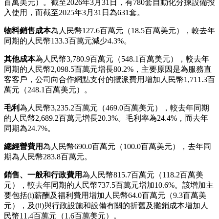
幹線運輸成本
為人民幣3,530.2百萬元（511.8百萬美元），較
去年同期的人民幣3,483.1百萬元增長1.4%。單位運輸成本減
少9.8%或4分，主要得益於規模經濟改善及更高效的路線規劃
所帶來的轉載率提升。
分揀中心運營成本
為人民幣2,454.3百萬元（355.8百萬美
元），較去年同期的人民幣2,314.6百萬元增長6.0%。該增長
主要來自(i)勞工相關成本增加人民幣74.3百萬元（10.8百萬美
元），但部分被自動化效益提升所抵銷，及(ii)與自動化設施
和設備升級有關的折舊及攤銷成本增加人民幣43.1百萬元（6.3
百萬美元）。截至2026年3月31日，有780套自動化分揀設備投
入使用，而截至2025年3月31日為631套。
物料銷售成本
為人民幣127.6百萬元（18.5百萬美元），較去年
同期的人民幣133.3百萬元減少4.3%。
其他成本
為人民幣3,780.9百萬元（548.1百萬美元），較去年
同期的人民幣2,098.5百萬元增長80.2%，
主要原因是為服務直
客客戶，公司向合作網點支付的攬派費用增加人民幣1,711.3百
萬元（248.1百萬美元）。
毛利
為人民幣3,235.2百萬元（469.0百萬美元），較去年同期