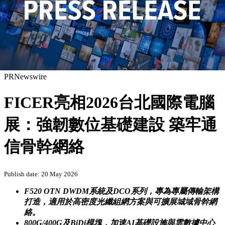
PRNewswire
FICER亮相2026台北國際電腦
展：強韌數位基礎建設 築牢通
信骨幹網絡
Publish date: 20 May 2026
F520 OTN DWDM系統及DCO系列，專為專屬傳輸架構
打造，
適用於高密度光纖組網方案與可擴展城域骨幹網
絡。
800G/400G及BiDi模塊，加速AI基礎設施與雲數據中心