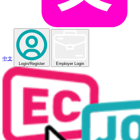
中文
Login
/Register
Employer Login