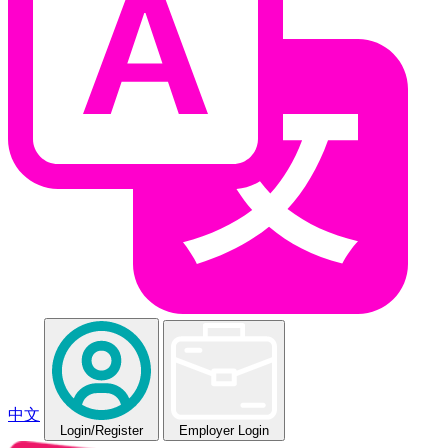
中文
Login
/Register
Employer Login