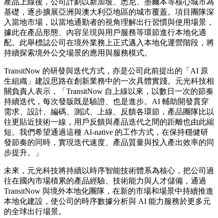
產品上線後，公司計劃以新加坡、悉尼、墨爾本等核心城市為
基礎，逐步擴展亞洲與澳大利亞地區的城市覆蓋。項目團隊深
入當地市場，以當地通勤者的視角理解出行習慣與使用場景，
據此在產品形態、內容呈現與用戶服務等環節進行本地化適
配。此舉標誌公司在境外業務上正式邁入本地化運營階段，將
持續探索境外公交場景的應用與服務模式。
TransitNow 的研發與迭代方式，亦是公司此前提出的「AI 原
生組織」建設思路在創新業務中的一次具體實踐。元光科技相
關負責人表示，「TransitNow 自上線以來，以數日一次的節奏
持續迭代，每次發版既是驗證、也是進步。AI 輔助開發貫穿
需求、設計、編碼、測試、上線、反饋各環節，產品團隊比以
往更貼近技術一線，用戶反饋與產品迭代之間的距離也由此縮
短。我們希望通過這種 AI-native 的工作方式，在保持穩健研
發節奏的同時，實現迭代速度、產品質量與投入產出效率的同
步提升。」
未來，元光科技將持續以時序智能技術體系為核心，把公司過
往在國內市場積累的產品經驗、技術能力與人才儲備，通過
TransitNow 與境外本地化團隊，在新的市場和場景中持續推進
本地化建設，使公司的時序數據分析與 AI 能力服務於更多元
的全球出行場景。