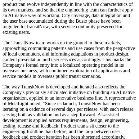
of lines and stops. TransitNow is a continuation and upgrade of the
Company's prior Busio offering, running on an independent
technical architecture purpose-built for the Company's overseas
business.
As the new vehicle for the Company's overseas business,
TransitNow represents the first dedicated technology foundation
purpose-built for the Company's operations in these markets. During
the Busio phase, the overseas business operated on the established
architecture of the Company's domestic Chelaile APP, allowing
rapid validation of product-market fit in overseas public transit
scenarios. With the user base and data integrations now in place, the
Company has built out a separate architecture so that the overseas
product can evolve independently in line with the characteristics of
its own markets, and so that the engineering team can further apply
an AI-native way of working. City coverage, data integration and
the user base accumulated during the Busio phase have been
migrated to TransitNow, with service continuity preserved for
existing users.
The TransitNow team works on the ground in these markets,
approaching commuting patterns and use cases from the perspective
of local commuters, and informing adaptations in product design,
content presentation and user services accordingly. This marks the
Company's formal entry into a localized operating model in its
overseas business, with continued exploration of applications and