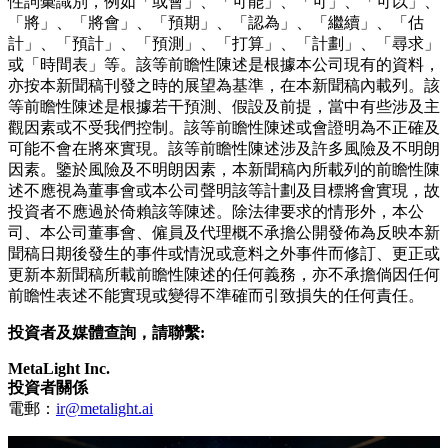
性詞彙識別，例如「或會」、「可能」、「可」、「可以」、
「將」、「將會」、「預期」、「認為」、「繼續」、「估
計」、「預計」、「預測」、「打算」、「計劃」、「尋求」
或「時間表」等。該等前瞻性陳述是根據本公司現有的資料，
亦按本新聞稿刊發之時的展望為基準，在本新聞稿內載列。該
等前瞻性陳述是根據若干預測、假設及前提，當中有些涉及主
觀因素或不受我們控制。該等前瞻性陳述或會證明為不正確及
可能不會在將來實現。該等前瞻性陳述涉及許多風險及不明朗
因素。鑒於風險及不明朗因素，本新聞稿內所載列的前瞻性陳
述不應視為董事會或本公司聲明該等計劃及目標將會實現，故
投資者不應過於倚賴該等陳述。除法律要求的情形外，本公
司、本公司董事會、僱員及代理概不承擔公開發佈為反映本新
聞稿日期後發生的事件或情況或意料之外事件而修訂、更正或
更新本新聞稿所載前瞻性陳述的任何義務，亦不承擔倘因任何
前瞻性表述不能實現或變得不準確而引致損失的任何責任。
投資者及媒體查詢，請聯繫:
MetaLight Inc.
投資者關係
電郵：
ir@metalight.ai