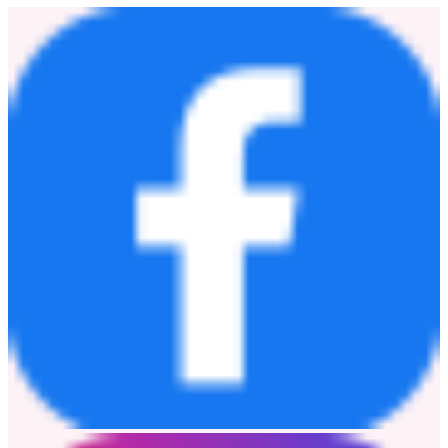
failure to realize or inaccuracy of any forward-looking statements.
Investor and Media Inquiries
MetaLight Inc.
Investor Relations
Email:
ir@metalight.ai