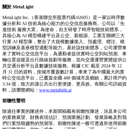
關於 MetaLight
MetaLight Inc.（香港聯交所股票代碼:02605）是一家以時序數
據分析和 AI 技術為核心能力的公交信息服務商。公司以「先
進技術 服務大眾」為使命，自主研發了時序智能技術體系，
其核心為 AI 模型構建平台及公交、新能源、工業互聯網三大
行業 AI 模型庫，整合了大規模數據接入、預處理、標注、模
型訓練及基座模型適配等能力。基於該技術體系，公司運營車
來了實時公交信息平台，為通勤者提供實時公交到站預測、車
輛位置追蹤及出行路線規劃等服務，並向交通運營實體提供公
共交通分析平台及數據技術服務。根據 CIC 截至 2024 年 12
月 31 日的資料，按城市覆蓋數計算，車來了為中國最大的實
時公交信息平台，已覆蓋全國 488 個城市及鄉鎮，累計用戶約
3.34 億，致力於讓公共出行更便捷、更高效。有關公司詳細資
料，請瀏覽網站：
www.metalight.ai
前瞻性聲明
除過往事實的陳述外，本新聞稿載有前瞻性陳述，涉及本公司
的業務展望、財務表現估計、預測業務計劃、發展策略及對我
們行業預期趨勢的預測等。前瞻性陳述一般可透過所使用前瞻