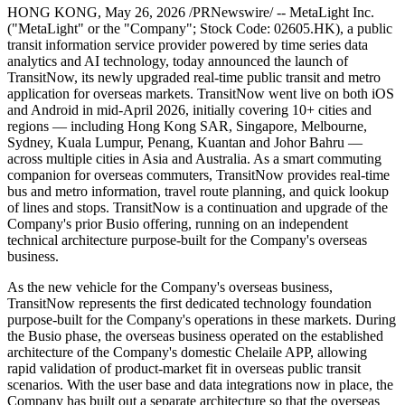
Overseas Business: TransitNow,
a Public Transit and Metro
App, Goes Live Across Multiple
Cities and Regions in Asia and
Australia
Publish date: 26 May 2026
HONG KONG
,
May 26, 2026
/PRNewswire/ -- MetaLight Inc.
("MetaLight" or the "Company"; Stock Code: 02605.HK), a public
transit information service provider powered by time series data
analytics and AI technology, today announced the launch of
TransitNow, its newly upgraded real-time public transit and metro
application for overseas markets. TransitNow went live on both iOS
and Android in mid-April 2026, initially covering 10+ cities and
regions — including Hong Kong SAR, Singapore, Melbourne,
Sydney, Kuala Lumpur, Penang, Kuantan and Johor Bahru —
across multiple cities in Asia and Australia. As a smart commuting
companion for overseas commuters, TransitNow provides real-time
bus and metro information, travel route planning, and quick lookup