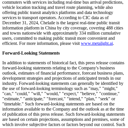
About MetaLight
MetaLight Inc. (Stock Code: 02605.HK) is a public transit
information service provider powered by time series data analytics
and AI technology. With a focus on time series data foundation
models, the Company has built a technology stack with its core
comprising an AI Model Building Platform and AI model libraries
for three industry verticals: public bus, renewable energy and
industrial internet, integrating capabilities in data access, pre-
processing, labeling, AI model training and foundation model
adaptation. Based on this technology stack, the Company operates
the Chelaile real-time public transit information platform, providing
commuters with services including real-time bus arrival predictions,
vehicle location tracking and travel route planning, while also
offering public transit analytics platforms and data technology
services to transport operators. According to CIC data as of
December 31, 2024, Chelaile is the largest real-time public transit
information platform in China by city coverage, covering 488 cities
and towns nationwide with approximately 334 million cumulative
users, committed to making public transit more convenient and
efficient. For more information, please visit
www.metalight.ai
.
Forward-Looking Statements
In addition to statements of historical fact, this press release contains