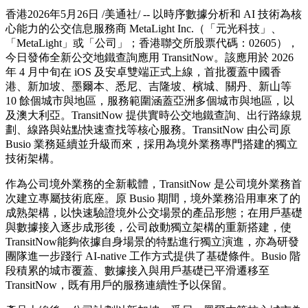
香港
2026年5月26日
/美通社/ -- 以時序數據分析和 AI 技術為核
心能力的公交信息服務商 MetaLight Inc.（「元光科技」、
「MetaLight」或「公司」；香港聯交所股票代碼：02605），
今日發佈全新公交地鐵查詢應用 TransitNow。該應用於 2026
年 4 月中旬在 iOS 及安卓雙端正式上線，首批覆蓋中國香
港、新加坡、墨爾本、悉尼、吉隆坡、檳城、關丹、新山等
10 餘個城市與地區，服務範圍涵蓋亞洲多個城市與地區，以
及澳大利亞。TransitNow 提供實時公交地鐵查詢、出行路線規
劃、線路與站點快速查找等核心服務。TransitNow 由公司原
Busio 業務延續並升級而來，採用為境外業務專門搭建的獨立
技術架構。
作為公司境外業務的全新載體，TransitNow 是公司境外業務首
次建立專屬技術底座。原 Busio 期間，境外業務沿用車來了的
成熟架構，以快速驗證境外公交場景的產品形態；在用戶基礎
與數據接入逐步成形後，公司啟動獨立架構的重新搭建，使
TransitNow能夠依據自身場景的特點進行獨立演進，亦為研發
團隊進一步踐行 AI-native 工作方式提供了基礎條件。Busio 階
段積累的城市覆蓋、數據接入與用戶基礎已平滑遷移至
TransitNow，既有用戶的服務連續性予以保留。