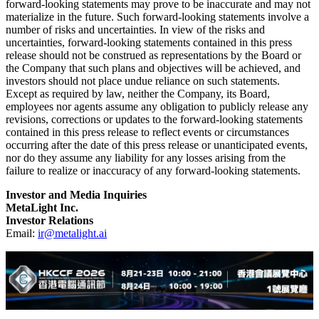
forward-looking statements relating to the Company's business
outlook, estimates of financial performance, forecast business plans,
development strategies and projections of anticipated trends in our
industry. Forward-looking statements can generally be identified by
the use of forward-looking terminology such as "may," "might,"
"can," "could," "will," "would," "expect," "believe," "continue,"
"estimate," "anticipate," "forecast," "intend," "plan," "seek" or
"timetable." Such forward-looking statements are based on the
information available to the Company and the outlook as at the time
of publication of this press release. Such forward-looking statements
are based on certain projections, assumptions and premises, some of
which involve subjective factors or factors beyond our control. Such
forward-looking statements may prove to be inaccurate and may not
materialize in the future. Such forward-looking statements involve a
number of risks and uncertainties. In view of the risks and
uncertainties, forward-looking statements contained in this press
release should not be construed as representations by the Board or
the Company that such plans and objectives will be achieved, and
investors should not place undue reliance on such statements.
Except as required by law, neither the Company, its Board,
employees nor agents assume any obligation to publicly release any
revisions, corrections or updates to the forward-looking statements
contained in this press release to reflect events or circumstances
occurring after the date of this press release or unanticipated events,
nor do they assume any liability for any losses arising from the