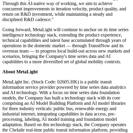
service models in overseas public transit scenarios.
The way TransitNow is developed and iterated also reflects the
Company's previously articulated initiative on building an AI-native
organization, applied to an innovative business line. A representative
of MetaLight noted, "Since its launch, TransitNow has been
iterating on a cadence of several days per release, with each release
serving both as validation and as a step forward. AI-assisted
development is applied across requirements, design, engineering,
testing, release and feedback. Product teams sit closer to the
engineering frontline than before, and the loop between user
feedback and product iteration has been shortened accordingly.
Through this AI-native way of working, we aim to achieve
concurrent improvements in iteration velocity, product quality, and
return on R&D investment, while maintaining a steady and
disciplined R&D cadence."
Going forward, MetaLight will continue to anchor on its time series
intelligence technology stack, extending the product experience,
technical capabilities and talent base accumulated through years of
operations in the domestic market — through TransitNow and its
overseas team — to progress local build-out across new markets and
scenarios, bringing the Company's time series data and AI
capabilities to a more diversified set of global mobility contexts.