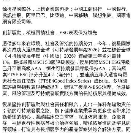
除復星國際外，上榜企業還包括：中國工商銀行、中國銀行、
騰訊控股、阿里巴巴、比亞迪、中國移動、聯想集團、國家電
網有限公司等。
創新驅動，積極回饋社會，ESG表現保持領先
憑借多年來在環境、社會及管治的持續努力，今年，復星國際
再次成功入選標普全球《可持續發展年鑑2026》並在標普全球
《可持續發展年鑑（中國版）2026》連續第三年名列最佳
1%。根據最新MSCI 5.0版評級模型，復星國際MSCI ESG評級
已升至最高級AAA；恒生可持續發展評級保持AA-；富時羅
素FTSE ESG評分升至4.2（滿分5），並連續五年入選富時羅
素社會責任指數（FTSE4Good Index Series）成份股。多項國
際評級與指數表現持續提升，體現了復星在ESG治理、信息披
露、風險管理及可持續發展實踐方面的長期積累與穩健成效。
復星堅持創新驅動與社會責任相融合，走出一條科創驅動責任
引領的可持續發展之路。旗下健康產業秉承為更多患者帶來治
癒希望的初心，圍繞臨床空白需求，深度佈局腫瘤、免疫炎
症、神經退行性疾病等核心治療領域，積極拓展慢病及罕見病
等領域，打造具有長期競爭力的產品管線與綜合解決方案。同