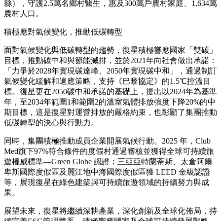
縣），守護2.5萬名鄉村醫生，惠及300萬戶農村家庭、1,634萬
農村人口。
積極應對氣候變化，推動低碳轉型
面對氣候變化與低碳轉型的趨勢，復星積極響應國家「雙碳」
目標，推動碳中和與節能減排，並於2021年向社會做出承諾：
「力爭於2028年實現碳達峰、2050年實現碳中和」，通過制訂
氣候變化緩解和適應策略，支持《巴黎協定》的1.5℃控溫目
標。復星更在2050碳中和承諾的基礎上，提出以2024年為基準
年，至2034年範圍1和範圍2的溫室氣體排放強度下降20%的中
期目標，這是復星對運營排放的嚴格約束，也彰顯了集團推動
低碳轉型的決心與行動力。
同時，集團積極推動成員企業開展氣候行動。2025 年，Club
Med旗下97%符合條件的度假村通過審核並獲得全球可持續旅
遊權威標準—Green Globe 認證；三亞亞特蘭蒂斯、太倉阿爾
卑斯國際度假區及麗江地中海國際度假區獲 LEED 金級認證
等，展現復星在綠色建築與可持續旅遊領域的持續努力與成
果。
展望未來，復星將繼續深耕產業，深化創新及全球化佈局，持