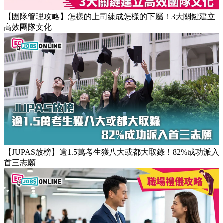
【團隊管理攻略】怎樣的上司練成怎樣的下屬！3大關鍵建立
高效團隊文化
【JUPAS放榜】逾1.5萬考生獲八大或都大取錄！82%成功派入
首三志願