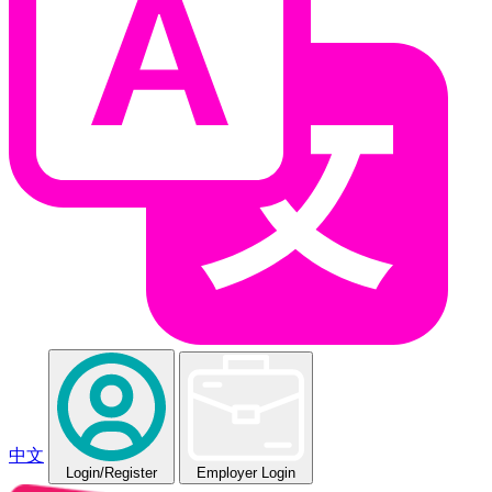
中文
Login
/Register
Employer Login