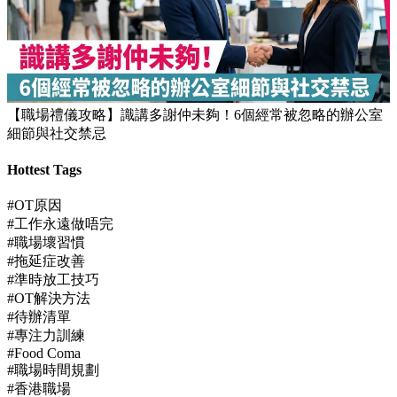
【職場禮儀攻略】識講多謝仲未夠！6個經常被忽略的辦公室
細節與社交禁忌
Hottest Tags
#OT原因
#工作永遠做唔完
#職場壞習慣
#拖延症改善
#準時放工技巧
#OT解決方法
#待辦清單
#專注力訓練
#Food Coma
#職場時間規劃
#香港職場