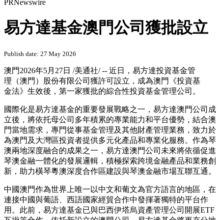
PRNewswire
易方達基金澳門公司獲批設立
Publish date: 27 May 2026
澳門
2026年5月27日
/美通社/ -- 近日，易方達投資基金管
理（澳門）股份有限公司獲許可設立，成為澳門《投資基
金法》生效後，第一家獲批的綜合性投資基金管理公司。
國際化是易方達基金的重要發展戰略之一，易方達澳門公司成
立後，將依托母公司多年積累的專業能力和平台優勢，結合澳
門當地需求，專門從事基金管理及其他財產管理業務，致力於
為澳門及大灣區投資者提供多元化產品和專業化服務。作為琴
澳兩地深度融合的成果之一，易方達澳門公司未來將依循促進
琴澳金融一體化的發展邏輯，積極探索跨境金融產品和業務創
新，助力橫琴粵澳深度合作區建設與琴澳金融市場互聯互通。
中國
澳門作為世界上唯一以中文和葡文為官方語言的地區，在
連接中國與葡語、西語國家經貿合作中發揮著獨特的平台作
用。此前，易方達基金已與巴西伊塔烏資產管理公司開展ETF