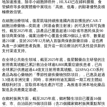
地加速推進。除非小細胞肺癌外，HLX43已在婦科腫瘤、食
管鱗癌等多個實體瘤中展現出「高效、低毒」的顯著優勢及積
極療效信號。
在細胞治療領域，復星凱瑞持續推進國內首款獲批的CAR-T
細胞治療藥物—奕凱達（阿基侖賽注射液）的可及性與可負擔
性。截至2025年底，該產品已覆蓋超過110款省市惠民保及90
餘項商業保險，備案治療中心覆蓋全國29個以上省市、數量超
過210家，並於2025年12月納入首版商保創新藥目錄，這也將
為進一步減輕患者負擔、提升這一前沿療法的可及性提供新的
支付渠道支持。
在全球公共衛生領域，截至2025年底，復星醫藥自主研發的注
射用青蒿琥酯已累計救治全球逾8,800萬重症瘧疾患者，已向
全球累計供應超過4.4億支注射用青蒿琥酯。以SPAQ-CO系列
產品為核心藥物的「季節性瘧疾藥物預防項目」，已惠及超過
3.3億名非洲兒童；同時，非洲科特迪瓦園區一期工程主體結
構順利封頂，並取得本地生產許可證，為推進非洲本地化藥品
製造及供應奠定基礎。
在鄉村振興方面，截至2025年底，鄉村醫生項目已覆蓋16個
省、市、自治區的78個項目縣（含25個國家鄉村振興重點幫扶