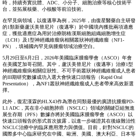
時，持續夯實抗體、ADC、小分子、細胞治療等核心技術平
台，並拓展核藥、小核酸等前沿技術。
在罕見病領域，以復邁寧為例，2025年，由復星醫藥自主研發
的1類新藥蘆沃美替尼片（復邁寧）於中國境內獲批兩項適應
症，獲批適應症為用於治療朗格漢斯細胞組織細胞增生症
（LCH）及1型神經纖維瘤病相關叢狀神經纖維瘤（NF1-
PN），填補國內罕見病腫瘤領域治療空白。
5月29日至6月2日，2026年美國臨床腫瘤學會（ASCO）年會
在美國芝加哥召開。其中，蘆沃美替尼片（復邁寧）治療1型
神經纖維瘤病相關症狀性、不可手術叢狀神經纖維瘤成人患者
的III期研究數據成功入選大會快速口頭報告（Rapid Oral
Presentation），為NF1叢狀神經纖維瘤成人患者帶來高效新選
擇。
此外，復宏漢霖的HLX43作為潛在同類最優的廣譜抗腫瘤PD-
L1 ADC，其在非小細胞肺癌（NSCLC）領域的關鍵亞組無進
展生存期（PFS）數據亦將於美國臨床腫瘤學會（ASCO）以
快速口頭報告的形式首次披露，以進一步確證其在後線難治性
NSCLC治療中的臨床應用潛力與價值。目前，針對NSCLC的
國際多中心臨床研究在中國、歐洲、美國、澳大利亞、日本等