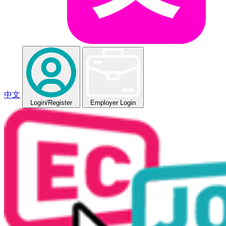
中文
Login
/Register
Employer Login