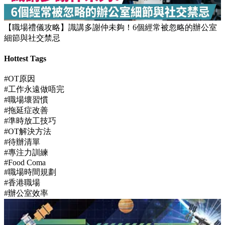
【職場禮儀攻略】識講多謝仲未夠！6個經常被忽略的辦公室
細節與社交禁忌
Hottest Tags
#OT原因
#工作永遠做唔完
#職場壞習慣
#拖延症改善
#準時放工技巧
#OT解決方法
#待辦清單
#專注力訓練
#Food Coma
#職場時間規劃
#香港職場
#辦公室效率