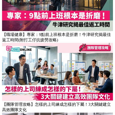
【職場健康】專家：9點前上班根本是折磨！牛津研究揭最佳
返工時間(附打工仔抗疲勞攻略)
【團隊管理攻略】怎樣的上司練成怎樣的下屬！3大關鍵建立
高效團隊文化