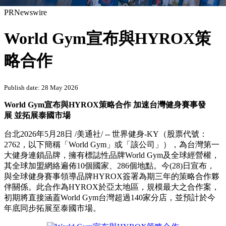
PRNewswire
World Gym宣布與HYROX策
略合作
Publish date: 28 May 2026
World Gym宣布與HYROX策略合作 加速台灣健身賽事發
展 並拓展泰國市場
台北
2026年5月28日
/美通社/ -- 世界健身-KY（股票代號：
2762，以下簡稱「World Gym」或「該公司」），為台灣第一
大健身連鎖品牌，擁有標誌性品牌World Gym及全球經營權，
其全球加盟網絡遍佈10個國家、286個地點。今(28)日宣布，
與全球健身賽事領導品牌HYROX簽署為期三年的策略合作夥
伴關係。此合作為HYROX於亞太地區，規模最大之合作案，
初期將直接涵蓋World Gym台灣超過140家分店，並預計於今
年底同步拓展至泰國市場。