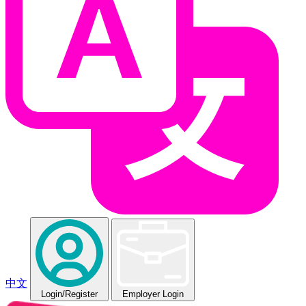
中文
Login
/Register
Employer Login