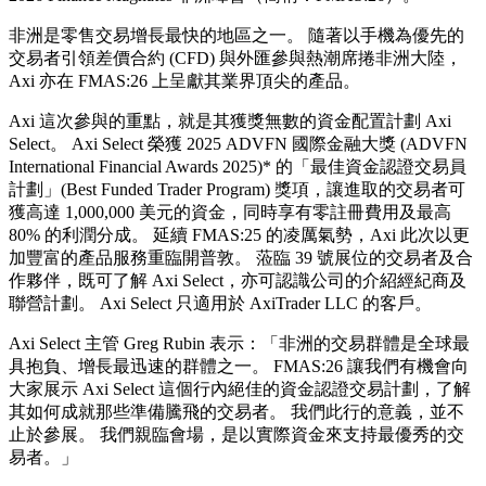
非洲是零售交易增長最快的地區之一。 隨著以手機為優先的
交易者引領差價合約 (CFD) 與外匯參與熱潮席捲非洲大陸，
Axi 亦在 FMAS:26 上呈獻其業界頂尖的產品。
Axi 這次參與的重點，就是其獲獎無數的資金配置計劃 Axi
Select。 Axi Select 榮獲 2025 ADVFN 國際金融大獎 (ADVFN
International Financial Awards 2025)* 的「最佳資金認證交易員
計劃」(Best Funded Trader Program) 獎項，讓進取的交易者可
獲高達 1,000,000 美元的資金，同時享有零註冊費用及最高
80% 的利潤分成。 延續 FMAS:25 的凌厲氣勢，Axi 此次以更
加豐富的產品服務重臨開普敦。 蒞臨 39 號展位的交易者及合
作夥伴，既可了解 Axi Select，亦可認識公司的介紹經紀商及
聯營計劃。 Axi Select 只適用於 AxiTrader LLC 的客戶。
Axi Select 主管 Greg Rubin 表示：「非洲的交易群體是全球最
具抱負、增長最迅速的群體之一。 FMAS:26 讓我們有機會向
大家展示 Axi Select 這個行內絕佳的資金認證交易計劃，了解
其如何成就那些準備騰飛的交易者。 我們此行的意義，並不
止於參展。 我們親臨會場，是以實際資金來支持最優秀的交
易者。」