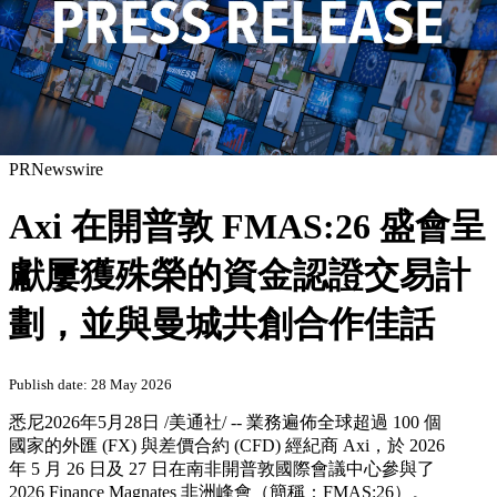
PRNewswire
Axi 在開普敦 FMAS:26 盛會呈
獻屢獲殊榮的資金認證交易計
劃，並與曼城共創合作佳話
Publish date: 28 May 2026
悉尼
2026年5月28日
/美通社/ -- 業務遍佈全球超過 100 個
國家的外匯 (FX) 與差價合約 (CFD) 經紀商 Axi，於 2026
年 5 月 26 日及 27 日在南非開普敦國際會議中心參與了
2026 Finance Magnates 非洲峰會（簡稱：FMAS:26）。