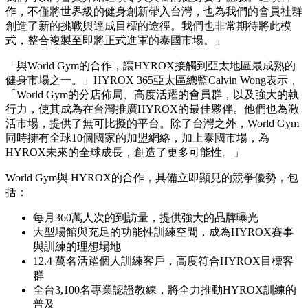
作，不僅將世界級的健身創新帶入台灣，也為我們的會員社群
創造了新的挑戰與達成目標的途徑。我們也非常期待將此模
式，整合複製至即將正式進軍的泰國市場。」
「與World Gym的合作，讓HYROX接觸到亞太地區最成熟的
健身市場之一。」HYROX 365亞太區總監Calvin Wong表示，
「World Gym的分店佈局、高度活躍的會員群，以及強大的執
行力，使其成為在台灣推廣HYROX的最佳夥伴。他們也為激
活市場，提供了無可比擬的平台。除了台灣之外，World Gym
同時擁有全球10個國家的加盟網絡，加上泰國市場，為
HYROX未來的全球成長，創造了更多可能性。」
World Gym與 HYROX的合作，具備立即顯見的競爭優勢，包
括：
每月360萬人次的到訪量，提供強大的品牌曝光
大型場館與充足的功能性訓練空間，成為HYROX賽事
與訓練的理想場地
12.4 萬名活躍個人訓練客戶，高度符合HYROX目標客
群
全台3,100名專業認證教練，將全力推動HYROX訓練的
普及