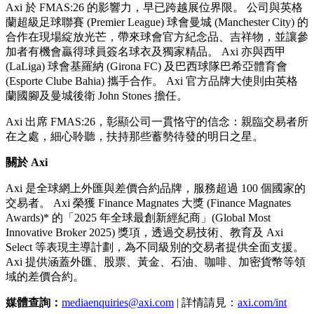
Axi 於 FMAS:26 的影響力，早已跨越展位界限。 公司與英格
蘭超級足球聯賽 (Premier League) 球會曼城 (Manchester City) 的
合作在現場綻放光芒，帶來球會官方紀念品、吉祥物，並讓參
加者有機會贏得球員簽名球衣及獨家精品。 Axi 亦與西甲
(LaLiga) 球會基羅納 (Girona FC) 及巴西球隊巴希亞體育會
(Esporte Clube Bahia) 攜手合作。 Axi 官方品牌大使則由英格
蘭國腳及曼城後衛 John Stones 擔任。
Axi 出席 FMAS:26，彰顯公司一貫恪守的信念：親臨交易者所
在之處，細心聆聽，扶持那些蓄勢待發的明日之星。
關於 Axi
Axi 是全球網上外匯與差價合約品牌，服務超過 100 個國家的
交易者。 Axi 榮獲 Finance Magnates 大獎 (Finance Magnates
Awards)* 的「2025 年全球最創新經紀商」(Global Most
Innovative Broker 2025) 獎項，透過交易技術、教育及 Axi
Select 等表現主導計劃，為不同級別的交易者提供全面支援。
Axi 提供涵蓋外匯、股票、黃金、石油、咖啡、加密貨幣等領
域的差價合約。
媒體查詢：
mediaenquiries@axi.com
| 詳情請見：
axi.com/int