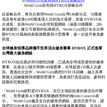
World Gym宣布與HYROX策略合作
此策略合作，將充分善用World Gym台灣140家分店、50萬會
員及每年超過4,000萬進場人次的強大基礎，加速 HYROX在
台成長，並為World Gym全球加盟網絡（涵蓋10個國家、286
家俱樂部）建立可複製的拓展模式。World Gym預計在全台舉
辦HYROX風格的創新挑戰賽與小型賽事，進一步提升會員參
與度。
全球健身領導品牌攜手世界頂尖健身賽事
HYROX
正式進軍
台灣最大健身網絡
HYROX結合跑步與功能性訓練，已成為全球成長最快的健身
賽事。在過去12個月舉辦140場賽事，全球超過130萬人次參
與。透過此次合作，World Gym將把HYROX訓練，融入其專
業個人訓練服務與俱樂部營運中，為會員打造從認知、參與到
競賽的完整路徑。
「World Gym絕對是HYROX，在亞太地區拓展的最佳合作夥
伴。」世界健身-KY董事長暨總經理柯約翰John Caraccio表
示，「World Gym遍及全台的健身房網絡，提供完美平台，讓
我們可以向會員介紹這項令人興奮的健身賽事體驗。這項合