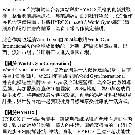
World Gym 台灣將於全台各據點舉辦HYROX風格的創新挑戰
賽，整合賽前訓練課程、專業訓練計劃與社群經營。此次合作
亦包含設備採購，並將HYROX正式納入World Gym國際加盟
網絡的認可供應商體系，為多市場合作奠定基礎。
此合作案也延續World Gym自2024年收購World Gym
International後的全球成長動能，近期已陸續拓展墨西哥、巴
西、澳洲市場，並即將正式進入泰國市場。
【關於
World Gym Corporation
】
World Gym Corporation，是為台灣第一大健身連鎖品牌，目前
在台140個據點。於2024年完成收購World Gym International，
擁有此標誌性品牌World Gym及全球經營權，為全球健身領導
品牌。其加盟網絡遍佈10個國家、286個地點，為90萬名成員
提供服務。將持續以最先進的設施、創新的課程和科技驅動的
計畫，與世界各地一起實現健身目標和享受健康的生活方式。
【關於
HYROX
】
HYROX 是一個結合賽事、訓練與教練系統的全球性運動生態
圈，致力於啟發並影響一億人的生活。圍繞著獨特的「8組1公
里跑步 + 8個功能性訓練站」賽制，HYROX 已建立起功能性