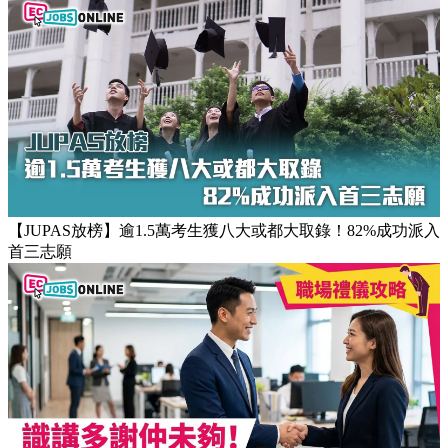
【JUPAS放榜】逾1.5萬考生獲八大或都大取錄！82%成功派入
首三志願