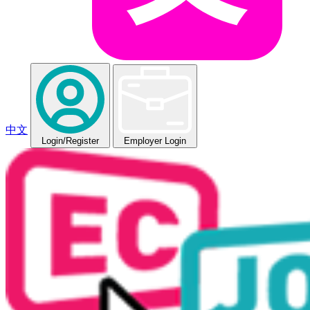
中文
Login
/Register
Employer Login