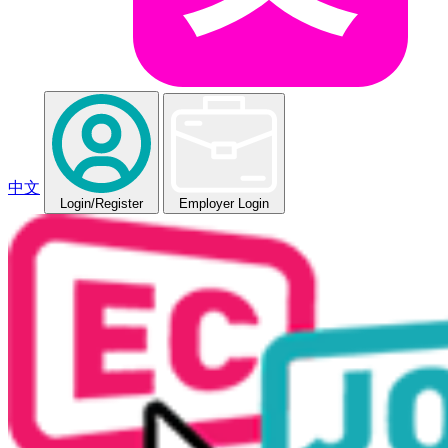
中文
Login
/Register
Employer Login