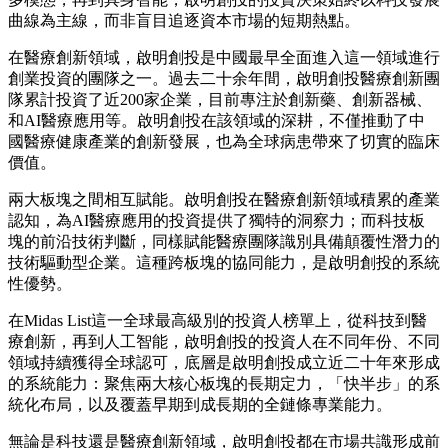
曲線為主線，而非盲目追逐資本市場的短期熱點。
在醫療創新領域，啟明創投是中國最早全面進入這一領域進行
創業投資的團隊之一。過去二十余年間，啟明創投醫療創新團
隊累計投資了近200家企業，目前專注於創新藥、創新器械、
和AI醫療應用等。啟明創投在該領域的深耕，不僅推動了中
國醫療健康產業的創新發展，也為全球病患帶來了切實的臨床
價值。
兩大板塊之間相互賦能。啟明創投在醫療創新領域積累的產業
認知，為AI醫療應用的投資提供了獨特的洞察力；而科技板
塊的前沿技術判斷，同樣賦能醫療團隊識別具備顛覆性潛力的
技術驅動型企業。這種跨板塊的協同能力，是啟明創投的系統
性優勢。
在Midas List這一全球最高級別的投資人榜單上，從科技到醫
療創新，再到人工智能，啟明創投的投資人在不同年份、不同
領域持續獲得全球認可，底層是啟明創投成立近二十年來形成
的系統能力：聚焦兩大核心板塊的長期定力，「快半步」的系
統化布局，以及覆蓋早期到成長期的全鏈條專業能力。
無論是科技還是醫療創新領域，啟明創投都在市場共識形成前