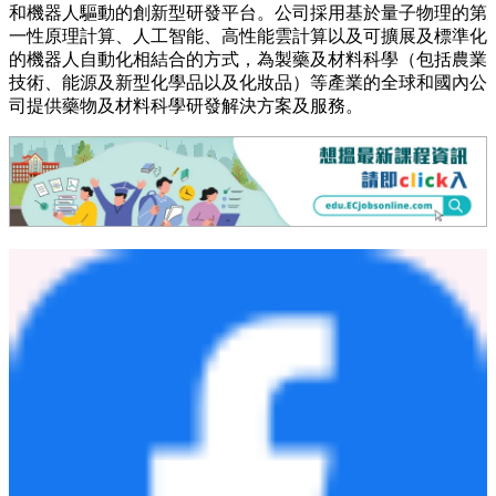
加速變革性藥物的開發。DoveTree 以中國雲南特有的古老珍
稀植物——珙桐（又稱「鴿子樹」）命名。公司致力於融合美
國前沿研發創新能力與成熟醫藥市場，以及中國快速崛起的研
發生態與創新管線資源，如同繁盛而美麗的「鴿子樹」一樣，
為人類健康帶來新的希望。
關於晶泰科技
晶泰科技（"XtalPi Holdings Limited"，股份簡稱：晶泰控股，
XTALPI，股票代碼：2228.HK）由三位麻省理工學院的物理
學家於 2015 年創立，是一個基於量子物理、以人工智能賦能
和機器人驅動的創新型研發平台。公司採用基於量子物理的第
一性原理計算、人工智能、高性能雲計算以及可擴展及標準化
的機器人自動化相結合的方式，為製藥及材料科學（包括農業
技術、能源及新型化學品以及化妝品）等產業的全球和國內公
司提供藥物及材料科學研發解決方案及服務。