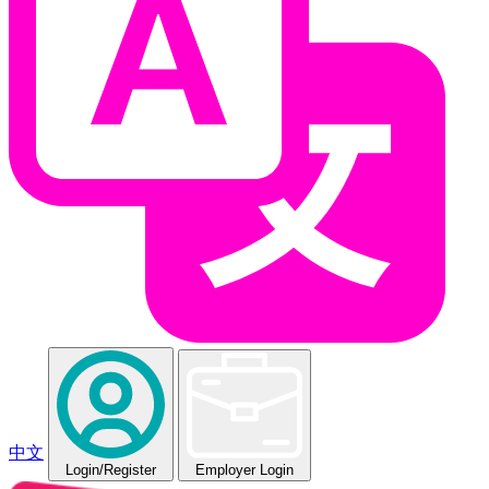
中文
Login
/Register
Employer Login