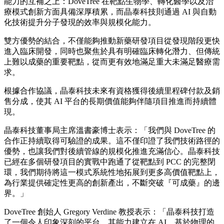
這一體系可在2-3個月內完成3000-4000個全新分子的合成與測
試，成功率穩定超過 80%。即便面
對
缺乏先驗數據的全新靶
點，平台也能在短時間內積累起高質量的真實數據，持續驅動
算法優化與分子進化。這種從機制研究到實驗交付的能力，有
望推動過去難以觸達的「難成藥」靶點進入更具可預測性的臨
床前開發軌道，並加速其轉化為具有臨床價值的項目資產。
強強聯合，雙向賦能
晶泰科技與 DoveTree 合作項目的快速推進，建立在雙方優勢
能力的互補之上：DoveTree 在靶點生物學、轉化醫學以及治
療模式創新方面具備深厚積累，而晶泰科技則通過 AI 與自動
化技術提升分子發現的效率與規模化能力。
雙方優勢的結合，不僅能夠推動新藥研發項目從發現階段更快
進入臨床開發，同時也聚焦於具有明確臨床轉化潛力、但傳統
上難以成藥的重要靶點，從而更有效地滿足重大未滿足醫療需
求。
根據合作協議，晶泰科技未來有資格獲得後續里程碑付款及銷
售分成，使其 AI 平台的長期價值能夠伴隨項目推進而持續體
現。