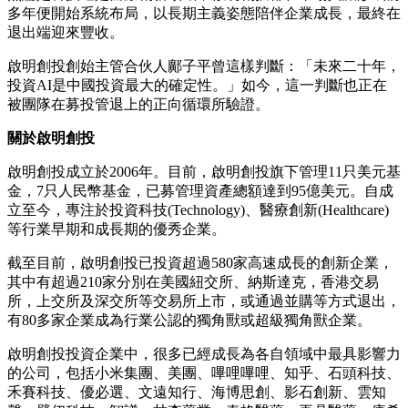
多年便開始系統布局，以長期主義姿態陪伴企業成長，最終在
退出端迎來豐收。
啟明創投創始主管合伙人鄺子平曾這樣判斷：「未來二十年，
投資AI是中國投資最大的確定性。」如今，這一判斷也正在
被團隊在募投管退上的正向循環所驗證。
關於啟明創投
啟明創投成立於2006年。目前，啟明創投旗下管理11只美元基
金，7只人民幣基金，已募管理資產總額達到95億美元。自成
立至今，專注於投資科技(Technology)、醫療創新(Healthcare)
等行業早期和成長期的優秀企業。
截至目前，啟明創投已投資超過580家高速成長的創新企業，
其中有超過210家分別在美國紐交所、納斯達克，香港交易
所，上交所及深交所等交易所上市，或通過並購等方式退出，
有80多家企業成為行業公認的獨角獸或超級獨角獸企業。
啟明創投投資企業中，很多已經成長為各自領域中最具影響力
的公司，包括
小米集團、美團、嗶哩嗶哩、知乎、石頭科技、
禾賽科技、優必選、文遠知行、海博思創、影石創新、雲知