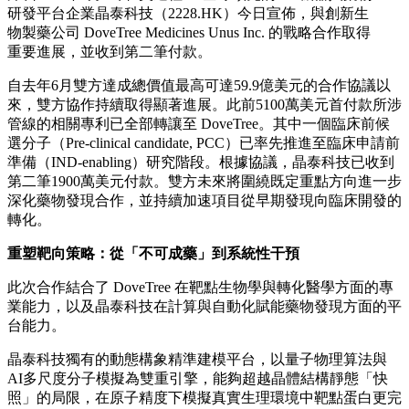
晶泰科技收到DoveTree第二筆
付款，首個腫瘤項目推進至
IND-enabling研究階段
Publish date: 29 May 2026
深圳
2026年5月29日
/美通社/ --
全球領先的AI+機器人藥物
研發平台企業晶泰科技（2228.HK）今日宣佈，與創新生
物製藥公司 DoveTree Medicines Unus Inc. 的戰略合作取得
重要進展，並收到第二筆付款。
自去年6月雙方達成總價值最高可達59.9億美元的合作協議以
來，雙方協作持續取得顯著進展。此前5100萬美元首付款所涉
管線的相關專利已全部轉讓至 DoveTree。其中一個臨床前候
選分子（Pre-clinical candidate, PCC）已率先推進至臨床申請前
準備（IND-enabling）研究階段。根據協議，晶泰科技已收到
第二筆1900萬美元付款。雙方未來將圍繞既定重點方向進一步
深化藥物發現合作，並持續加速項目從早期發現向臨床開發的