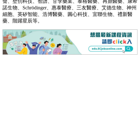
聲、壁仞科技、智譜、甘李藥業、泰格醫藥、再鼎醫藥、康希
諾生物、Schrödinger、惠泰醫療、三友醫療、艾德生物、神州
細胞、英矽智能
、浩博醫藥、圓心科技、宜聯生物、禮新醫
藥、階躍星辰等。