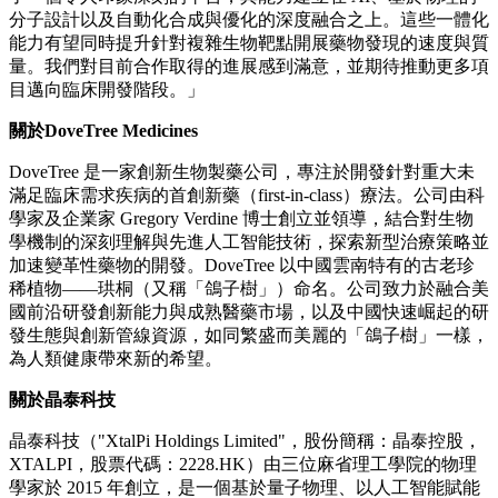
晶泰科技董事局主席溫書豪博士表示：「我們與 DoveTree 的
合作正持續取得可驗證的成果。這不僅印證了我們技術路徑的
優勢，也讓我們對後續管線的規模化推進充滿信心。晶泰科技
已經在多個研發項目的實戰中跑通了從靶點到 PCC 的完整閉
環，我們期待將這一模式系統性地拓展到更多高價值靶點上，
為行業提供確定性更高的創新產出，不斷突破『可成藥』的邊
界。」
DoveTree 創始人 Gregory Verdine 教授表示：「晶泰科技打造
了一個令人印象深刻的平台，其能力建立在 AI、基於物理的
分子設計以及自動化合成與優化的深度融合之上。這些一體化
能力有望同時提升針對複雜生物靶點開展藥物發現的速度與質
量。我們對目前合作取得的進展感到滿意，並期待推動更多項
目邁向臨床開發階段。」
關於DoveTree Medicines
DoveTree 是一家創新生物製藥公司，專注於開發針對重大未
滿足臨床需求疾病的首創新藥（first-in-class）療法。公司由科
學家及企業家 Gregory Verdine 博士創立並領導，結合對生物
學機制的深刻理解與先進人工智能技術，探索新型治療策略並