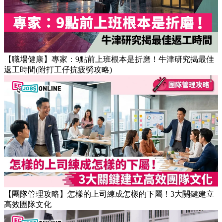
【OT戒斷攻略】工作永遠做唔完？4個戒掉即升效率的職場壞
習慣
【職場健康】專家：9點前上班根本是折磨！牛津研究揭最佳
返工時間(附打工仔抗疲勞攻略)