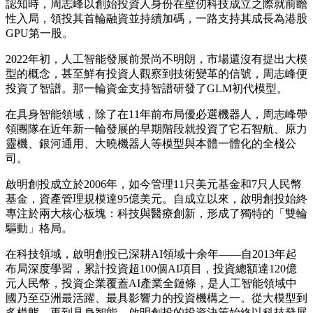
認知時，周志峰以創始投資人身份在壁仞科技成立之際就前瞻
性入局，領投其首輪融資並持續加碼，一路支持其成長為港股
GPU第一股。
2022年初，人工智能發展前景尚不明朗，市場還沒有提出大模
型的概念，甚至鮮有投資人觀察到技術變革的信號，周志峰便
投資了智譜。那一輪資金支持智譜研發了GLM初代模型。
在具身智能領域，除了在11年前布局優必選機器人，周志峰帶
領團隊在近年新一輪發展的早期階段就投資了它石智航、原力
靈機、銀河通用、大曉機器人等模型與本體一體化的全棧公
司。
啟明創投成立於2006年，如今管理11只美元基金和7只人民幣
基金，資產管理規模達95億美元。自成立以來，啟明創投始終
專注於兩大核心板塊：科技與醫療創新，形成了獨特的「雙輪
驅動」格局。
在科技領域，啟明創投已深耕AI領域十余年——自2013年起
布局深度學習，累計投資超100個AI項目，投資總額達120億
元人民幣，投資企業覆蓋AI產業全鏈條，是人工智能領域中
國乃至亞洲最活躍、最具影響力的投資機構之一。從大模型到
多模態，再到具身智能，啟明創投的投資決策始終以科技發展