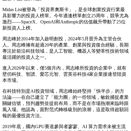
Midas List被譽為「投資界奧斯卡」，是全球創業投資行業最
具影響力的投資人榜單。今年適逢榜單創立25周年，競爭尤為
激烈——SpaceX、OpenAI和Anthropic的估值飆升帶動了25位
新投資人上榜。
周志峰於2014年加入啟明創投，2024年5月晉升為主管合伙
人。周志峰擁有超過20年的產業、創業與投資復合經驗，長期
專注於前沿科技領域，是人工智能、機器人等變革性技術領域
最活躍的投資人之一。
進入2026年以來，僅5個月內，周志峰所投資的企業中，就有
壁仞科技、智譜、愛芯元智、雲英谷科技4家企業接連登陸資
本市場。
在科技特別是AI投資領域，周志峰始終堅持「快半步」的方
法論——在自己建立了「能力圈」的一些領域，敏銳捕捉產業
關鍵信號，預判趨勢並提前布局，而不是在市場熱潮來臨時跟
風入場。他認為，面對范式轉移級別的浪潮，這是取得超額回
報的最優投資方法。
2019年底，國內GPU賽道參與者寥寥、AI 算力需求未被主流