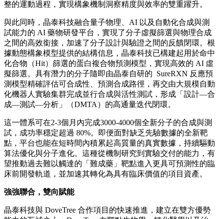
轉化。
重塑靶向策略：從「不可成藥」到系統性干
預
此次合作結合了 DoveTree 在靶點生物學與轉化醫學方面的專
業能力，以及晶泰科技在計算與自動化賦能藥物發現方面的平
台能力。
晶泰科技獨有的動態構象精準建模平台，以量子物理算法與
AI多尺度分子模擬為雙重引擎，能夠超越晶體結構靜態「快
照」的局限，在原子精度下模擬真實生理環境中靶點蛋白更完
整的運動過程，實現構象機制洞察精度與效率的雙重躍升。
與此同時，晶泰科技融合量子物理、AI 以及自動化合成與測
試能力的 AI 藥物研發平台，實現了分子虛擬篩選與物理合成
之間的高效銜接，加速了分子設計與驗證之間的反饋閉環。根
據動態構象模型提供的結構信息，晶泰科技已構建起用於命中
化合物（Hit）篩選的蛋白複合物預測模型，實現高效的 AI 虛
擬篩選。具有潛力的分子隨即由晶泰自研的 SureRXN 反應預
測模型精確評估可合成性、預測合成路徑，再交由大規模自動
化機器人實驗集群完成並行合成與活性測試，形成「設計—合
成—測試—分析」（DMTA）的高通量迭代閉環。