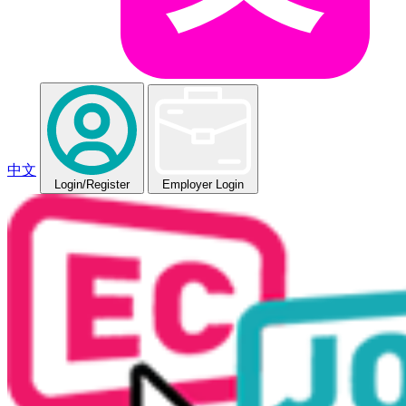
中文
Login
/Register
Employer Login