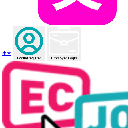
中文
Login
/Register
Employer Login