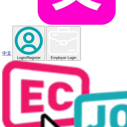
中文
Login
/Register
Employer Login