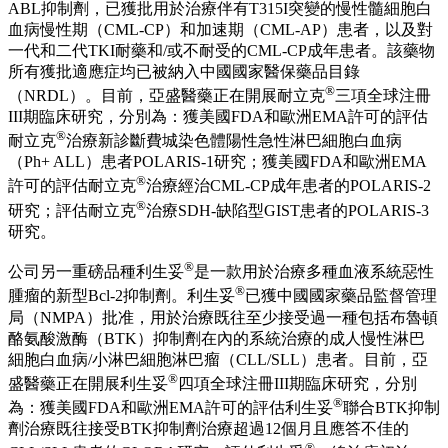
關於亞盛醫藥
亞盛醫藥（納斯達克代碼：AAPG；香港聯交所代碼：6855）
是一家綜合性的全球生物醫藥企業，致力於研發、生產和商業
化創新藥，以解決腫瘤領域全球患者尚未滿足的臨床需求。公
司已建立豐富的創新藥產品管線，包括抑制Bcl-2和 MDM2-
p53 等細胞凋亡通路關鍵蛋白的抑制劑、新一代針對癌症治療
中出現的激酶突變體的抑制劑以及蛋白降解劑。
®
公司核心品種耐立克
是中國首個獲批上市的第三代BCR-
ABL抑制劑，已獲批用於治療伴有T315I突變的慢性髓細胞白
血病慢性期（CML-CP）和加速期（CML-AP）患者，以及對
一代和二代TKI耐藥和/或不耐受的CML-CP成年患者。該藥物
所有獲批適應症均已被納入中國國家醫保藥品目錄
®
（NRDL）。目前，亞盛醫藥正在開展耐立克
三項全球注冊
III期臨床研究，分別為：獲美國FDA和歐洲EMA許可的評估
®
耐立克
治療新診斷費城染色體陽性急性淋巴細胞白血病
（Ph+ ALL）患者POLARIS-1研究；獲美國FDA和歐洲EMA
®
許可的評估耐立克
治療經治CML-CP成年患者的POLARIS-2
®
研究；評估耐立克
治療SDH-缺陷型GIST患者的POLARIS-3