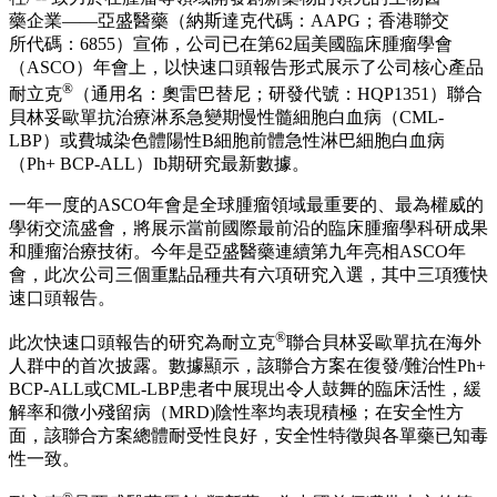
藥企業——亞盛醫藥（納斯達克代碼：AAPG；香港聯交
所代碼：6855）宣佈，公司已在第62屆美國臨床腫瘤學會
（ASCO）年會上，以快速口頭報告形式展示了公司核心產品
®
耐立克
（通用名：奧雷巴替尼；研發代號：HQP1351）聯合
貝林妥歐單抗治療淋系急變期慢性髓細胞白血病（CML-
LBP）或費城染色體陽性B細胞前體急性淋巴細胞白血病
（Ph+ BCP-ALL）Ib期研究最新數據。
一年一度的ASCO年會是全球腫瘤領域最重要的、最為權威的
學術交流盛會，將展示當前國際最前沿的臨床腫瘤學科研成果
和腫瘤治療技術。今年是亞盛醫藥連續第九年亮相ASCO年
會，此次公司三個重點品種共有六項研究入選，其中三項獲快
速口頭報告。
®
此次快速口頭報告的研究為耐立克
聯合貝林妥歐單抗在海外
人群中的首次披露。數據顯示，該聯合方案在復發/難治性Ph+
BCP-ALL或CML-LBP患者中展現出令人鼓舞的臨床活性，緩
解率和微小殘留病（MRD)陰性率均表現積極；在安全性方
面，該聯合方案總體耐受性良好，安全性特徵與各單藥已知毒
性一致。