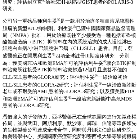
®
研究；評估耐立克
治療SDH-缺陷型GIST患者的POLARIS-3
研究。
®
公司另一重磅品種利生妥
是一款用於治療多種血液系統惡性
®
腫瘤的新型Bcl-2抑制劑。利生妥
已獲中國國家藥品監督管理
局（NMPA）批准，用於治療既往至少接受過一種包括布魯頓
酪氨酸激酶（BTK）抑制劑在內的系統治療的成人慢性淋巴
細胞白血病/小淋巴細胞淋巴瘤（CLL/SLL）患者。目前，亞
®
盛醫藥正在開展利生妥
四項全球註冊III期臨床研究，分別
®
為：獲美國FDA和歐洲EMA許可的評估利生妥
聯合BTK抑制
劑治療既往接受BTK抑制劑治療超過12個月且應答不佳的
®
CLL/SLL患者的GLORA研究；評估利生妥
一線治療初治
®
CLL/SLL患者的GLORA-2研究；評估利生妥
一線治療新診斷
老年或不耐受的AML患者的GLORA-3研究；以及獲美國FDA
®
和歐洲EMA許可的評估利生妥
一線治療新診斷中高危MDS
患者的GLORA-4研究。
憑借強大的研發能力，亞盛醫藥已在全球範圍內進行知識產權
佈局，並與武田、阿斯利康、默沙東、輝瑞、信達等眾多領先
的生物製藥公司達成全球合作，同時與丹娜法伯癌症研究院、
梅奧醫學中心、美國國家癌症研究所和密西根大學等學術機構