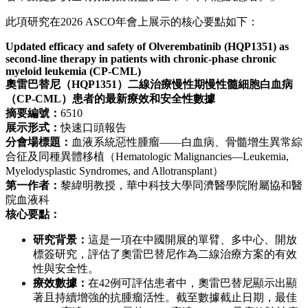
中的規范化應用及指南推薦提供更有力的循證醫學支持，為患
者和臨床醫生帶來更加優化的治療方案。」
亞盛醫藥首席醫學官翟一帆博士表示：
「本次ASCO更新的數
®
據再次表明了耐立克
在CML二線治療中的扎實表現，讓我們
對該藥物在CML治療路徑中的更前線推進充滿信心。我們期
待通過持續積累二線及更前線的循證證據，進一步優化CML
全程治療路徑，讓患者獲得更多臨床獲益，帶來更長的生存和
更好的生活質量。未來，我們將繼續秉持初心，堅守『解決中
國乃至全球患者尚未滿足的臨床需求』這一使命，加快臨床開
發，讓更多安全有效的藥物盡快上市，早日惠及患者。」
此項研究在2026 ASCO年會上展示的核心要點如下：
Updated efficacy and safety of Olverembatinib (HQP1351) as
second-line therapy in patients with chronic-phase chronic
myeloid leukemia (CP-CML)
奧雷巴替尼（
HQP1351
）二線治療慢性期慢性髓細胞白血病
（
CP-CML
）患者的最新療效和安全性數據
摘要編號：
6510
展示形式：
快速口頭報告
分會場標題：
血液系統惡性腫瘤——白血病、骨髓增生異常綜