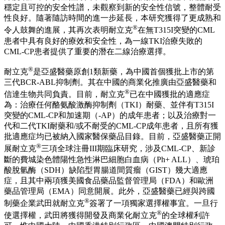
一年一度的ASCO年會是全球腫瘤領域最重要的、最為權威的
學術交流盛會，將展示當前國際最前沿的臨床腫瘤學科研成果
和腫瘤治療技術。今年是亞盛醫藥連續第九年亮相ASCO年
會，此次公司三個重點品種共有六項研究入選，其中三項獲快
速口頭報告。
此次快速口頭報告的研究數據顯示，CML-CP 患者接受耐立克
®
治療24 個周期時完全細胞遺傳學反應（CCyR）達91.3%，主
要分子學反應（MMR）達60.9%。且隨著治療時間越長，反應
深度增加；在安全性方面，耐立克在長期用藥過程中依然維持
穩定且可控的安全性譜，未觀察到新的安全性信號，整體耐受
性良好。隨著隨訪時間的進一步延長，本研究獲得了更成熟和
®
令人鼓舞的進展，其再次表明耐立克
在無T315I突變的CML
患者中具有良好的療效和安全性，為一線TKI治療失敗的
CML-CP患者提供了重要的潛在二線治療選擇。
®
耐立克
是亞盛醫藥原創1類新藥，為中國首個獲批上市的第
三代BCR-ABL抑制劑。其在中國的商業化推廣由亞盛醫藥和
®
信達生物共同負責。目前，耐立克
已在中國獲批的適應症
為：治療任何酪氨酸激酶抑制劑（TKI）耐藥、並伴有T315I