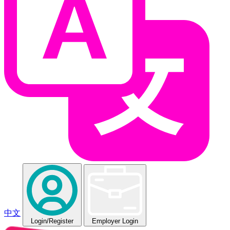
中文
Login
/Register
Employer Login