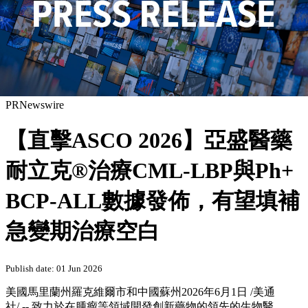
PRNewswire
【直擊ASCO 2026】亞盛醫藥
耐立克®治療CML-LBP與Ph+
BCP-ALL數據發佈，有望填補
急變期治療空白
Publish date: 01 Jun 2026
美國馬里蘭州羅克維爾市和中國蘇州
2026年6月1日
/美通
社/ -- 致力於在腫瘤等領域開發創新藥物的領先的生物醫