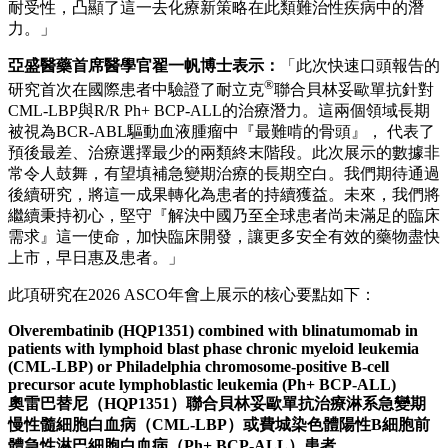
耐受性，凸顯了這一去化療新策略在此類難治性疾病中的潛
力。」
亞盛醫藥首席醫學官翟一帆博士表示：
「此次快速口頭報告的
®
研究首次在國際患者中驗證了耐立克
聯合貝林妥歐單抗針對
CML-LBP與R/R Ph+ BCP-ALL的治療潛力。這兩個領域長期
被視為BCR-ABL驅動血液腫瘤中『最難啃的骨頭』， 代表了
預後最差、治療選擇最少的兩類終末階段。此次展示的數據非
常令人鼓舞，有望填補急變期治療的長期空白。我們期待通過
後續研究，將這一成果轉化為患者的持續獲益。未來，我們將
繼續秉持初心，堅守『解決中國乃至全球患者尚未滿足的臨床
需求』這一使命，加快臨床開發，讓更多安全有效的藥物盡快
上市，早日惠及患者。」
此項研究在2026 ASCO年會上展示的核心要點如下：
Olverembatinib (HQP1351) combined with blinatumomab in
patients with lymphoid blast phase chronic myeloid leukemia
(CML-LBP) or Philadelphia chromosome-positive B-cell
precursor acute lymphoblastic leukemia (Ph+ BCP-ALL)
奧雷巴替尼（
HQP1351
）聯合貝林妥歐單抗治療淋系急變期
慢性髓細胞白血病（
CML-LBP
）或費城染色體陽性
B
細胞前
體急性淋巴細胞白血病（
Ph+ BCP-ALL
）患者