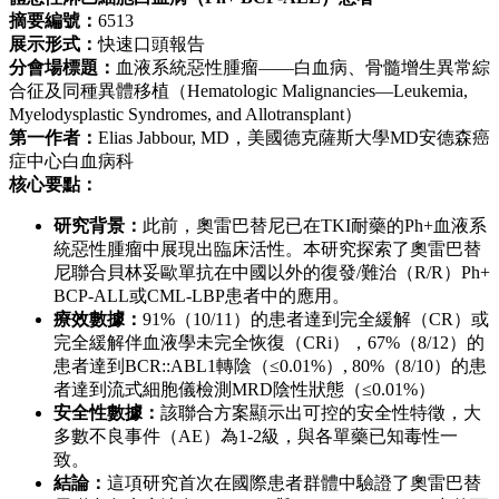
摘要編號：
6513
展示形式：
快速口頭報告
分會場標題：
血液系統惡性腫瘤——白血病、骨髓增生異常綜
合征及同種異體移植（Hematologic Malignancies—Leukemia,
Myelodysplastic Syndromes, and Allotransplant）
第一作者：
Elias Jabbour, MD，美國德克薩斯大學MD安德森癌
症中心白血病科
核心要點：
研究背景：
此前，奧雷巴替尼已在TKI耐藥的Ph+血液系
統惡性腫瘤中展現出臨床活性。本研究探索了奧雷巴替
尼聯合貝林妥歐單抗在中國以外的復發/難治（R/R）Ph+
BCP-ALL或CML-LBP患者中的應用。
療效數據：
91%（10/11）的患者達到完全緩解（CR）或
完全緩解伴血液學未完全恢復（CRi），67%（8/12）的
患者達到BCR::ABL1轉陰（≤0.01%）, 80%（8/10）的患
者達到流式細胞儀檢測MRD陰性狀態（≤0.01%）
安全性數據：
該聯合方案顯示出可控的安全性特徵，大
多數不良事件（AE）為1-2級，與各單藥已知毒性一
致。
結論：
這項研究首次在國際患者群體中驗證了奧雷巴替