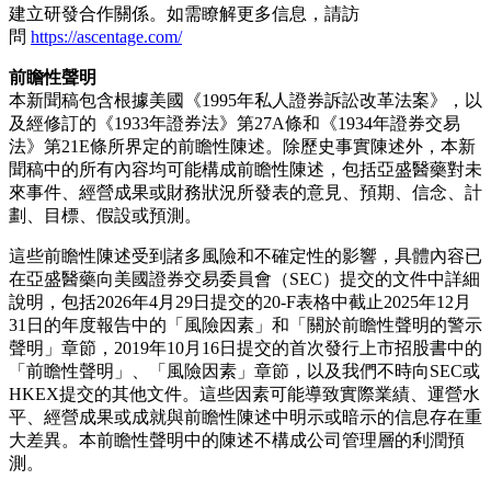
建立研發合作關係。如需瞭解更多信息，請訪
問
https://ascentage.com/
前瞻性聲明
本新聞稿包含根據美國《1995年私人證券訴訟改革法案》，以
及經修訂的《1933年證券法》第27A條和《1934年證券交易
法》第21E條所界定的前瞻性陳述。除歷史事實陳述外，本新
聞稿中的所有內容均可能構成前瞻性陳述，包括亞盛醫藥對未
來事件、經營成果或財務狀況所發表的意見、預期、信念、計
劃、目標、假設或預測。
這些前瞻性陳述受到諸多風險和不確定性的影響，具體內容已
在亞盛醫藥向美國證券交易委員會（SEC）提交的文件中詳細
說明，包括2026年4月29日提交的20-F表格中截止2025年12月
31日的年度報告中的「風險因素」和「關於前瞻性聲明的警示
聲明」章節，2019年10月16日提交的首次發行上市招股書中的
「前瞻性聲明」、「風險因素」章節，以及我們不時向SEC或
HKEX提交的其他文件。這些因素可能導致實際業績、運營水
平、經營成果或成就與前瞻性陳述中明示或暗示的信息存在重
大差異。本前瞻性聲明中的陳述不構成公司管理層的利潤預
測。