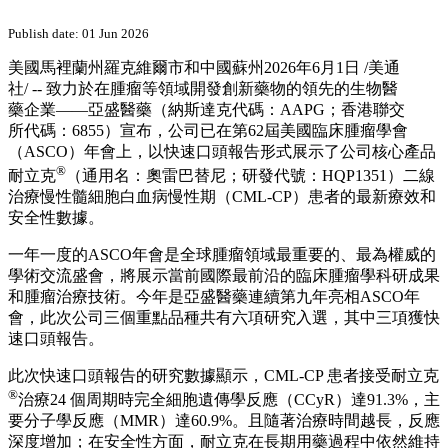
PRNewswire
【直擊ASCO 2026】亞盛醫藥
耐立克®二線治療CML-CP臨
床研究數據更新，長期療效再
獲驗證
Publish date: 01 Jun 2026
美國馬裡蘭州羅克維爾市和中國蘇州
2026年6月1日
/美通
社/ -- 致力於在腫瘤等領域開發創新藥物的領先的生物醫
藥企業——亞盛醫藥（納斯達克代碼：AAPG；香港聯交
所代碼：6855）宣布，公司已在第62屆美國臨床腫瘤學會
（ASCO）年會上，以快速口頭報告形式展示了公司核心產品
®
耐立克
（通用名：奧雷巴替尼；研發代號：HQP1351）二線
治療慢性髓細胞白血病慢性期（CML-CP）患者的最新療效和
安全性數據。