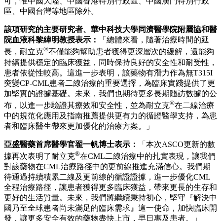
突變的CML-CP和加速期（-AP）的成年患者；以及治療對一
代和二代TKI耐藥和/或不耐受的CML-CP成年患者，且所有獲
批適應症均已被納入國家醫保藥品目錄。目前，亞盛醫藥正開
®
展耐立克
三項全球注冊III期臨床研究，涉及CML-CP、新診
斷的費城染色體陽性急性淋巴細胞白血病（Ph+ ALL）、琥珀
酸脫氫酶（SDH）缺陷型胃腸道間質瘤（GIST）幾大適應
症，且其中兩項獲美國食品藥品監督管理局（FDA）和歐洲
藥品管理局（EMA）同意開展。此外，亞盛醫藥已經與跨國
®
制藥企業武田就耐立克
簽署了一項獨家選擇權事宜。一旦行
®
使選擇權，武田將獲得開發及商業化耐立克
的全球權利許
可，惟中國大陸、中國香港特別行政區、中國澳門特別行政
區、中國台灣等地區除外。
該項研究的主要研究者、華中科技大學同濟醫學院附屬協和醫
院血液科黎緯明教授表示：
「總體來看，隨著治療時間的延
®
長，耐立克
不僅能夠幫助患者獲得更深層次的緩解，還能夠
持續提供穩定的臨床獲益，同時保持良好的安全性和耐受性，
患者依從性較高。這進一步表明，該藥物有潛力作為無T315I
突變CP-CML患者二線治療的重要選擇，為臨床實踐提供了更
加堅實的證據基礎。未來，我們也期待更多長期隨訪數據的公
®
布，以進一步驗證其療效和安全性，並為耐立克
在二線治療