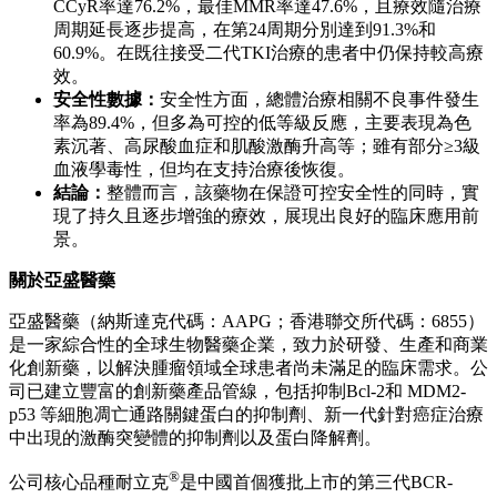
合征及同種異體移植（Hematologic Malignancies—Leukemia,
Myelodysplastic Syndromes, and Allotransplant）
第一作者：
黎緯明教授，華中科技大學同濟醫學院附屬協和醫
院血液科
核心要點：
研究背景：
這是一項在中國開展的單臂、多中心、開放
標簽研究，評估了奧雷巴替尼作為二線治療方案的有效
性與安全性。
療效數據：
在42例可評估患者中，奧雷巴替尼顯示出顯
著且持續增強的抗腫瘤活性。截至數據截止日期，最佳
CCyR率達76.2%，最佳MMR率達47.6%，且療效隨治療
周期延長逐步提高，在第24周期分別達到91.3%和
60.9%。在既往接受二代TKI治療的患者中仍保持較高療
效。
安全性數據：
安全性方面，總體治療相關不良事件發生
率為89.4%，但多為可控的低等級反應，主要表現為色
素沉著、高尿酸血症和肌酸激酶升高等；雖有部分≥3級
血液學毒性，但均在支持治療後恢復。
結論：
整體而言，該藥物在保證可控安全性的同時，實
現了持久且逐步增強的療效，展現出良好的臨床應用前
景。