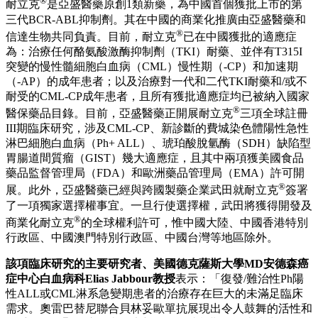
®
耐立克
是亞盛醫藥原創1類新藥，為中國首個獲批上市的第
三代BCR-ABL抑制劑。其在中國的商業化推廣由亞盛醫藥和
®
信達生物共同負責。目前，耐立克
已在中國獲批的適應症
為：治療任何酪氨酸激酶抑制劑（TKI）耐藥、並伴有T315I
突變的慢性髓細胞白血病（CML）慢性期（-CP）和加速期
（-AP）的成年患者；以及治療對一代和二代TKI耐藥和/或不
耐受的CML-CP成年患者，且所有獲批適應症均已被納入國家
®
醫保藥品目錄。目前，亞盛醫藥正開展耐立克
三項全球註冊
III期臨床研究，涉及CML-CP、新診斷的費城染色體陽性急性
淋巴細胞白血病（Ph+ ALL）、琥珀酸脫氫酶（SDH）缺陷型
胃腸道間質瘤（GIST）幾大適應症，且其中兩項獲美國食品
藥品監督管理局（FDA）和歐洲藥品管理局（EMA）許可開
®
展。此外，亞盛醫藥已經與跨國製藥企業武田就耐立克
簽署
了一項獨家選擇權事宜。一旦行使選擇權，武田將獲得開發及
®
商業化耐立克
的全球權利許可，惟中國大陸、中國香港特別
行政區、中國澳門特別行政區、中國台灣等地區除外。
該項臨床研究的主要研究者、美國德克薩斯大學
MD
安德森癌
症中心白血病科
Elias Jabbour
教授
表示：「復發/難治性Ph陽
性ALL或CML淋系急變期患者的治療存在巨大的未滿足臨床
需求。奧雷巴替尼聯合貝林妥歐單抗展現出令人鼓舞的活性和