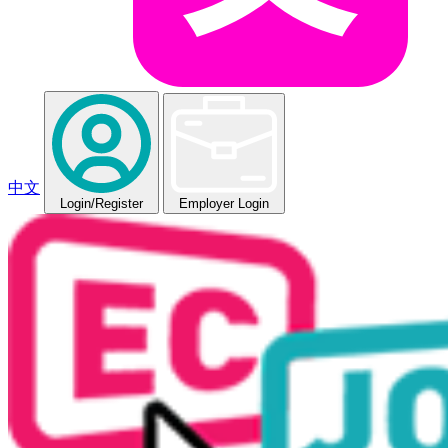
中文
Login
/Register
Employer Login