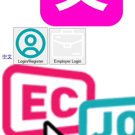
中文
Login
/Register
Employer Login