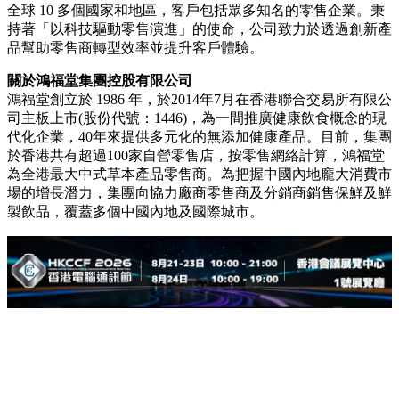
全球 10 多個國家和地區，客戶包括眾多知名的零售企業。秉
持著「以科技驅動零售演進」的使命，公司致力於透過創新產
品幫助零售商轉型效率並提升客戶體驗。
關於鴻福堂集團控股有限公司
鴻福堂創立於 1986 年，於2014年7月在香港聯合交易所有限公
司主板上市(股份代號：1446)，為一間推廣健康飲食概念的現
代化企業，40年來提供多元化的無添加健康產品。目前，集團
於香港共有超過100家自營零售店，按零售網絡計算，鴻福堂
為全港最大中式草本產品零售商。為把握中國內地龐大消費市
場的增長潛力，集團向協力廠商零售商及分銷商銷售保鮮及鮮
製飲品，覆蓋多個中國內地及國際城市。