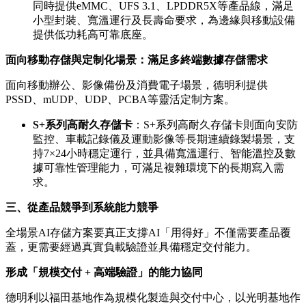
同時提供eMMC、UFS 3.1、LPDDR5X等產品線，滿足
小型封裝、寬溫運行及長壽命要求，為邊緣與移動設備
提供低功耗高可靠底座。
面向移動存儲與定制化場景：滿足多終端數據存儲需求
面向移動辦公、影像備份及消費電子場景，德明利提供
PSSD、mUDP、UDP、PCBA等靈活定制方案。
S+
系列高耐久存儲卡
：S+系列高耐久存儲卡則面向安防
監控、車載記錄儀及運動影像等長期連續錄製場景，支
持7×24小時穩定運行，並具備寬溫運行、智能溫控及數
據可靠性管理能力，可滿足複雜環境下的長期寫入需
求。
三、從產品競爭到系統能力競爭
全場景AI存儲方案要真正支撐AI「用得好」不僅需要產品覆
蓋，更需要經過真實負載驗證並具備穩定交付能力。
形成「規模交付
+
高端驗證」的能力協同
德明利以福田基地作為規模化製造與交付中心，以光明基地作