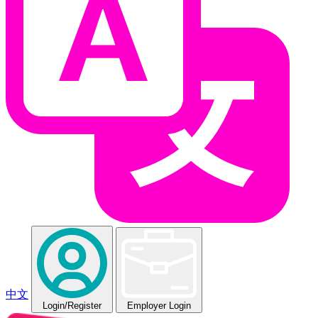
中文
Login
/Register
Employer Login