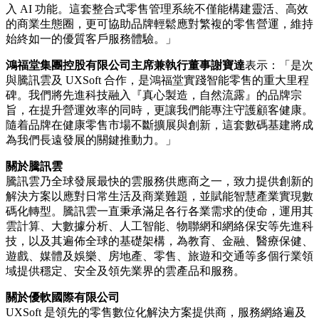
入 AI 功能。這套整合式零售管理系統不僅能構建靈活、高效
的商業生態圈，更可協助品牌輕鬆應對繁複的零售營運，維持
始終如一的優質客戶服務體驗。」
鴻福堂集團控股有限公司主席兼執行董事謝寶達
表示：「是次
與騰訊雲及 UXSoft 合作，是鴻福堂實踐智能零售的重大里程
碑。我們將先進科技融入『真心製造，自然流露』的品牌宗
旨，在提升營運效率的同時，更讓我們能專注守護顧客健康。
隨着品牌在健康零售市場不斷擴展與創新，這套數碼基建將成
為我們長遠發展的關鍵推動力。」
關於騰訊雲
騰訊雲乃全球發展最快的雲服務供應商之一，致力提供創新的
解決方案以應對日常生活及商業難題，並賦能智慧產業實現數
碼化轉型。騰訊雲一直秉承滿足各行各業需求的使命，運用其
雲計算、大數據分析、人工智能、物聯網和網絡保安等先進科
技，以及其遍佈全球的基礎架構，為教育、金融、醫療保健、
遊戲、媒體及娛樂、房地產、零售、旅遊和交通等多個行業領
域提供穩定、安全及領先業界的雲產品和服務。
關於優軟國際有限公司
UXSoft
是領先的零售數位化解決方案提供商，服務網絡遍及