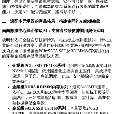
因此，存儲的重要性被重新認識。它不再只是一個「保存數
據」的傳統硬件，而是成為影響AI系統運行效率的重要基礎
能力，決定AI「能否跑起來、跑得順不順」。
二、適配多元場景的產品佈局：構建協同的AI數據生態
面向數據中心與企業級
AI
：支撐高並發數據調用與低延時
德明利依托全棧自研技術體系，推出從主控到模組的一體化企
業級存儲解決方案，通過自研H3361企業級SSD雙模主控夯實
技術底座，推出覆蓋PCIe/SATA SSD及RDIMM內存模組在內
的完整企業級存儲產品解決方案。
企業級
PCIe SSD TE5133
系列：
搭載PCle 5.0高速接口與
NVMe 1.4協議，依托國產化主控與自主固件，集成掉電
保護、原子寫、多流調度、Trim、安全擦除等全鏈路企
業級特性。
企業級
DDR5 RDIMM
內存系列：
最高6400MT/s速率、
依托On-die ECC和ECC顆粒雙重保障、信號抗干擾等防
護設計，一站式適配AI計算、數據庫、雲計算、高並發
熱數據存儲全場景。
企業級
SATA SSD TS3160
系列：
容量覆蓋240GB–
3.84TB，高達540/510MB/s的順序讀寫和99K/45K IOPS