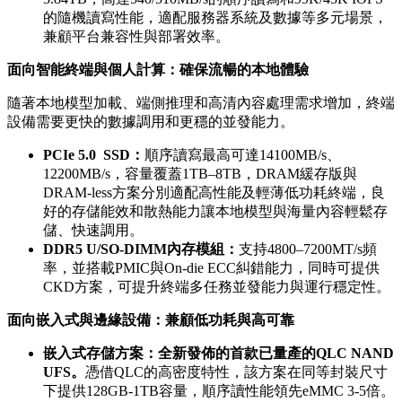
的隨機讀寫性能，適配服務器系統及數據等多元場景，
兼顧平台兼容性與部署效率。
面向智能終端與個人計算：確保流暢的本地體驗
隨著本地模型加載、端側推理和高清內容處理需求增加，終端
設備需要更快的數據調用和更穩的並發能力。
PCIe 5.0
SSD
：
順序讀寫最高可達14100MB/s、
12200MB/s，容量覆蓋1TB–8TB，DRAM緩存版與
DRAM-less方案分別適配高性能及輕薄低功耗終端，良
好的存儲能效和散熱能力讓本地模型與海量內容輕鬆存
儲、快速調用。
DDR5 U/SO-DIMM
內存模組：
支持4800–7200MT/s頻
率，並搭載PMIC與On-die ECC糾錯能力，同時可提供
CKD方案，可提升終端多任務並發能力與運行穩定性。
面向嵌入式與邊緣設備：兼顧低功耗與高可靠
嵌入式存儲方案：全新發佈的首款已量產的
QLC NAND
UFS
。
憑借QLC的高密度特性，該方案在同等封裝尺寸
下提供128GB-1TB容量，順序讀性能領先eMMC 3-5倍。