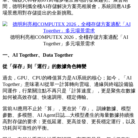
間，德明利攜全棧AI存儲解決方案亮相展會，系統回應AI多
場景應用對存儲提出的全新挑戰。
德明利亮相COMPUTEX 2026，全棧存儲方案適配「AI
Together」多元場景需求
一、
AI Together
、
Data Together
從「保存」到「運行」的數據角色轉變
過去，GPU、CPU的峰值算力是AI系統的核心；如今，
「
AI
Together」意味著
AI
從單一計算轉向雲端、邊緣與終端
設備
協
同運作，行業關注點不再只是「計算速度」，更是聚焦在數據
如何被高效存儲、快速調用、穩定傳輸。
當前AI應用不止於「算」，更在於「存」。訓練數據、模型
參數、多模態、AI Agent日誌....大模型產生的海量數據持續推
高對存儲的要求：更低延遲、更高並發、更長穩定運行，以及
功耗與可靠性的平衡。