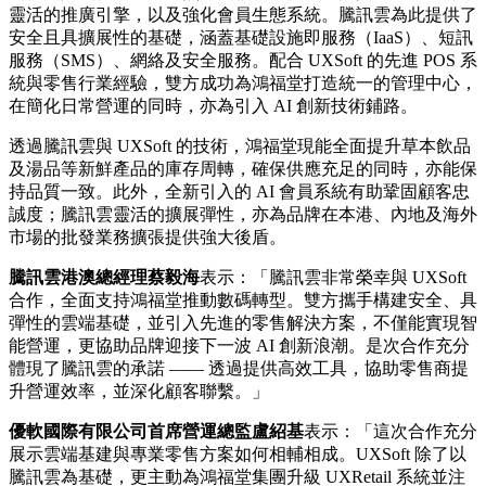
靈活的推廣引擎，以及強化會員生態系統。騰訊雲為此提供了
安全且具擴展性的基礎，涵蓋基礎設施即服務（IaaS）、短訊
服務（SMS）、網絡及安全服務。配合 UXSoft 的先進 POS 系
統與零售行業經驗，雙方成功為鴻福堂打造統一的管理中心，
在簡化日常營運的同時，亦為引入 AI 創新技術鋪路。
透過騰訊雲與 UXSoft 的技術，鴻福堂現能全面提升草本飲品
及湯品等新鮮產品的庫存周轉，確保供應充足的同時，亦能保
持品質一致。此外，全新引入的 AI 會員系統有助鞏固顧客忠
誠度；騰訊雲靈活的擴展彈性，亦為品牌在本港、內地及海外
市場的批發業務擴張提供強大後盾。
騰訊雲港澳總經理蔡毅海
表示：「騰訊雲非常榮幸與 UXSoft
合作，全面支持鴻福堂推動數碼轉型。雙方攜手構建安全、具
彈性的雲端基礎，並引入先進的零售解決方案，不僅能實現智
能營運，更協助品牌迎接下一波 AI 創新浪潮。是次合作充分
體現了騰訊雲的承諾 —— 透過提供高效工具，協助零售商提
升營運效率，並深化顧客聯繫。」
優軟國際有限公司首席營運總監盧紹基
表示：「這次合作充分
展示雲端基建與專業零售方案如何相輔相成。UXSoft 除了以
騰訊雲為基礎，更主動為鴻福堂集團升級 UXRetail 系統並注