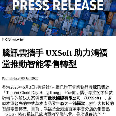
PRNewswire
騰訊雲攜手 UXSoft 助力鴻福
堂推動智能零售轉型
Publish date: 03 Jun 2026
香港
2026年6月3日
/美通社/ -- 騰訊旗下雲業務品牌
騰訊雲
於
「Tencent Cloud Day Hong Kong」上宣佈，攜手專注於零售數
碼轉型的解決方案供應商
優軟國際有限公司
（
UXSoft
）
，協
助本港領先的中式草本產品零售商之一
鴻福堂
，推行大規模的
智能零售轉型。目前，鴻福堂全港逾百家零售分店的銷售點
（POS）核心系統已成功遷移至騰訊雲。是次遷移結合了