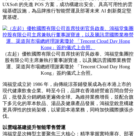
UXSoft 的先進 POS 方案，成功構建出安全、具高可用性的雲
端基礎設施，為品牌推行智能營運及部署未來 AI 創新奠定堅
實基礎。
（左起）優軟國際有限公司首席技術官吳啟泰、鴻福堂集團控
股有限公司主席兼執行董事謝寶達，以及騰訊雲國際業務營
運、渠道與市場總經理謝素瓊於 「Tencent Cloud Day Hong
Kong」簽約儀式上合照。
鴻福堂成立於 1986 年，由傳統涼茶鋪發展成為在本港上市的
現代健康飲食企業。時至今日，品牌在香港經營逾百間自營分
店，批發及分銷網絡更遍佈全球。為維持業務增長，並配合旗
下多元化的草本飲品、湯品及健康產品發展，鴻福堂銳意構建
更具彈性的技術架構，以鞏固本港業務，同時加快國際擴張步
伐。
以雲端基建提升智能零售營運
鴻福堂是次轉型主要聚焦三大核心：精準掌握實時庫存、部署