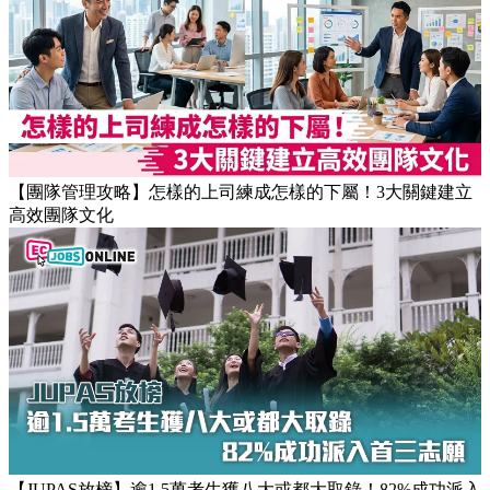
【團隊管理攻略】怎樣的上司練成怎樣的下屬！3大關鍵建立
高效團隊文化
【JUPAS放榜】逾1.5萬考生獲八大或都大取錄！82%成功派入