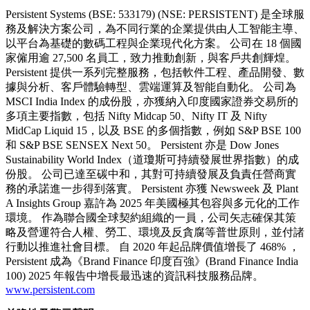
Persistent Systems (BSE: 533179) (NSE: PERSISTENT) 是全球服
務及解決方案公司，為不同行業的企業提供由人工智能主導、
以平台為基礎的數碼工程與企業現代化方案。 公司在 18 個國
家僱用逾 27,500 名員工，致力推動創新，與客戶共創輝煌。
Persistent 提供一系列完整服務，包括軟件工程、產品開發、數
據與分析、客戶體驗轉型、雲端運算及智能自動化。 公司為
MSCI India Index 的成份股，亦獲納入印度國家證券交易所的
多項主要指數，包括 Nifty Midcap 50、Nifty IT 及 Nifty
MidCap Liquid 15，以及 BSE 的多個指數，例如 S&P BSE 100
和 S&P BSE SENSEX Next 50。 Persistent 亦是 Dow Jones
Sustainability World Index（道瓊斯可持續發展世界指數）的成
份股。 公司已達至碳中和，其對可持續發展及負責任營商實
務的承諾進一步得到落實。 Persistent 亦獲 Newsweek 及 Plant
A Insights Group 嘉許為 2025 年美國極其包容與多元化的工作
環境。 作為聯合國全球契約組織的一員，公司矢志確保其策
略及營運符合人權、勞工、環境及反貪腐等普世原則，並付諸
行動以推進社會目標。 自 2020 年起品牌價值增長了 468% ，
Persistent 成為《Brand Finance 印度百強》(Brand Finance India
100) 2025 年報告中增長最迅速的資訊科技服務品牌。
www.persistent.com