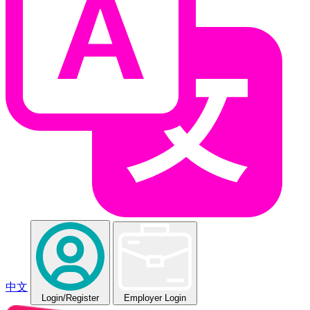
中文
Login
/Register
Employer Login