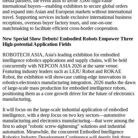
media partners, the event aims to invite 3,000 high-value
international buyers—enabling exhibitors to secure global orders
and expand into Asian and European markets without international
travel. Supporting services include exclusive international business
receptions, overseas buyer factory tours, and one-on-one
matchmaking to facilitate efficient cross-border cooperation.
New Special Show Debuts! Embodied Robots Empower Three
High-potential Application Fields
ROBOTECH ASIA, Asia's leading exhibition for embodied
intelligence robotics applications and supply chains, will be held
concurrently with NEPCON ASIA 2026 at the same venue.
Featuring industry leaders such as LEJU Robot and ROKAE
Robot, the exhibition will showcase cutting-edge innovations in
robotics-electronics manufacturing integration. 2026 marks the dawn
of large-scale mass production for embodied intelligence robots,
positioning them as a core growth driver for the future of electronics
manufacturing.
It will focus on the large-scale industrial application of embodied
intelligence
,
with a deep focus on two key sectors—automotive
manufacturing and electronics manufacturing—that were among the
first to adopt "robotic screw-tightening" solutions and industrial
automation. Meanwhile, the concurrent Embodied Intelligence
Robotics Industry Development Conference will deeply link three