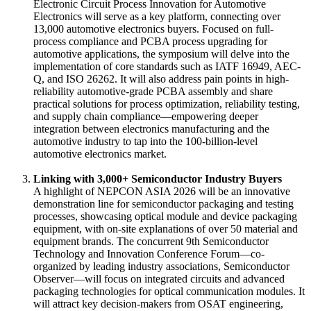
Electronic Circuit Process Innovation for Automotive
Electronics will serve as a key platform, connecting over
13,000 automotive electronics buyers. Focused on full-
process compliance and PCBA process upgrading for
automotive applications, the symposium will delve into the
implementation of core standards such as IATF 16949, AEC-
Q, and ISO 26262. It will also address pain points in high-
reliability automotive-grade PCBA assembly and share
practical solutions for process optimization, reliability testing,
and supply chain compliance—empowering deeper
integration between electronics manufacturing and the
automotive industry to tap into the 100-billion-level
automotive electronics market.
Linking with 3,000+ Semiconductor Industry Buyers
A highlight of NEPCON ASIA 2026 will be an innovative
demonstration line for semiconductor packaging and testing
processes, showcasing optical module and device packaging
equipment, with on-site explanations of over 50 material and
equipment brands. The concurrent 9th Semiconductor
Technology and Innovation Conference Forum—co-
organized by leading industry associations, Semiconductor
Observer—will focus on integrated circuits and advanced
packaging technologies for optical communication modules. It
will attract key decision-makers from OSAT engineering,