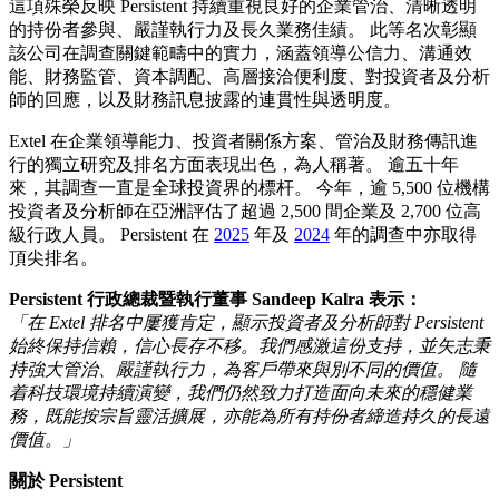
這項殊榮反映 Persistent 持續重視良好的企業管治、清晰透明
的持份者參與、嚴謹執行力及長久業務佳績。 此等名次彰顯
該公司在調查關鍵範疇中的實力，涵蓋領導公信力、溝通效
能、財務監管、資本調配、高層接洽便利度、對投資者及分析
師的回應，以及財務訊息披露的連貫性與透明度。
Extel 在企業領導能力、投資者關係方案、管治及財務傳訊進
行的獨立研究及排名方面表現出色，為人稱著。 逾五十年
來，其調查一直是全球投資界的標杆。 今年，逾 5,500 位機構
投資者及分析師在亞洲評估了超過 2,500 間企業及 2,700 位高
級行政人員。 Persistent 在
2025
年及
2024
年的調查中亦取得
頂尖排名。
Persistent 行政總裁暨執行董事 Sandeep Kalra 表示：
「在 Extel 排名中屢獲肯定，顯示投資者及分析師對 Persistent
始終保持信賴，信心長存不移。
我們感激這份支持，並矢志秉
持強大管治、嚴謹執行力，為客戶帶來與別不同的價值。 隨
着科技環境持續演變，我們仍然致力打造面向未來的穩健業
務，既能按宗旨靈活擴展，亦能為所有持份者締造持久的長遠
價值。」
關於 Persistent