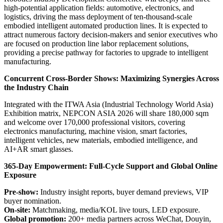
high-potential application fields: automotive, electronics, and
logistics, driving the mass deployment of ten-thousand-scale
embodied intelligent automated production lines. It is expected to
attract numerous factory decision-makers and senior executives who
are focused on production line labor replacement solutions,
providing a precise pathway for factories to upgrade to intelligent
manufacturing.
Concurrent Cross-Border Shows: Maximizing Synergies Across
the Industry Chain
Integrated with the ITWA Asia (Industrial Technology World Asia)
Exhibition matrix, NEPCON ASIA 2026 will share 180,000 sqm
and welcome over 170,000 professional visitors, covering
electronics manufacturing, machine vision, smart factories,
intelligent vehicles, new materials, embodied intelligence, and
AI+AR smart glasses.
365-Day Empowerment: Full-Cycle Support and Global Online
Exposure
Pre-show:
Industry insight reports, buyer demand previews, VIP
buyer nomination.
On-site:
Matchmaking, media/KOL live tours, LED exposure.
Global promotion:
200+ media partners across WeChat, Douyin,