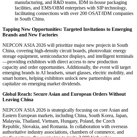
manufacturing, and R&D teams, IDM in-house packaging
facilities, and EMS/OBM enterprises with SIP technology,
facilitating connections with over 200 OSAT/IDM companies
in South China.
Tapping New Opportunities: Targeted Invitations to Emerging
Brands and New Factories
NEPCON ASIA 2026 will prioritize major new projects in South
China, covering high-density circuit boards, photovoltaic energy
storage equipment, semiconductor displays, and intelligent terminals
—providing exhibitors with direct access to new production
capacity and order opportunities. Additionally, the event will target
emerging brands in AI headsets, smart glasses, electric mobility, and
smart homes, helping exhibitors unlock new partnerships and
capitalize on emerging market dividends.
Global Reach: Secure Asian and European Orders Without
Leaving China
NEPCON ASIA 2026 is strategically focusing on core Asian and
Eastern European markets, including China, South Korea, Japan,
Malaysia, Thailand, Vietnam, Hungary, Poland, the Czech
Republic, Slovakia, and Romania. In collaboration with overseas
authoritative industry associations, chambers of commerce, and