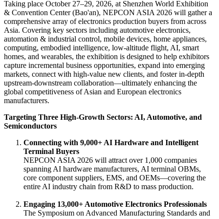
Taking place October 27–29, 2026, at Shenzhen World Exhibition
& Convention Center (Bao'an), NEPCON ASIA 2026 will gather a
comprehensive array of electronics production buyers from across
Asia. Covering key sectors including automotive electronics,
automation & industrial control, mobile devices, home appliances,
computing, embodied intelligence, low-altitude flight, AI, smart
homes, and wearables, the exhibition is designed to help exhibitors
capture incremental business opportunities, expand into emerging
markets, connect with high-value new clients, and foster in-depth
upstream-downstream collaboration—ultimately enhancing the
global competitiveness of Asian and European electronics
manufacturers.
Targeting Three High-Growth Sectors: AI, Automotive, and
Semiconductors
Connecting with 9,000+ AI Hardware and Intelligent
Terminal Buyers
NEPCON ASIA 2026 will attract over 1,000 companies
spanning AI hardware manufacturers, AI terminal OBMs,
core component suppliers, EMS, and OEMs—covering the
entire AI industry chain from R&D to mass production.
Engaging 13,000+ Automotive Electronics Professionals
The Symposium on Advanced Manufacturing Standards and