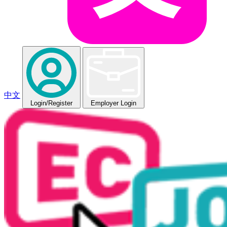
中文
Login
/Register
Employer Login