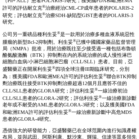
（
Ph+ ALL
）患者
POLARIS-1
研究；獲美國
FDA
和歐洲
EMA
®
許可的評估耐立克
治療經治
CML-CP
成年患者的
POLARIS-2
®
研究；評估耐立克
治療
SDH-
缺陷型
GIST
患者的
POLARIS-3
研究。
®
公司另一重磅品種利生妥
是一款用於治療多種血液系統惡性
®
腫瘤的新型
Bcl-2
抑制劑。利生妥
已獲中國國家藥品監督管理
局（
NMPA
）批准，用於治療既往至少接受過一種包括布魯頓
酪氨酸激酶（
BTK
）抑制劑在內的系統治療的成人慢性淋巴
細胞白血病
/
小淋巴細胞淋巴瘤（
CLL/SLL
）患者。目前，亞
®
盛醫藥正在開展利生妥
四項全球注冊
III
期臨床研究，分別
®
為：獲美國
FDA
和歐洲
MEA
許可的評估利生妥
聯合
BTK
抑制
劑治療既往接受
BTK
抑制劑治療超過
12
個月且應答不佳的
®
CLL/SLL
患者的
GLORA
研究；評估利生妥
一線治療初治
®
CLL/SLL
患者的
GLORA-2
研究；評估利生妥
一線治療新診斷
老年或不耐受的
AML
患者的
GLORA-3
研究；以及獲美國
FDA
®
和歐洲
EMA
許可的評估利生妥
一線治療新診斷中高危
MDS
患者的
GLORA-4
研究。
憑借強大的研發能力，亞盛醫藥已在全球范圍內進行知識產權
布局，並與武田、阿斯利康、默沙東、輝瑞、信達等眾多領先