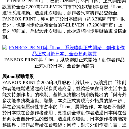
「FANBOX PRINT」，
已於2026年5月28日（四）
正式開始與
設置於全台7,200間7-ELEVEN門市中的多功能事務機「ibon」
進行系統聯動。透過此次聯動，創作者只需將作品登錄至
FANBOX PRINT，即可除了於日本國內（約3.3萬間門市）販
售外，也能同步於遍布全台的7-ELEVEN（7,200間門市）販
售列印商品。為紀念此次聯動，pixiv還將同步舉辦插畫投稿企
劃。
FANBOX PRINT與「ibon」系統聯動正式開始！創作者作品
正式可於日本、全台超商購買
與ibon聯動背景
FANBOX PRINT自2024年9月服務上線以來，持續提供「讓創
作者能輕鬆透過超商販售周邊商品，並讓粉絲在日常生活中也
能支持創作者」的機制。基於服務推出初期所提出的「與海外
多功能事務機連動」願景，本次正式實現海外拓展的第一步，
與在台擁有壓倒性市占率的「ibon」展開合作。本服務不僅限
於日本或在台創作者使用，更提供全球創作者透過日本與在台
超商販售自身作品的機制。透過此次聯動，日本創作者將能跨
越國界，把作品帶給在台粉絲；同時，對海外創作者而言，進