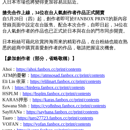
入日本市場也將變得更加容易且貼近。
搶先合作上線，
34
位在台人氣創作者作品正式開賣
自5月28日（四）起，創作者即可於FANBOX PRINT的新內容
登錄頁面中設定在台販售。配合本次合作，自即日起，34位在
台人氣創作者的作品也已正式於日本與在台的門市同步開賣。
日本粉絲可藉此欣賞跨海而來的精彩作品，在台粉絲也能在熟
悉的超商中購買喜愛創作者的作品，敬請把握這次機會。
【參加創作者（部分，省略敬稱）】
Ahoi：
https://ahoi.fanbox.cc/print/contents
ATM的憂鬱：
https://atmsosad.fanbox.cc/print/contents
Eli Lin 依萊：
https://elilinart.fanbox.cc/print/contents
ErA：
https://birdera.fanbox.cc/print/contents
HSPLM：
https://hsplm.fanbox.cc/print/contents
KARAS押形：
https://karas.fanbox.cc/print/contents
Sawana Shih：
https://cvo8nhsq.fanbox.cc/print/contents
SayHANa：
https://sayhana.fanbox.cc/print/contents
Taaro：
https://taro27723.fanbox.cc/print/contents
VOFAN：
https://vofan.fanbox.cc/print/contents