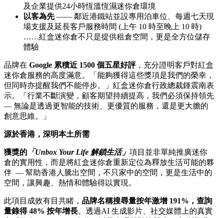
及企業提供24小時恆溫恆濕迷你倉環境
以客為先
—— 鄰近港鐵站並設專用泊車位、每週七天現
場支援及延長客戶服務時間 (上午 10 時至晚上 10 時)
……紅盒迷你倉不只是提供租倉空間，更是全方位儲存
體驗
品牌在
Google 累積近 1500 個五星好評
，充分證明客戶對紅盒
迷你倉服務的高度滿意。「能夠獲得這些獎項是我們的榮幸，
但同時亦提醒我們不能停步。」紅盒迷你倉行政總裁鍾震南表
示。「行業不斷演變，顧客期望持續提高，我們必須保持領先
— 無論是透過更智能的技術、更優質的服務，還是更大膽的
創意思維。」
源於香港，深明本土所需
獲獎的
「
Unbox Your Life 解鎖生活」
項目並非單純推廣迷你
倉的實用性，而是將紅盒迷你倉重新定位為釋放生活可能的夥
伴 — 幫助香港人騰出空間，不只家中的空間，更是生活中的
空間，讓興趣、熱情和體驗得以實現。
此項目成效有目共睹，
品牌名稱搜尋量按年激增
191%，查詢
量錄得 48% 按年增長
。透過AI 生成影片、社交媒體上的真實