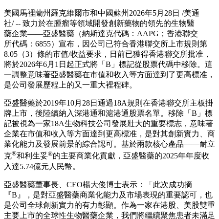
美國馬裡蘭州羅克維爾市和中國蘇州
2026年5月28日
/美通
社/ --
致力於在腫瘤等領域開發創新藥物的領先的生物醫
藥企業——亞盛醫藥（納斯達克代碼：
AAPG
；香港聯交
所代碼：
6855
）宣布，因公司已符合香港聯交所上市規則第
8.05
（
3
）條的市值
/
收益要求，日前已獲得香港聯交所批准，
將於
2026
年
6
月
1
日起正式將「
B」
標記從股票代碼中移除。這
一調整意味著亞盛醫藥在市值和收入等方面達到了更高標准，
是公司發展歷程上的又一重大裡程碑。
亞盛醫藥於
2019
年
10
月
28
日通過
18A
規則在香港聯交所主板掛
牌上市，後陸續納入深港通和滬港通股票名單。移除「
B」
標
記被視為一家
18A
生物科技公司發展壯大的重要標志，意味著
企業在市值和收入等方面達到更高標准，是對其創新實力、商
業化能力及發展前景的綜合認可。基於兩款核心產品
——
耐立
®
®
克
和利生妥
的主要商業化貢獻，亞盛醫藥的
2025
年年度收
入達
5.74
億元人民幣。
亞盛醫藥董事長、
CEO
楊大俊博士表示：「此次成功摘
『
B』
，是對亞盛醫藥商業化能力及市場表現的重要認可，也
是公司全球創新實力的有力彰顯。作為一家在港股、美股雙重
主要上市的全球性生物醫藥企業，我們將繼續聚焦患者未滿足