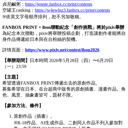
貞尼鹹粥：
https://jennie.fanbox.cc/print/contents
空罐王canking：
https://w4ewlnz3.fanbox.cc/print/contents
※依英文字母順序排列，恕不另加敬稱。
FANBOX PRINT × ibon
聯動紀念「創作挑戰」將於
pixiv
舉辦
為紀念本次聯動，pixiv將舉辦投稿企劃，打造讓創作者能將自
身作品傳遞給日本與在台粉絲的契機。
詳情頁面：
https://www.pixiv.net/contest/ibon2026
【舉辦期間】
日本時間 2026年5月28日（四）〜6月29日
（一）23:59
【主題】
希望透過FANBOX PRINT傳遞出去的原創
作品。
募集希望在日本、在台超商中販售的原創插畫、漫畫作品。角
色、風景、抽象畫皆可，題材不限。
【參加方法、條件】
原創作品（插畫）。
※R-18作品、AI生成作品、二創同人作品不列入參加對