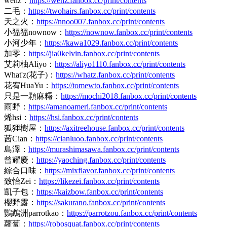
wenz：
https://wenz.fanbox.cc/print/contents
二毛：
https://twohairs.fanbox.cc/print/contents
天之火：
https://nnoo007.fanbox.cc/print/contents
小峱峱nownow：
https://nownow.fanbox.cc/print/contents
小河少年：
https://kawa1029.fanbox.cc/print/contents
加零：
https://jia0kelvin.fanbox.cc/print/contents
艾莉柚Aliyo：
https://aliyo1110.fanbox.cc/print/contents
What'z(花子)：
https://whatz.fanbox.cc/print/contents
花宥HuaYu：
https://tomewto.fanbox.cc/print/contents
只是一顆麻糬：
https://mochi2018.fanbox.cc/print/contents
雨野：
https://amanoameri.fanbox.cc/print/contents
烯hsi：
https://hsi.fanbox.cc/print/contents
狐狸樹屋：
https://axitreehouse.fanbox.cc/print/contents
茜Cian：
https://cianluoo.fanbox.cc/print/contents
島澤：
https://murashimasawa.fanbox.cc/print/contents
曾耀慶：
https://yaoching.fanbox.cc/print/contents
綜合口味：
https://mixflavor.fanbox.cc/print/contents
致怡Zei：
https://likezei.fanbox.cc/print/contents
凱子包：
https://kaizbow.fanbox.cc/print/contents
櫻野露：
https://sakurano.fanbox.cc/print/contents
鸚鵡洲parrotkao：
https://parrotzou.fanbox.cc/print/contents
蘿蔔：
https://robosquat.fanbox.cc/print/contents