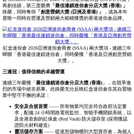
再創佳績，第三度榮膺
「最佳連鎖迷你倉分店大獎
(
香港
)
」
殊榮，同時奪得
「創意營銷大獎
(亞洲及香港
)
」
，成為本年
度唯一同時在營運及營銷兩大範疇獲獎的香港迷你倉品牌。
紅盒迷你倉 2026亞洲迷你倉商會 (SSAA) 兩大獎項 - 連續三年
蟬聯「香港最佳連鎖迷你倉」同時榮獲「香港及亞洲創意營銷
大獎」。
三連冠
：值得信賴的卓越營運
連續三年榮獲「
最佳連鎖迷你倉分店大獎
(
香港
)
」，在競爭激
烈的市場中絕非易事。此殊榮充分反映紅盒迷你倉在其自置物
業中堅守不懈的承諾：
安全及合規
首要
—— 所有物業均完全符合政府法定要
求，配備 24 小時閉路電視監控、智能手機開鎖系統，以
及全港首創的紅保倉 (Red Vault) 防火儲存室 (採用獲認
證防火材料建造)
靈活儲存方案
—— 從迷您儲物櫃到大型貨存倉，為個人