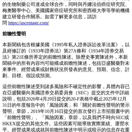
的生物制藥公司達成全球合作，同時與丹娜法伯癌症研究院、
梅奧醫學中心、美國國家癌症研究所和密西根大學等學術機構
建立研發合作關系。如需了解更多信息，請訪
問
https://ascentage.com/
前瞻性聲明
本新聞稿包含根據美國《
1995
年私人證券訴訟改革法案》，以
及經修訂的《
1933
年證券法》第
27A
條和《
1934
年證券交易
法》第
21E
條所界定的前瞻性陳述。除歷史事實陳述外，本新
聞稿中的所有內容均可能構成前瞻性陳述，包括亞盛醫藥對未
來事件、經營成果或財務狀況所發表的意見、預期、信念、計
劃、目標、假設或預測。
這些前瞻性陳述受到諸多風險和不確定性的影響，具體內容已
在亞盛醫藥向美國證券交易委員會（
SEC
）提交的文件中詳細
說明，包括
2026
年
4
月
29
日提交的
20-F
表格中截止
2025
年
12
月
31
日的年度報告中的「風險因素」和「關於前瞻性聲明的警示
聲明」章節，
2019
年
10
月
16
日提交的首次發行上市招股書中的
「前瞻性聲明」、「風險因素」章節，以及我們不時向
SEC
或
HKEX
提交的其他文件。這些因素可能導致實際業績、運營水
平、經營成果或成就與前瞻性陳述中明示或暗示的信息存在重