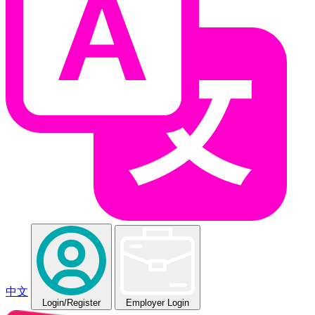
中文
Login
/Register
Employer Login