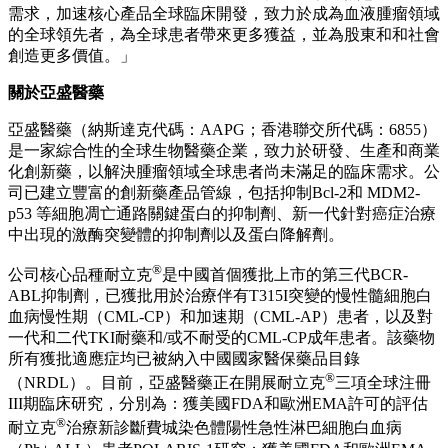
需求，加速核心產品全球臨床開發，致力於成為血液腫瘤領域
的全球領先者，為全球患者帶來更多獲益，並為股東和和社會
創造更多價值。」
關於亞盛醫藥
亞盛醫藥（納斯達克代碼：
AAPG
；香港聯交所代碼：
6855
）
是一家綜合性的全球生物醫藥企業，致力於研發、生產和商業
化創新藥，以解決腫瘤領域全球患者尚未滿足的臨床需求。公
司已建立豐富的創新藥產品管線，包括抑制
Bcl-2
和
MDM2-
p53
等細胞凋亡通路關鍵蛋白的抑制劑、新一代針對癌症治療
中出現的激酶突變體的抑制劑以及蛋白降解劑。
®
公司核心品種耐立克
是中國首個獲批上市的第三代
BCR-
ABL
抑制劑，已獲批用於治療伴有
T315I
突變的慢性髓細胞白
血病慢性期（
CML-CP
）和加速期（
CML-AP
）患者，以及對
一代和二代
TKI
耐藥和
/
或不耐受的
CML-CP
成年患者。該藥物
所有獲批適應症均已被納入中國國家醫保藥品目錄
®
（
NRDL
）。目前，亞盛醫藥正在開展耐立克
三項全球注冊
III
期臨床研究，分別為：獲美國
FDA
和歐洲
EMA
許可的評估
®
耐立克
治療新診斷費城染色體陽性急性淋巴細胞白血病