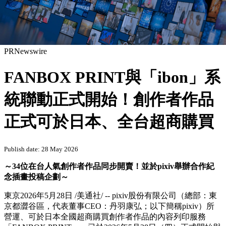
PRNewswire
FANBOX PRINT與「ibon」系
統聯動正式開始！創作者作品
正式可於日本、全台超商購買
Publish date: 28 May 2026
～34位在台人氣創作者作品同步開賣！並於pixiv舉辦合作紀
念插畫投稿企劃～
東京
2026年5月28日
/美通社/ -- pixiv股份有限公司（總部：東
京都澀谷區，代表董事CEO：丹羽康弘；以下簡稱pixiv）所
營運、可於日本全國超商購買創作者作品的內容列印服務