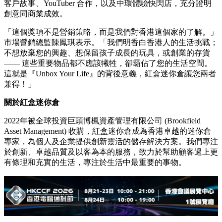
客戶故事、YouTuber 合作，以及中環體驗快閃店，充分證明
創意同商業成效。
「這個獎項不是營銷策略，而是我們對香港這個家的了解。」
市場營銷總監陳鳳琪表示。「我們明香白香港人的生活挑戰；
不想放棄您的興趣、想保留孩子成長的玩具，或創業的存貨
—— 這些重要物品都不應該犧牲，卻霸佔了您的生活空間。
這就是『Unbox Your Life』的背後意義，紅盒迷你倉讓您兩者
兼得！」
關於紅盒迷你倉
2022年被全球投資巨頭博楓資產管理有限公司 (Brookfield
Asset Management) 收購，紅盒迷你倉成為香港卓越的迷你倉
專家，為個人及企業提供創新靈活的儲存解決方案。我們專注
於創新、卓越品質及以客為本的服務，致力於幫助顧客過上更
有條理和充實的生活，專注於生活中最重要的事物。