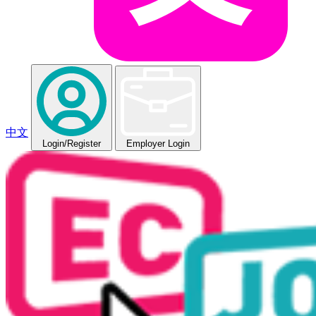
中文
Login
/Register
Employer Login