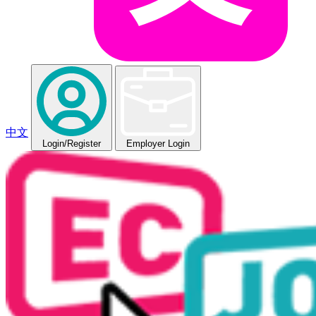
中文
Login
/Register
Employer Login