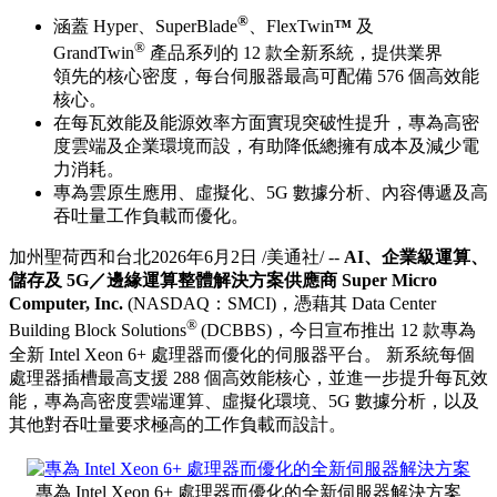
®
涵蓋 Hyper、SuperBlade
、FlexTwin
™
及
®
GrandTwin
產品系列的 12 款全新系統，提供業界
領先的核心密度，每台伺服器最高可配備 576 個高效能
核心。
在每瓦效能及能源效率方面實現突破性提升，專為高密
度雲端及企業環境而設，有助降低總擁有成本及減少電
力消耗。
專為雲原生應用、虛擬化、5G 數據分析、內容傳遞及高
吞吐量工作負載而優化。
加州聖荷西和台北
2026年6月2日
/美通社/ --
AI、企業級運算、
儲存及 5G／邊緣運算整體解決方案供應商 Super Micro
Computer, Inc.
(NASDAQ：SMCI)，憑藉其 Data Center
®
Building Block Solutions
(DCBBS)，今日宣布推出 12 款專為
全新 Intel Xeon 6+ 處理器而優化的伺服器平台。 新系統每個
處理器插槽最高支援 288 個高效能核心，並進一步提升每瓦效
能，專為高密度雲端運算、虛擬化環境、5G 數據分析，以及
其他對吞吐量要求極高的工作負載而設計。
專為 Intel Xeon 6+ 處理器而優化的全新伺服器解決方案