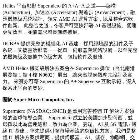
Helios 平台彰顯 Supermicro 的 A+A+A 之道——架構
(Architecture)、加速器 (Accelerator) 與進步 (Advancement)，融
匯機架級系統設計、領先 AMD AI 運算方案，以及整合式軟
件創新。 此整合之道，令客戶可更快部署 AI 基礎設施、營運
更見效率，並隨需求增長無縫擴展。
DCBBS 提供完整的模組化 AI 基建，採用經驗證的組件及子
系統，支援靈活部署——從單一伺服器與網絡設備，以至完整
的機架級及數據中心級方案，包括軟件及服務。
AMD Helios 機架級解決方案會在 Supermicro 攤位（台北南港
展覽館 1 館 4 樓 N0602）展出，讓來賓親身觀摩其設計及實
力。 來賓亦可藉 Supermicro 的 A+ Superverse 互動示範，深入
探索此平台的奧妙。
關於 Super Micro Computer, Inc.
Supermicro (NASDAQ: SMCI) 是應用完善整體 IT 解決方案領
域的全球領導企業。 Supermicro 成立於美國加州聖荷西，並
選擇以此為營運總部，致力為企業、雲端、AI 及 5G 電訊 / 邊
緣 IT 基建，率先提供引領市場潮流的突破性方案。 我們是整
體 IT 解決方案供應商，提供伺服器、AI、儲存、物聯網、交