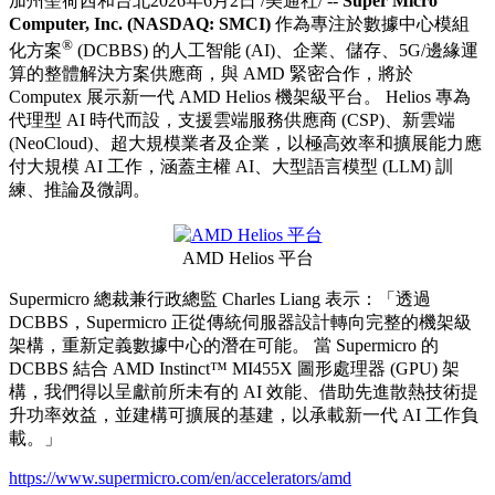
加州聖荷西和台北
2026年6月2日
/美通社/ --
Super Micro
Computer, Inc. (NASDAQ: SMCI)
作為專注於數據中心模組
®
化方案
(DCBBS) 的人工智能 (AI)、企業、儲存、5G/邊緣運
算的整體解決方案供應商，與 AMD 緊密合作，將於
Computex 展示新一代 AMD Helios 機架級平台。 Helios 專為
代理型 AI 時代而設，支援雲端服務供應商 (CSP)、新雲端
(NeoCloud)、超大規模業者及企業，以極高效率和擴展能力應
付大規模 AI 工作，涵蓋主權 AI、大型語言模型 (LLM) 訓
練、推論及微調。
AMD Helios 平台
Supermicro 總裁兼行政總監 Charles Liang 表示：「透過
DCBBS，Supermicro 正從傳統伺服器設計轉向完整的機架級
架構，重新定義數據中心的潛在可能。 當 Supermicro 的
DCBBS 結合 AMD Instinct™ MI455X 圖形處理器 (GPU) 架
構，我們得以呈獻前所未有的 AI 效能、借助先進散熱技術提
升功率效益，並建構可擴展的基建，以承載新一代 AI 工作負
載。」
https://www.supermicro.com/en/accelerators/amd