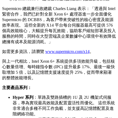
Supermicro 總裁兼行政總裁 Charles Liang 表示：「透過與 Intel
緊密合作，我們已針對全新 Xeon 6+ 處理器進一步全面優化
Supermicro 的 DCBBS，為客戶帶來突破性的核心密度及能源
效率表現。 這些全新的 X14 平台每台伺服器最高可提供 576
個高效能核心，大幅提升每瓦效能，協助客戶縮短部署及投入
服務的時間，同時在大型雲端及企業數據中心環境中有效降低
總擁有成本及能源消耗。」
如需更多資訊，請瀏覽
www.supermicro.com/x14
。
與上一代相比，Intel Xeon 6+ 系統提供多項效能升級，包括核
心數量倍增、每時鐘指令數 (IPC) 提升最多 17%、最後一級快
取增加 5 倍，以及記憶體支援速度提升 25%，從而帶來顯著
的整體效能增長。
主要產品系列：
Hyper 系列
：單路及雙路插槽的 1U 及 2U 機架式伺服
器，專為實現最高效能及配置靈活性而優化。 這些系統
非常適合多種不同工作負載，並支援高記憶體配置及進
階網絡功能。