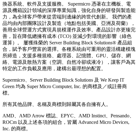
換器系統、軟件及支援服務。 Supermicro 憑著在主機板、電
源及機箱設計領域的深厚專業知識，強化自身的研發與製造能
力，為全球客戶帶來從雲端到邊緣的跨世代創新。 我們的產
品均由內部團隊設計及製造（地點包括美國、亞洲及荷蘭），
善用全球營運方式實現具規模運作及效率。產品設計亦更臻完
善，旨在降低總擁有成本 (TCO) 並減少對環境的影響（綠色
運算）。 屢獲殊榮的 Server Building Block Solutions® 產品組
合，賦予客戶豐富的選擇。各種系統由可重用的靈活構建模塊
所締造，支援多種規格、處理器、記憶體、GPU、儲存、網
絡、電源及散熱方案（空調、自然冷卻或液冷），讓客戶為其
特定的工作負載及應用，建構出最理想的配置。
Supermicro、Server Building Block Solutions 及 We Keep IT
Green 均為 Super Micro Computer, Inc. 的商標及／或註冊商
標。
所有其他品牌、名稱及商標則歸屬其各自擁有人。
AMD、AMD Arrow 標誌、EPYC、AMD Instinct、Pensando、
ROCm 以及上述各項的組合，皆屬 Advanced Micro Devices,
Inc. 的商標。