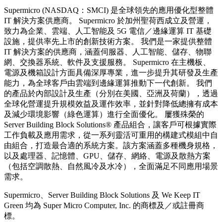
Supermicro (NASDAQ：SMCI) 是全球領先的應用優化型整體
IT 解決方案供應商。 Supermicro 於加州聖荷西成立及營運，
致力為企業、雲端、人工智能及 5G 電信／邊緣運算 IT 基礎
設施，提供率先上市的創新技術方案。 我們是一家提供整體
IT 解決方案的供應商，涵蓋伺服器、人工智能、儲存、物聯
網、交換器系統、軟件及支援服務。 Supermicro 在主機板、
電源及機箱設計方面具備深厚專業，進一步提升其研發及生產
能力，為全球客戶由雲端到邊緣運算推動下一代創新。 我們
的產品於內部設計及生產（分別在美國、亞洲及荷蘭），透過
全球化營運提升規模效益及運作效率，並針對降低總擁有成本
及減少環境影響（綠色運算）進行全面優化。 屢獲殊榮的
Server Building Block Solutions® 產品組合，讓客戶可根據實際
工作負載及應用需求，從一系列靈活可重用的構建式模組中自
由組合，打造最合適的系統方案。該方案涵蓋多種機身規格，
以及處理器、記憶體、GPU、儲存、網絡、電源及散熱方案
（包括空調散熱、自然風冷及水冷），全面滿足不同應用場景
需求。
Supermicro、Server Building Block Solutions 及 We Keep IT
Green 均為 Super Micro Computer, Inc. 的商標及／或註冊商
標。