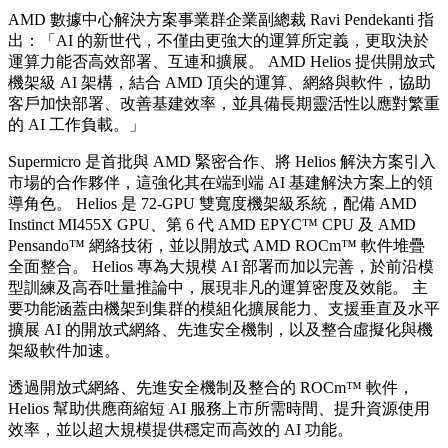
AMD 數據中心解決方案事業群企業副總裁 Ravi Pendekanti 指
出：「AI 的新世代，不僅由更強大的運算所定義，更取決於
運算力能否高效部署、互連和擴展。 AMD Helios 提供開放式
機架級 AI 架構，結合 AMD 頂尖的運算、網絡與軟件，協助
客戶加快部署、改善基建效率，並具備長期靈活性以應對繁重
的 AI 工作負載。」
Supermicro 是首批與 AMD 緊密合作、將 Helios 解決方案引入
市場的合作夥伴，這強化其在端到端 AI 基建解決方案上的領
導角色。 Helios 是 72-GPU 雙寬度機架級系統，配備 AMD
Instinct MI455X GPU、第 6 代 AMD EPYC™ CPU 及 AMD
Pensando™ 網絡技術，並以開放式 AMD ROCm™ 軟件堆疊
全面整合。 Helios 專為大規模 AI 部署而加以完善，於前沿模
型訓練及高吞吐量推論中，展現非凡的運算密度及效能。 主
要功能涵蓋由機架到集群的模組化擴展能力、支援垂直及水平
擴展 AI 的開放式網絡、先進安全機制，以及整合虛擬化與機
架級軟件加速。
透過開放式網絡、先進安全機制及整合的 ROCm™ 軟件，
Helios 幫助供應商縮短 AI 服務上市所需時間、提升資源使用
效率，並以超大規模提供穩定而高效的 AI 功能。