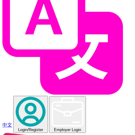
中文
Login
/Register
Employer Login