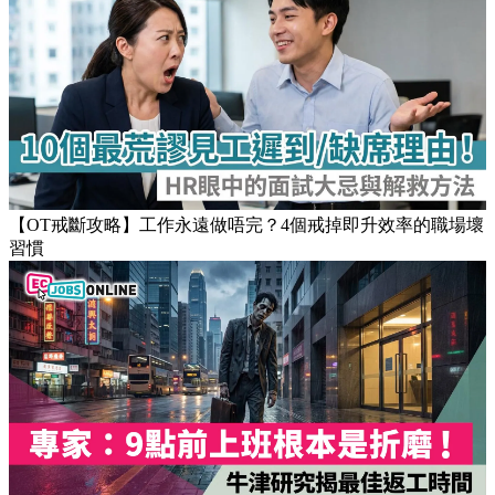
【OT戒斷攻略】工作永遠做唔完？4個戒掉即升效率的職場壞
習慣