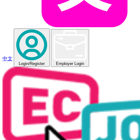
中文
Login
/Register
Employer Login