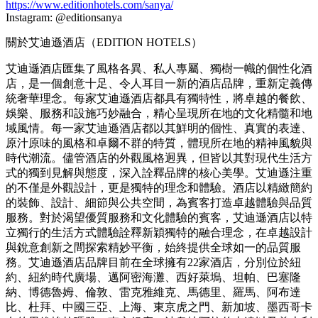
https://www.editionhotels.com/sanya/
Instagram: @editionsanya
關於艾迪遜酒店（EDITION HOTELS）
艾迪遜酒店匯集了風格各異、私人專屬、獨樹一幟的個性化酒
店，是一個創意十足、令人耳目一新的酒店品牌，重新定義傳
統奢華理念。每家艾迪遜酒店都具有獨特性，將卓越的餐飲、
娛樂、服務和設施巧妙融合，精心呈現所在地的文化精髓和地
域風情。每一家艾迪遜酒店都以其鮮明的個性、真實的表達、
原汁原味的風格和卓爾不群的特質，體現所在地的精神風貌與
時代潮流。儘管酒店的外觀風格迥異，但皆以其對現代生活方
式的獨到見解與態度，深入詮釋品牌的核心美學。艾迪遜注重
的不僅是外觀設計，更是獨特的理念和體驗。酒店以精緻簡約
的裝飾、設計、細節與公共空間，為賓客打造卓越體驗與品質
服務。對於渴望優質服務和文化體驗的賓客，艾迪遜酒店以特
立獨行的生活方式體驗詮釋新穎獨特的融合理念，在卓越設計
與銳意創新之間探索精妙平衡，始終提供全球如一的品質服
務。艾迪遜酒店品牌目前在全球擁有22家酒店，分別位於紐
約、紐約時代廣場、邁阿密海灘、西好萊塢、坦帕、巴塞隆
納、博德魯姆、倫敦、雷克雅維克、馬德里、羅馬、阿布達
比、杜拜、中國三亞、上海、東京虎之門、新加坡、墨西哥卡