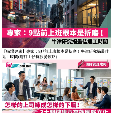
【OT戒斷攻略】工作永遠做唔完？4個戒掉即升效率的職場壞
習慣