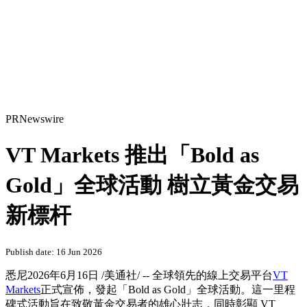
PRNewswire
VT Markets 推出「Bold as