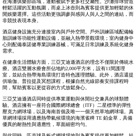
在海灘俱樂部區域，運動被賦予更多社交屬性。沙灘排球營造
輕鬆活躍的互動氛圍，而桌上冰壺則為賓客提供更加輕鬆的休
閒娛樂選擇。這些活動更強調參與感與人與人之間的連結，而
非競技表現本身。
酒店健身設施充分連接室內與戶外空間。戶外訓練區域配備輪
胎訓練等功能性運動設備，並融入熱帶景觀環境；室內健身中
心則配備泰諾健專業訓練器械，可滿足日常訓練及系統化健身
需求。
在健康生活體驗方面，三亞艾迪遜酒店的理念不僅限於傳統水
療。酒店雙層水療會所佔地約2,000平方米，設有11間護理
室，並結合熱帶海島環境打造特色護理體驗。此外，酒店還提
供瑜伽、普拉提及冥想課程，根據自然光線節奏安排課程時
間，幫助賓客以更從容的方式放鬆身心。
三亞艾迪遜酒店同時提供專業運動與休閒社交兼具的球類體
驗。酒店擁有一座符合國際網球總會（ITF）二星標準的彈性
壓克力網球場，以及海南首個及唯一一個天然草地網球場。真
草網球場採用適應熱帶氣候環境的海濱雀稗 TE 鉑金草，具備
優異的耐熱性與適應性，草面細密均勻。
與此同時，匹克球及板式網球場地則為賓客提供更加輕鬆、社