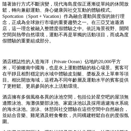
隨著旅行方式不斷演變，現代海島度假正逐漸從單純的休閒放
鬆，轉向兼顧運動、身心健康與社交互動的體驗模式。
Sportcation（Sport + Vacation）作為融合運動與度假的旅行理
念，正成為全球旅行市場的重要趨勢之一。在三亞艾迪遜酒
店，這一理念被融入整體度假體驗之中。依託海景視野、開闊
空間與熱帶自然環境，運動不再是單獨的活動項目，而成為度
假體驗的重要組成部分。
酒店標誌性的人造海洋（Private Ocean）佔地約20,000平方
米，可俯瞰南中國海，也是水上運動體驗的核心場景。賓客可
在平靜且相對穩定的水域中體驗皮划艇、槳板及水上單車等項
目。相比開放海域，這裡為不同年齡層及運動水平的賓客提供
了更輕鬆、更易參與的水上活動環境。
酒店擁有多個風格各異的泳池空間，包括位於星空吧的屋頂無
邊際泳池、海灘俱樂部泳池、家庭泳池以及採用過濾海水系統
的海水泳池。游泳、休憩與社交體驗在這些空間中自然融合，
並結合音樂、雞尾酒及輕食餐飲，共同構建輕鬆自在的度假氛
圍。