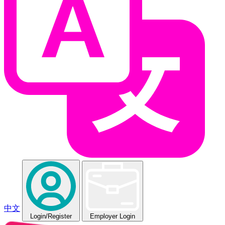
中文
Login
/Register
Employer Login