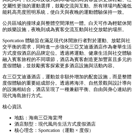
交屬性更強的運動選擇，鼓勵交流與互動。所有球場均配備低
能耗高亮度照明系統，使白天與夜晚的運動體驗保持一致。
公共區域的撞球桌與整體空間渾然一體。白天可作為輕鬆休閒
的娛樂設施，夜晚則成為賓客交流互動與社交放鬆的場所。
Sportcation 體驗旨在滿足現代休閒旅行者對於運動、放鬆與社
交平衡的需求，同時進一步強化三亞艾迪遜酒店作為奢華生活
方式度假酒店的品牌定位。透過將運動、健康生活與社交體驗
融入賓客旅程的不同環節，酒店為賓客創造更加豐富且多元的
度假體驗，並鼓勵賓客探索更多酒店設施與活動內容。
在三亞艾迪遜酒店，運動並非額外增加的配套設施，而是整體
度假體驗的重要組成部分。透過將海洋、自然景觀與設計導向
的設施相結合，酒店呈現了一種兼顧平衡、自由與身心連結的
現代海島旅行方式。
核心資訊
地點：海南三亞海棠灣
酒店類型：現代風尚生活方式度假酒店
核心理念：Sportcation（運動 × 度假）