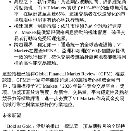
本身同等重要。
此次活動的推出，正值平台經歷了一段歷史性增長期。在2026
年1月，全球市場劇烈波動之際，VT Markets 創下了單月黃金
交易量超1.5萬億美元的歷史記錄。
在全球交易中，宣傳得再好，都不如精準的執行時間更具有意
義。為踐行「Bold as Gold」的承諾，VT Markets 發佈了一系
列經過驗證的全球業績指標，幫助交易者在最嚴苛的市場環境
中也能從容應對：
高壓之下，執行果斷：黃金劇烈波動期間，許多經紀商
滑點頻現，而 VT Markets 實現了61%–65%的全球無滑點
率，在歐洲甚至高達65%。這讓交易者在快速變化的市
場環境中也能更有信心地執行策略。
極速回應，制勝市場：依託市場領先的全球執行速度，
VT Markets提供緊跟價格瞬息變動的極速響應，確保交
易者行動時免受延遲拖累。
跨越國界，穩定如一：通過統一的全球基礎設施，VT
Markets在覆蓋MENA、亞洲和歐洲的160多個國家提供
一致的執行標準，確保交易者無論身處何地都能獲得同
樣的高性能交易體驗。