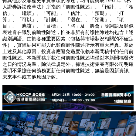
何其他涉及非歷史事實事項的陳述，均可能構成 1995 年《私
人證券訴訟改革法》所指的「前瞻性陳述」。「預計」、「相
信」、「繼續」、「可能」、「估計」、「預期」、「打
算」、「可以」、「計劃」、「潛在」、「預測」、「項
目」、「應該」、「目標」、「將」及「將會」等詞語及類似
表述旨在識別前瞻性陳述，惟並非所有前瞻性陳述均包含上述
識別詞語。由於各種重要因素（包括與市場狀況相關的不確定
性），實際結果可能與此類前瞻性陳述所示有重大差異。基於
上述及其他原因，投資者應避免過度依賴本新聞稿中的任何前
瞻性陳述。本新聞稿所載任何前瞻性陳述均僅以本新聞稿發佈
之日的情況為準，除法律規定外，祿達技術集團有限公司明確
聲明不承擔任何義務更新任何前瞻性陳述，無論是因新資訊、
未來事件或其他原因所致。