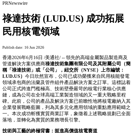
PRNewswire
祿達技術 (LUD.US) 成功拓展
民用核電領域
Publish date: 16 Jun 2026
香港
2026年6月16日
/美通社/ -- 領先的高端金屬製品製造商及
管道解決方案供應商
祿達技術集團有限公司及其附屬公司（簡
稱「祿達技術」或「公司」，紐交所（
NYSE
）上市編號：
LUD.US
）
今日欣然宣布，公司已成功榮獲來自民用核能發電
領域承包商的法蘭及管件組件產品解決方案之訂單。這標誌着
公司正式跨進門檻極高、技術壁壘嚴苛的核電行業核心供應
鏈，成為公司在全球高端工業製造領域的又一重大戰略里程
碑。此前，公司的產品及解決方案已前瞻性地將核電廠納入其
企業發展戰略藍圖，列為其多元化應用領域的重點應用範疇之
一。本次成功斬獲實質商業訂單，象徵着上述戰略規劃已全面
落地，並轉化為實質的業務增長引擎。
技術與工藝的終極背書：挺進高價值核電賽道