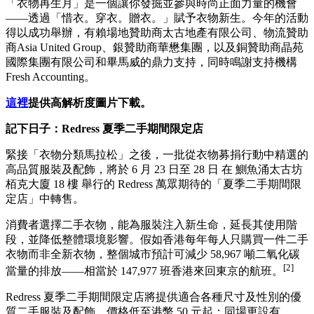
「衣物再生月」是一個讓你發掘並參與時尚正面力量的機會
——透過「惜衣。穿衣。贈衣。」賦予衣物新生。今年的活動
得以成功舉辦，有賴場地贊助商太古地產有限公司、物流贊助
商Asia United Group、銀贊助商華懋集團，以及銅贊助商晶苑
國際集團有限公司和畢馬威的鼎力支持，同時鳴謝支持機構
Fresh Accounting。
這裡
提供高解析度圖片下載。
記下日子：Redress 夏季二手期間限定店
緊接「衣物分類馬拉松」之後，一批從衣物募捐行動中精選的
高品質服裝及配飾，將於 6 月 23 日至 28 日 在 鰂魚涌太古坊
栢克大廈 18 樓 舉行的 Redress 萬眾期待的「夏季二手期間限
定店」中轉售。
消費者選擇二手衣物，能為服裝注入新生命，延長其使用階
段，並降低整體環境影響。假如香港每年每人只購買一件二手
衣物而非全新衣物，整個城市預計可減少 58,967 噸二氧化碳
[2]
當量的排放——相當於 147,977 班香港來回東京的航班。
Redress 夏季二手期間限定店將提供適合各種尺寸及性別的優
質二手服裝及配飾，價格低至港幣 50 元起；同場更設有