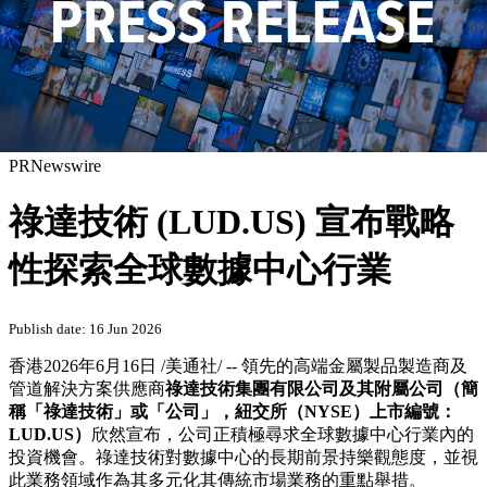
PRNewswire
祿達技術 (LUD.US) 宣布戰略
性探索全球數據中心行業
Publish date: 16 Jun 2026
香港
2026年6月16日
/美通社/ -- 領先的高端金屬製品製造商及
管道解決方案供應商
祿達技術集團有限公司及其附屬公司（簡
稱「祿達技術」或「公司」，紐交所（
NYSE
）上市編號：
LUD.US
）
欣然宣布，公司正積極尋求全球數據中心行業內的
投資機會。祿達技術對數據中心的長期前景持樂觀態度，並視
此業務領域作為其多元化其傳統市場業務的重點舉措。