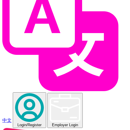
中文
Login
/Register
Employer Login