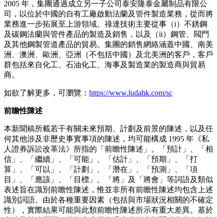
2005 年，集團通過成立另一子公司泰安隆泰金屬制品有限公
司，以位於中國的自有工廠啟動法蘭及管件製造業務，從而將
業務進一步拓展至上游領域。祿達技術主要從事（i）不銹鋼
及碳鋼法蘭與管件產品的製造及銷售，以及（ii）鋼管、閥門
及其他鋼製管道產品的貿易。集團的銷售網絡涵蓋中國、南美
洲、澳洲、歐洲、亞洲（不包括中國）及北美洲的客戶，客戶
群包括來自化工、石油化工、海事及製造業的製造商與貿易
商。
如欲了解更多，可瀏覽：
https://www.ludahk.com/sc
前瞻性陳述
本新聞稿所載若干有關未來預期、計劃及前景的陳述，以及任
何其他涉及非歷史事實事項的陳述，均可能構成 1995 年《私
人證券訴訟改革法》所指的「前瞻性陳述」。「預計」、「相
信」、「繼續」、「可能」、「估計」、「預期」、「打
算」、「可以」、「計劃」、「潛在」、「預測」、「項
目」、「應該」、「目標」、「將」及「將會」等詞語及類似
表述旨在識別前瞻性陳述，惟並非所有前瞻性陳述均包含上述
識別詞語。由於各種重要因素（包括與市場狀況相關的不確定
性），實際結果可能與此類前瞻性陳述所示有重大差異。基於