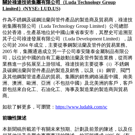
關於祿達技術集團有限公司（
Luda Technology Group
Limited
）
(NYSE: LUD.US)
作為不銹鋼及碳鋼法蘭與管件產品的製造商及貿易商，祿達技
術集團有限公司（Luda Technology Group Limited）公司總部
位於香港，生產基地位於中國山東省泰安市，其歷史可追溯至
其子公司祿達發展有限公司（Luda Development Limited），該
公司於 2004 年成立，主要從事鋼製法蘭及管件的貿易業務。
2005 年，集團通過成立另一子公司泰安隆泰金屬制品有限公
司，以位於中國的自有工廠啟動法蘭及管件製造業務，從而將
業務進一步拓展至上游領域。祿達技術主要從事（i）不銹鋼
及碳鋼法蘭與管件產品的製造及銷售，以及（ii）鋼管、閥門
及其他鋼製管道產品的貿易。集團的銷售網絡涵蓋中國、南美
洲、澳洲、歐洲、亞洲（不包括中國）及北美洲的客戶，客戶
群包括來自化工、石油化工、海事及製造業的製造商與貿易
商。
如欲了解更多，可瀏覽：
https://www.ludahk.com/sc
前瞻性陳述
本新聞稿所載若干有關未來預期、計劃及前景的陳述，以及任