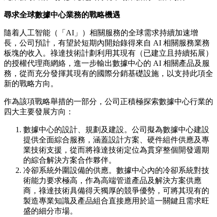
尋求全球數據中心業務的戰略機遇
隨着人工智能（「AI」）相關服務的全球需求持續加速增
長，公司預計，有望於短期內開始錄得來自 AI 相關服務業務
板塊的收入。祿達技術計劃利用其現有（已建立且持續拓展）
的授權代理商網絡，進一步輸出數據中心的 AI 相關產品及服
務，從而充分發揮其現有的國際分銷基礎設施，以支持此項全
新的戰略方向。
作為該項戰略舉措的一部分，公司正積極探索數據中心行業的
四大主要發展方向：
數據中心的設計、規劃及建設。公司擬為數據中心建設
提供全面綜合服務，涵蓋設計方案、硬件組件供應及專
業技術支援，從而將祿達技術定位為貫穿整個開發週期
的綜合解決方案合作夥伴。
冷卻系統外圍設備的供應。數據中心內的冷卻系統對技
術能力要求極高，作為高端管道產品及解決方案供應
商，祿達技術具備得天獨厚的競爭優勢，可將其現有的
製造專業知識及產品組合直接應用於這一關鍵且需求旺
盛的細分市場。