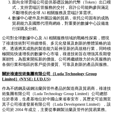
面向全球雲端公司提供基礎設施的代幣（Token）出口模
式，支持雲端託管服務的交付，容許公司能夠參與滿足
不斷增長的全球 AI 相關服務及雲端計算需求。
數據中心硬件及外圍設備的貿易，依托公司固有的成熟
貿易能力及國際代理商網絡，對重要的數據中心設備進
行採購及分銷。
公司對全球數據中心及 AI 相關服務領域的戰略性探索，體現
了祿達技術對可持續增長、多元化發展及創新的整體策略的追
求。透過將其成熟的製造能力延伸至新的高規格行業，同時積
極開拓快速增長的數據中心市場，祿達技術旨在增強其長期發
展韌性，為股東開拓新的價值。公司將繼續致力於向其服務的
各個行業和地區的客戶提供優質、可靠及創新的產品與服務。
關於祿達技術集團有限公司（
Luda Technology Group
Limited
）
(NYSE: LUD.US)
作為不銹鋼及碳鋼法蘭與管件產品的製造商及貿易商，祿達技
術集團有限公司（Luda Technology Group Limited）公司總部
位於香港，生產基地位於中國山東省泰安市，其歷史可追溯至
其子公司祿達發展有限公司（Luda Development Limited），該
公司於 2004 年成立，主要從事鋼製法蘭及管件的貿易業務。