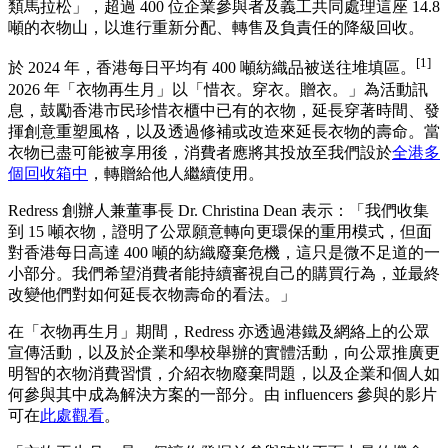
類馬拉松」，超過 400 位企業參與者及義工共同處理這座 14.8
噸的衣物山，以進行重新分配、轉售及負責任的降級回收。
[1]
於 2024 年，香港每日平均有 400 噸紡織品被送往堆填區。
2026 年「衣物再生月」以「惜衣。穿衣。贈衣。」為活動訊
息，鼓勵香港市民珍惜衣櫃中已有的衣物，延長穿著時間、發
揮創意重塑風格，以及透過修補或改造來延長衣物的壽命。當
衣物已盡可能被享用後，消費者應將其投放至我們設於
全港多
個回收箱中
，轉贈給他人繼續使用。
Redress 創辦人兼董事長 Dr. Christina Dean 表示：「我們收集
到 15 噸衣物，證明了公眾願意轉向更環保的重用模式，但面
對香港每日高達 400 噸的紡織廢棄危機，這只是微不足道的一
小部分。我們希望消費者能持續審視自己的購買行為，並最終
改變他們對如何延長衣物壽命的看法。」
在「衣物再生月」期間，Redress 亦透過港鐵及網絡上的公眾
宣傳活動，以及於企業和學校舉辦的實體活動，向公眾推廣更
明智的衣物消費習慣，介紹衣物廢棄問題，以及企業和個人如
何參與其中成為解決方案的一部分。由 influencers 參與的影片
可在
此處觀看
。