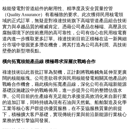
核能發電對管道組件的耐用性、精準度及安全質量控管
（Quality Assurance）有着極致的要求。此次獲得民用核電領
域的正式訂單，無疑是對祿達技術旗下高端管道產品組合技術
實力與卓越品質的權威肯定。憑藉公司產品在極端、高壓及抗
腐蝕環境下的技術應用的高可靠性，公司有信心在民用核電賽
道內進一步獲取更多訂單。祿達技術目前正積極在這一新興細
分市場中發掘更多潛在機會，將其打造為公司高利潤、高技術
壁壘的新型增長點。
橫向拓寬核能產品線
積極尋求深層次戰略合作
祿達技術以此首批訂單為契機，正計劃將戰略觸角延伸至更廣
闊的核能板塊。公司意欲尋求與民用核能發電相關其他產品的
戰略合作機會，藉此橫向拓寬產品線，深化公司在高端新能源
基礎設施建設中的戰略佈局，進一步提升公司的整體估值水
準。公司目前的生產線有充足能力承接並高效消化來自新行業
的追加訂單，同時持續為現有石油與天然氣、船舶製造及化學
工業等核心客戶群提供優質服務，在不妥協服務質量的前提
下，積極擴大客戶基礎，實現傳統行業與前沿新能源行業核心
業務的雙引擎協同發展。