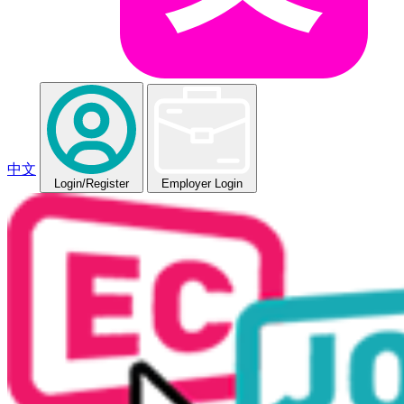
中文
Login
/Register
Employer Login