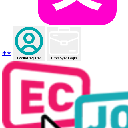
中文
Login
/Register
Employer Login