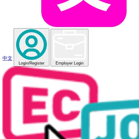
中文
Login
/Register
Employer Login