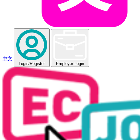
中文
Login
/Register
Employer Login