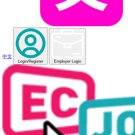
中文
Login
/Register
Employer Login