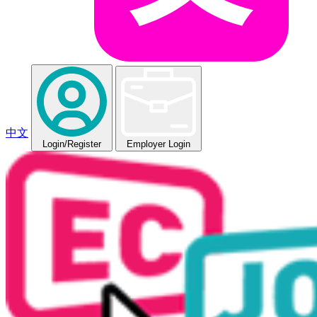
中文
Login
/Register
Employer Login