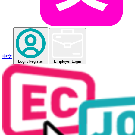
中文
Login
/Register
Employer Login