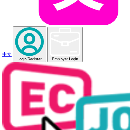
中文
Login
/Register
Employer Login