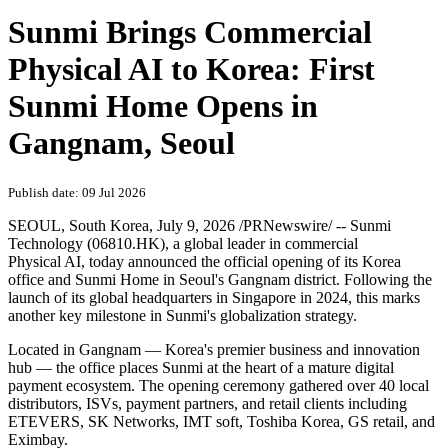
Sunmi Brings Commercial
Physical AI to Korea: First
Sunmi Home Opens in
Gangnam, Seoul
Publish date: 09 Jul 2026
SEOUL, South Korea
,
July 9, 2026
/PRNewswire/ -- Sunmi
Technology (06810.HK), a global leader in commercial
Physical AI, today announced the official opening of its Korea
office and Sunmi Home in Seoul's Gangnam district. Following the
launch of its global headquarters in Singapore in 2024, this marks
another key milestone in Sunmi's globalization strategy.
Located in Gangnam — Korea's premier business and innovation
hub — the office places Sunmi at the heart of a mature digital
payment ecosystem. The opening ceremony gathered over 40 local
distributors, ISVs, payment partners, and retail clients including
ETEVERS, SK Networks, IMT soft, Toshiba Korea, GS retail, and
Eximbay.