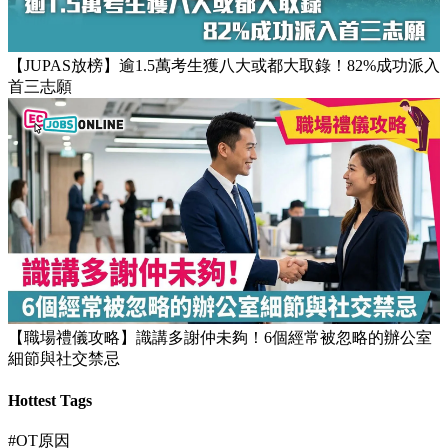
【JUPAS放榜】逾1.5萬考生獲八大或都大取錄！82%成功派入
首三志願
【職場禮儀攻略】識講多謝仲未夠！6個經常被忽略的辦公室
細節與社交禁忌
Hottest Tags
#OT原因