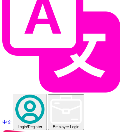
中文
Login
/Register
Employer Login