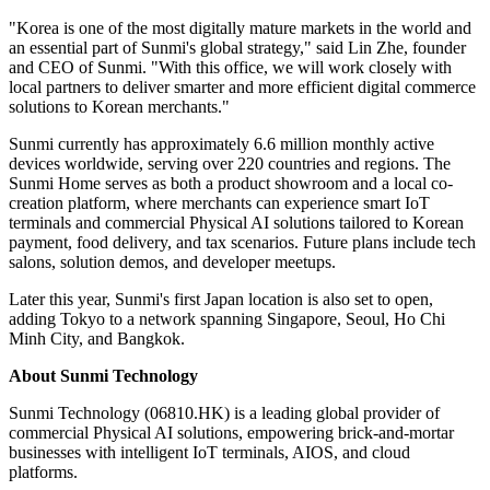
"Korea is one of the most digitally mature markets in the world and
an essential part of Sunmi's global strategy," said Lin Zhe, founder
and CEO of Sunmi. "With this office, we will work closely with
local partners to deliver smarter and more efficient digital commerce
solutions to Korean merchants."
Sunmi currently has approximately 6.6 million monthly active
devices worldwide, serving over 220 countries and regions. The
Sunmi Home serves as both a product showroom and a local co-
creation platform, where merchants can experience smart IoT
terminals and commercial Physical AI solutions tailored to Korean
payment, food delivery, and tax scenarios. Future plans include tech
salons, solution demos, and developer meetups.
Later this year, Sunmi's first Japan location is also set to open,
adding Tokyo to a network spanning Singapore, Seoul, Ho Chi
Minh City, and Bangkok.
About Sunmi Technology
Sunmi Technology (06810.HK) is a leading global provider of
commercial Physical AI solutions, empowering brick-and-mortar
businesses with intelligent IoT terminals, AIOS, and cloud
platforms.