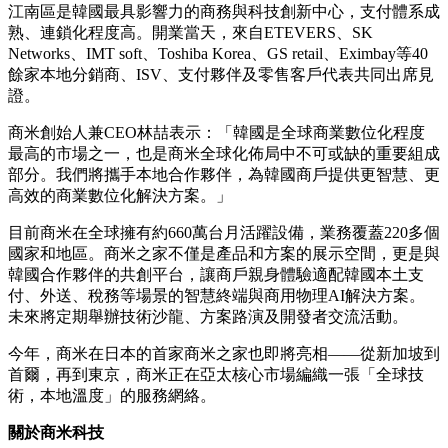
江南區是韓國最具影響力的商務與科技創新中心，支付體系成
熟、連鎖化程度高。開業當天，來自ETEVERS、SK
Networks、IMT soft、Toshiba Korea、GS retail、Eximbay等40
餘家本地分銷商、ISV、支付夥伴及零售客戶代表共同出席見
證。
商米創始人兼CEO林喆表示：「韓國是全球商業數位化程度
最高的市場之一，也是商米全球化佈局中不可或缺的重要組成
部分。我們將攜手本地合作夥伴，為韓國商戶提供更智慧、更
高效的商業數位化解決方案。」
目前商米在全球擁有約660萬台月活躍設備，業務覆蓋220多個
國家和地區。商米之家不僅是產品和方案的展示空間，更是與
韓國合作夥伴的共創平台，讓商戶親身體驗適配韓國本土支
付、外送、稅務等場景的智慧終端與商用物理AI解決方案。
未來將定期舉辦技術沙龍、方案路演及開發者交流活動。
今年，商米在日本的首家商米之家也即將亮相——從新加坡到
首爾，再到東京，商米正在亞太核心市場編織一張「全球技
術，本地溫度」的服務網絡。
關於商米科技