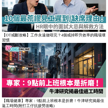
【OT戒斷攻略】工作永遠做唔完？4個戒掉即升效率的職場壞
習慣
【職場健康】專家：9點前上班根本是折磨！牛津研究揭最佳
返工時間(附打工仔抗疲勞攻略)