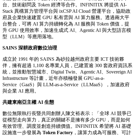
台、技術顧問及 Token 經濟等合作。INFINITIX 將提供 AI-
Stack 異構算力管理平台與 ixCSP AI Cloud 營運平台，協助政
府及企業快速建置 GPU 私有雲與 AI 算力服務。透過兩大平
台整合，可將 AI 算力持續轉化為 AI 服務與 Token 價值，提
升 GPU 使用效率，加速生成式 AI、Agentic AI 與大型語言模
型（LLM）等應用落地。
SAINS 深耕政府數位治理
成立於 1991 年的 SAINS 為砂拉越州政府主要 ICT 技術夥
伴，擁有超過 1,100 名專業人員，已建置逾 300 套政府資訊系
統，並推動智慧城市、Digital Twin、Agentic AI、Sovereign AI
Infrastructure 等計畫，近年亦積極發展 GPU-as-a-
Service（GaaS）與 LLM-as-a-Service（LLMaaS），加速政府
與企業 AI 應用。
共建東南亞主權 AI 生態
數位無限執行長暨共同創辦人陳文裕表示：「全球 AI 競爭已
從模型走向算力，真正的關鍵不是擁有多少 GPU，而是如何
有效管理、調度並創造持續價值。INFINITIX 希望將 AI 基礎
設施進一步發展為
Token Factory
，讓算力成為可服務、可計