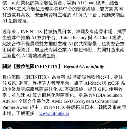
價、可商業化的新型數位資產，驅動 AI Cloud 經濟。結合
SAINS 在政府數位治理與資料中心的豐富經驗，雙方將共同
打造兼具高效、安全與資料主權的 AI 算力平台，推動東南亞
AI 生態發展。」
近年來，INFINITIX 持續拓展日本、韓國及東南亞市場，攜手
生態夥伴推動 AI 算力平台、Token Factory 與 AI Cloud 經濟。
此次合作不僅展現雙方推動主權 AI 的共同願景，也將整合技
術與市場資源，加速政府與企業 AI 數位轉型，共同打造東南
亞新世代 AI 雲端經濟生態。
關於【數位無限INFINITIX】
Beyond AI, to infinity
數位無限（INFINITIX）為台灣 AI 基礎設施軟體公司，專注
於 GPU 調度、異構算力管理平台。旗下 AI-Stack 與 ixCSP 協
助企業及雲端服務商最佳化 AI 基礎設施、提升 GPU 使用效
率，並加速 AI 算力服務化與商業化。身為 NVIDIA Solution
Advisor 全球合作夥伴及 AMD GPU Ecosystem Construction
Partner Award 得主，INFINITIX 持續拓展日本、韓國及東南亞
市場。了解更多：
www.infinitix.ai