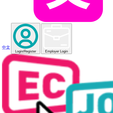
中文
Login
/Register
Employer Login