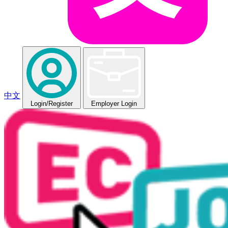
中文
Login
/Register
Employer Login