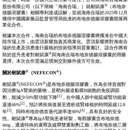
®
股份有限公司（以下簡稱「海南合瑞」）就耐賦康
（布地奈
德腸溶膠囊）相關專利達成諒解，並就海南合瑞於2025年12月
獲得中國國家藥品監督管理局批准的布地奈德腸溶膠囊開展商
業化合作。
根據本次合作，海南合瑞的布地奈德腸溶膠囊將獲准在中國大
陸市場上市，由雲頂新耀負責其商業化。雲頂新耀將對海南合
瑞的生產及供應進行嚴格的技術指導與質量審計。該合作將有
®
助於提升患者對耐賦康
與海南合瑞布地奈德腸溶膠囊的用藥
選擇。本次合作需滿足慣例交割條件後方可生效。
®
®
關於耐賦康
（NEFECON
）
®
®
耐賦康
(NEFECON
)是布地奈德腸溶膠囊，作為全球首個對
因治療IgA腎病的藥物，是靶向腸道黏膜B細胞的免疫調節
[1]
劑，能減少50%腎功能下降
，在中國人群中能延緩腎功能衰
[2]
退達66%
，預計將疾病進展至透析或腎移植的時間延緩12.8
[3]
[4]
年
。同時布地奈德首過代謝率達90%
，具有良好的安全
®
性。耐賦康
專為IgA腎病患者研製，每顆膠囊含布地奈德
4mg，通過特殊的遲釋及緩釋雙重制劑工藝，將布地奈德三層