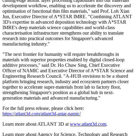
cutting-edge atomic layer processing capabilities into our materials
development workflow, enabling us to accelerate the discovery and
optimisation of functional thin film materials," said Prof. Loh Xian
Jun, Executive Director of A*STAR IMRE. "Combining ATLANT
3D's expertise in advanced deposition technology with A*STAR
IMRE's deep materials science capabilities and world-class
characterisation infrastructure strengthens our ability to translate
research into practical outcomes for Singapore's advanced
manufacturing industry."
"The next frontier for humanity will require breakthroughs in
materials with superior properties enabled by digital closed-loop
additive processes," said Dr. Ho Chaw Sing, Chief Executive
Officer of NAMIC and Executive Director of A*STAR Science and
Engineering Research Council. "A-HUB envisions to be a shared
platform bringing research, industry and ecosystem partners closer
together to accelerate super-materials from lab to factory floor,
strengthening Singapore's position as a global hub in next-
generation materials and advanced manufacturing."
For the full press release, please click here:
https://atlant3d.com/atlant3d-astar-namic/
Learn more about ATLANT 3D at
www.atlant3d.com
.
Learn more about Agency for Science, Technology and Research