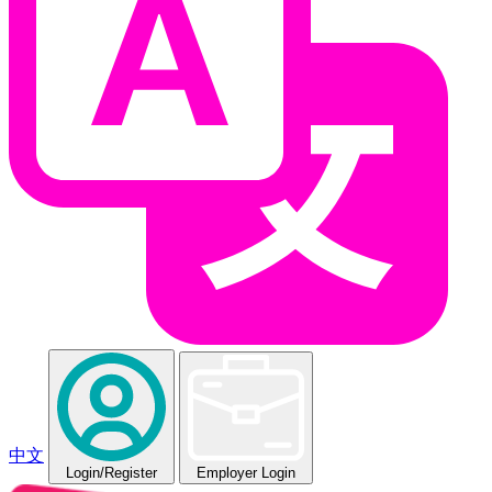
中文
Login
/Register
Employer Login