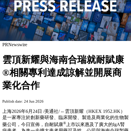
PRNewswire
雲頂新耀與海南合瑞就耐賦康
®相關專利達成諒解並開展商
業化合作
Publish date: 24 Jun 2026
上海
2026年6月24日
/美通社/ -- 雲頂新耀（HKEX 1952.HK）
是一家專注於創新藥研發、臨床開發、製造及商業化的生物製
®
藥公司，今日宣佈，自耐賦康
上市以來惠及了廣大的IgA腎
病患者，為進一步擴大患者用藥可及性，公司與海南合瑞製藥