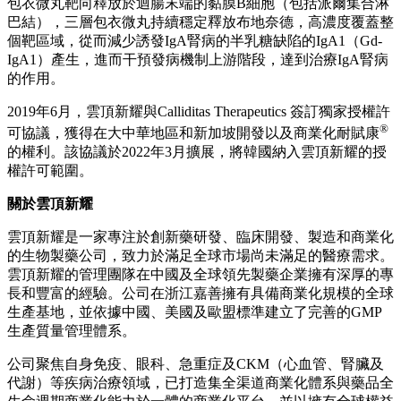
包衣微丸靶向釋放於迴腸末端的黏膜B細胞（包括派爾集合淋
巴結），三層包衣微丸持續穩定釋放布地奈德，高濃度覆蓋整
個靶區域，從而減少誘發IgA腎病的半乳糖缺陷的IgA1（Gd-
IgA1）產生，進而干預發病機制上游階段，達到治療IgA腎病
的作用。
2019年6月，雲頂新耀與Calliditas Therapeutics 簽訂獨家授權許
®
可協議，獲得在大中華地區和新加坡開發以及商業化耐賦康
的權利。該協議於2022年3月擴展，將韓國納入雲頂新耀的授
權許可範圍。
關於雲頂新耀
雲頂新耀是一家專注於創新藥研發、臨床開發、製造和商業化
的生物製藥公司，致力於滿足全球市場尚未滿足的醫療需求。
雲頂新耀的管理團隊在中國及全球領先製藥企業擁有深厚的專
長和豐富的經驗。公司在浙江嘉善擁有具備商業化規模的全球
生產基地，並依據中國、美國及歐盟標準建立了完善的GMP
生產質量管理體系。
公司聚焦自身免疫、眼科、急重症及CKM（心血管、腎臟及
代謝）等疾病治療領域，已打造集全渠道商業化體系與藥品全