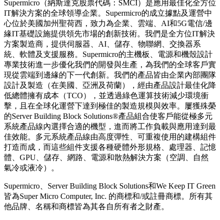
Supermicro（納斯達克股票代碼：SMCI）是應用最佳化全方位
IT解決方案的全球領導企業。Supermicro的成立據點及運營中
心位於美國加州聖荷西，致力為企業、雲端、AI和5G電信/邊
緣IT基礎設施提供領先市場的創新技術。我們是全方位IT解決
方案製造商，提供伺服器、AI、儲存、物聯網、交換器系
統、軟體及支援服務。Supermicro的主機板、電源和機殼設計
專業技術進一步優化我們的開發與生產，為我們的全球客戶實
現從雲端到邊緣的下一代創新。我們的產品皆由企業內部團隊
設計及製造（在美國、亞洲及荷蘭），經由產品設計最佳化降
低總體擁有成本（TCO），並透過綠色運算技術減少環境衝
擊，且在全球化運營下達到極佳的製造規模與效率。屢獲殊榮
的Server Building Block Solutions®產品組合使客戶能從極多元
系統產品線內選擇合適的機型，進而將工作負載與應用達到最
佳效能。多元系統產品線由高度彈性、可重複使用的建構組件
打造而成，而這些組件支援各種硬體外形規格、處理器、記憶
體、GPU、儲存、網路、電源和散熱解決方案（空調、自然
氣冷或液冷）。
Supermicro、Server Building Block Solutions和We Keep IT Green
皆為Super Micro Computer, Inc. 的商標和/或註冊商標。所有其
他品牌、名稱和商標皆為其各自所有者之財產。