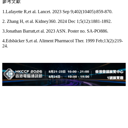
參考文獻
1.Lafayette R,et al. Lancet. 2023 Sep 9;402(10405):859-870.
2. Zhang H, et al. Kidney360. 2024 Dec 1;5(12):1881-1892.
3.Jonathan Barratt,et al. 2023 ASN. Poster no. SA-PO886.
4.Edsbäcker S,et al. Aliment Pharmacol Ther. 1999 Feb;13(2):219-
24.