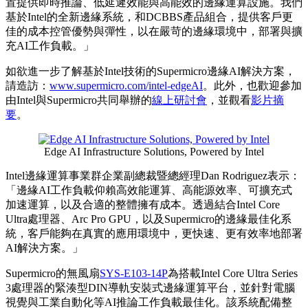
置提供即時推論、低延遲效能與高能效的邊緣運算設施。我們
基於Intel的全新邊緣系統，和DCBBS產品組合，提供客戶更
佳的成本控管優勢與彈性，以在嚴苛的邊緣環境中，部署與擴
充AI工作負載。」
如欲進一步了解基於Intel技術的Supermicro邊緣AI解決方案，
請造訪：
www.supermicro.com/intel-edgeAI
。此外，也歡迎參加
由Intel與Supermicro共同舉辦的
線上研討會
，並觀看
影片摘
要
。
Edge AI Infrastructure Solutions, Powered by Intel
Intel邊緣運算事業群企業副總裁暨總經理Dan Rodriguez表示：
「邊緣AI工作負載仰賴高效能運算、高能源效率、可擴充式
加速運算，以及合適的整體擁有成本。透過結合Intel Core
Ultra處理器、Arc Pro GPU，以及Supermicro的邊緣最佳化系
統，客戶能夠在真實的應用環境中，更快速、更有效率地部署
AI解決方案。」
Supermicro的無風扇
SYS-E103-14P
為搭載Intel Core Ultra Series
3處理器的緊湊型DIN導軌安裝式邊緣運算平台，並針對電腦
視覺與工業自動化等AI推論工作負載最佳化。該系統配備整