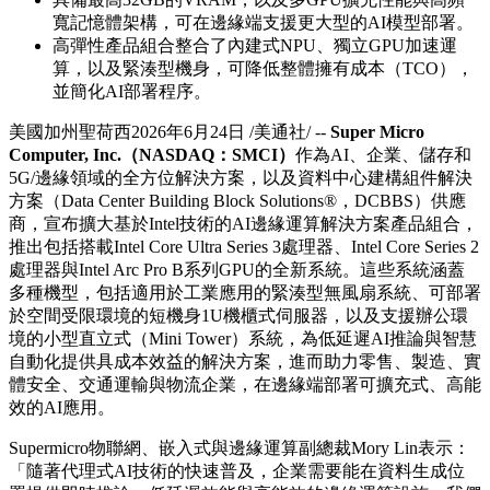
寬記憶體架構，可在邊緣端支援更大型的AI模型部署。
高彈性產品組合整合了內建式NPU、獨立GPU加速運
算，以及緊湊型機身，可降低整體擁有成本（TCO），
並簡化AI部署程序。
美國加州聖荷西
2026年6月24日
/美通社/ --
Super Micro
Computer, Inc.
（
NASDAQ
：
SMCI
）
作為AI、企業、儲存和
5G/邊緣領域的全方位解決方案，以及資料中心建構組件解決
方案（Data Center Building Block Solutions®，DCBBS）供應
商，宣布擴大基於Intel技術的AI邊緣運算解決方案產品組合，
推出包括搭載Intel Core Ultra Series 3處理器、Intel Core Series 2
處理器與Intel Arc Pro B系列GPU的全新系統。這些系統涵蓋
多種機型，包括適用於工業應用的緊湊型無風扇系統、可部署
於空間受限環境的短機身1U機櫃式伺服器，以及支援辦公環
境的小型直立式（Mini Tower）系統，為低延遲AI推論與智慧
自動化提供具成本效益的解決方案，進而助力零售、製造、實
體安全、交通運輸與物流企業，在邊緣端部署可擴充式、高能
效的AI應用。
Supermicro物聯網、嵌入式與邊緣運算副總裁Mory Lin表示：
「隨著代理式AI技術的快速普及，企業需要能在資料生成位