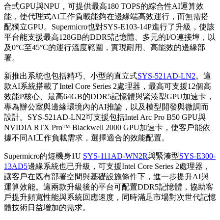
合式GPU與NPU，可提供最高180 TOPS的綜合性AI運算效
能，使代理式AI工作負載能夠在邊緣端高效運行，而無需搭
配獨立GPU。Supermicro也對SYS-E103-14P進行了升級，使該
平台能支援最高128GB的DDR5記憶體、多元的I/O連接埠，以
及0°C至45°C的運行溫度範圍，實現耐用、高能效的邊緣部
署。
新推出系統也包括精巧、小型的直立式
SYS-521AD-LN2
。這
款AI系統搭載了Intel Core Series 2處理器，最高可支援12個高
效能P核心、最高64GB的DDR5記憶體與緊湊型GPU加速卡，
專為辦公室與邊緣環境內的AI推論，以及模型開發與微調而
設計。SYS-521AD-LN2可支援包括Intel Arc Pro B50 GPU與
NVIDIA RTX Pro™ Blackwell 2000 GPU加速卡，使客戶能依
據不同AI工作負載需求，選擇適合的效能配置。
Supermicro的短機身1U
SYS-111AD-WN2R
與緊湊型
SYS-E300-
13AD5
邊緣系統也已升級，可支援Intel Core Series 2處理器，
讓客戶在既有部署空間與基礎設施條件下，進一步提升AI與
運算效能。這兩款升級後的平台可配置DDR5記憶體，協助客
戶提升頻寬性能與系統回應速度，同時滿足市場對次世代記憶
體技術日益增加的需求。