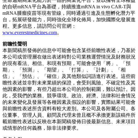
生命週期商業化能力於一體的商業化平台，並以擁有全球權益
的自研mRNA平台為基礎，持續推進mRNA in vivo CAR-T與
mRNA腫瘤疫苗等現有管線，同時通過引進及生態孵化潛力平
台，拓展研發能力，同時強化全球化佈局，加快國際化發展進
程。更多信息，請訪問公司官網：
www.everestmedicines.com
。
前瞻性聲明
本新聞稿所發佈的信息中可能會包含某些前瞻性表述，乃基於
本公司或管理層在做出表述時對公司業務運營情況及財務狀況
的現有看法、相信、和現有預期，可能會使用「將」、「預
期」、「預測」、「期望」、「打算」、「計劃」、「相
信」、「預估」、「確信」及其他類似詞語進行表述。這些前
瞻性表述並非對未來業績的保證，會受到風險、不確定性及其
他因素的影響，有些乃超出本公司的控制範圍，難以預計。因
此，受我們的業務、競爭環境、政治、經濟、法律和社會情況
的未來變化及發展等各種因素及假設的影響，實際結果可能會
與前瞻性表述所含資料有較大差別。本公司及各附屬公司、各
位董事、管理人員、顧問及代理未曾且概不承擔更新該稿件所
載前瞻性表述以反映在本新聞稿發佈日後最新信息、未來項目
或情形的任何義務，除非法律要求。