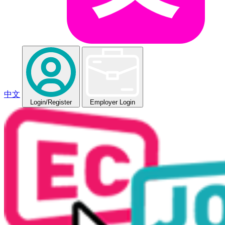
中文
Login
/Register
Employer Login