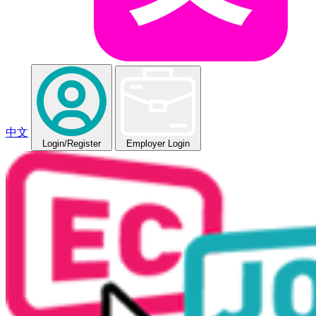
中文
Login
/Register
Employer Login