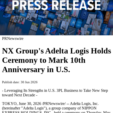
PRNewswire
NX Group's Adelta Logis Holds
Ceremony to Mark 10th
Anniversary in U.S.
Publish date: 30 Jun 2026
- Leveraging Its Strengths in U.S. 3PL Business to Take New Step
toward Next Decade -
TOKYO
,
June 30, 2026
/PRNewswire/ -- Adelta Logis, Inc.
(hereinafter "Adelta Logis"), a group company of NIPPON
EXPRESS HOLDINGS, INC., held a ceremony on Thursday, May