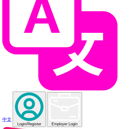
中文
Login
/Register
Employer Login