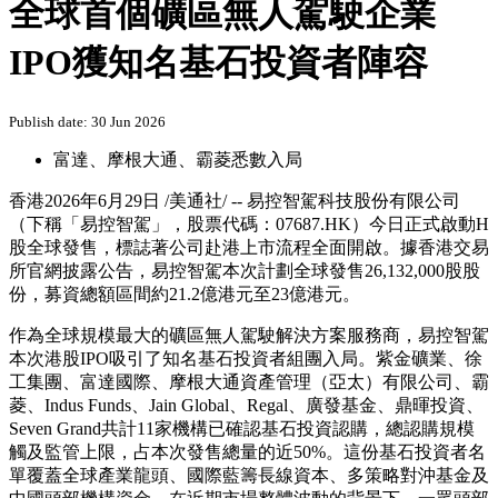
全球首個礦區無人駕駛企業
IPO獲知名基石投資者陣容
Publish date: 30 Jun 2026
富達、摩根大通、霸菱悉數入局
香港
2026年6月29日
/美通社/ -- 易控智駕科技股份有限公司
（下稱「易控智駕」，股票代碼：07687.HK）今日正式啟動H
股全球發售，標誌著公司赴港上市流程全面開啟。據香港交易
所官網披露公告，易控智駕本次計劃全球發售26,132,000股股
份，募資總額區間約21.2億港元至23億港元。
作為全球規模最大的礦區無人駕駛解決方案服務商，易控智駕
本次港股IPO吸引了
知名
基石投資者組團入局。紫金礦業、徐
工集團、富達國際、摩根大通資產管理（亞太）有限公司、霸
菱、Indus Funds、Jain Global、Regal、廣發基金、鼎暉投資、
Seven Grand共計11家機構已確認基石投資認購，總認購規模
觸及監管上限，占本次發售總量的近50%。這份基石投資者名
單覆蓋全球產業龍頭、國際藍籌長線資本、多策略對沖基金及