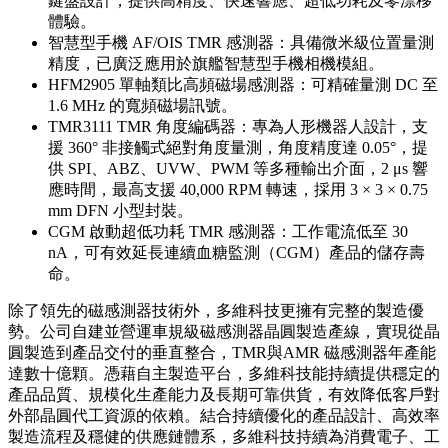
鍵盤設計，提供高精度、快速響應、超低功耗及零漂移
體驗。
智慧型手機 AF/OIS TMR 感測器：具備微米級位置量測
精度，已廣泛應用於旗艦智慧型手機相機模組。
HFM2905 單軸類比高頻磁場感測器：可精確量測 DC 至
1.6 MHz 的寬頻磁場訊號。
TMR3111 TMR 角度編碼器：專為人形機器人設計，支
援 360° 非接觸式絕對角度量測，角度精度達 0.05°，提
供 SPI、ABZ、UVW、PWM 等多種輸出介面，2 μs 響
應時間，最高支援 40,000 RPM 轉速，採用 3 × 3 × 0.75
mm DFN 小型封裝。
CGM 啟動超低功耗 TMR 感測器：工作電流低至 30
nA，可有效延長連續血糖監測（CGM）產品的儲存壽
命。
除了領先的磁感測器技術外，多維科技更擁有完整的製造優
勢。公司自建並營運車規級磁感測器晶圓製造產線，實現從晶
圓製造到產品交付的垂直整合，TMR與AMR 磁感測器年產能
達數十億顆。憑藉自主製造平台，多維科技能持續提供穩定的
產品品質、規模化生產能力及長期可靠供貨，有效降低客戶對
外部晶圓代工資源的依賴。結合持續優化的產品設計、高效率
製造流程及穩健的供應鏈體系，多維科技持續為消費電子、工