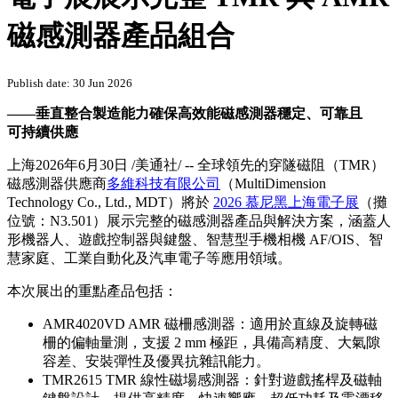
磁感測器產品組合
Publish date: 30 Jun 2026
——垂直整合製造能力確保高效能磁感測器穩定、可靠且
可持續供應
上海
2026年6月30日
/美通社/ -- 全球領先的穿隧磁阻（TMR）
磁感測器供應商
多維科技有限公司
（MultiDimension
Technology Co., Ltd., MDT）將於
2026 慕尼黑上海電子展
（攤
位號：N3.501）展示完整的磁感測器產品與解決方案，涵蓋人
形機器人、遊戲控制器與鍵盤、智慧型手機相機 AF/OIS、智
慧家庭、工業自動化及汽車電子等應用領域。
本次展出的重點產品包括：
AMR4020VD AMR 磁柵感測器：適用於直線及旋轉磁
柵的偏軸量測，支援 2 mm 極距，具備高精度、大氣隙
容差、安裝彈性及優異抗雜訊能力。
TMR2615 TMR 線性磁場感測器：針對遊戲搖桿及磁軸