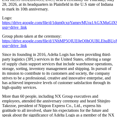
28, 2026, at its headquarters in Plainfield in the U.S state of Indiana
to mark its 10th anniversary.
Logo:
https://drive.google.com/file/d/1dqm0cxpYamnvMUra1AGXMuGlX
usp=drive_link
Group photo taken at the ceremony:
https://drive.google.com/file/d/1NhMP5QIUE0eO0hOUBLEhuBUo
usp=drive_link
Since its founding in 2016, Adelta Logis has been providing third-
party logistics (3PL) services in the United States, offering a range
of supply chain support services that include warehouse operations,
storage, sorting, inventory management and shipping. In pursuit of
its mission to contribute to its customers and society, the company
strives to be a professional, creative and innovative enterprise, and
has achieved impressive levels of customer satisfaction through its
high-quality services.
More than 60 people, including NX Group executives and
employees, attended the anniversary ceremony and heard Shinjiro
Takezoe, president of Nippon Express Co., Ltd., express his
gratitude to all involved, share his expectations for the future and
speak about the significance of Adelta Logis as a member of the NX