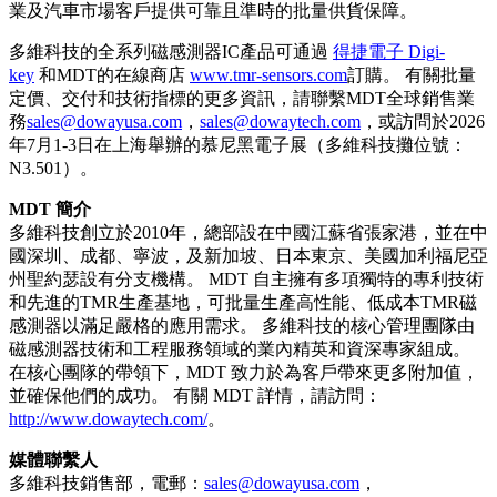
業及汽車市場客戶提供可靠且準時的批量供貨保障。
多維科技的全系列磁感測器IC產品可通過
得捷電子 Digi-
key
和MDT的在線商店
www.tmr-sensors.com
訂購。 有關批量
定價、交付和技術指標的更多資訊，請聯繫MDT全球銷售業
務
sales@dowayusa.com
，
sales@dowaytech.com
，或訪問於2026
年7月1-3日在上海舉辦的慕尼黑電子展（多維科技攤位號：
N3.501）。
MDT 簡介
多維科技創立於2010年，總部設在中國江蘇省張家港，並在中
國深圳、成都、寧波，及新加坡、日本東京、美國加利福尼亞
州聖約瑟設有分支機構。 MDT 自主擁有多項獨特的專利技術
和先進的TMR生產基地，可批量生產高性能、低成本TMR磁
感測器以滿足嚴格的應用需求。 多維科技的核心管理團隊由
磁感測器技術和工程服務領域的業內精英和資深專家組成。
在核心團隊的帶領下，MDT 致力於為客戶帶來更多附加值，
並確保他們的成功。 有關 MDT 詳情，請訪問：
http://www.dowaytech.com/
。
媒體聯繫人
多維科技銷售部，電郵：
sales@dowayusa.com
，