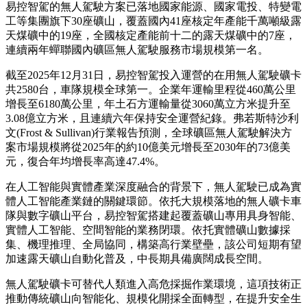
易控智駕的無人駕駛方案已落地國家能源、國家電投、特變電
工等集團旗下30座礦山，覆蓋國內41座核定年產能千萬噸級露
天煤礦中的19座，全國核定產能前十二的露天煤礦中的7座，
連續兩年蟬聯國內礦區無人駕駛服務市場規模第一名。
截至2025年12月31日，易控智駕投入運營的在用無人駕駛礦卡
共2580台，車隊規模全球第一。企業年運輸里程從460萬公里
增長至6180萬公里，年土石方運輸量從3060萬立方米提升至
3.08億立方米，且連續六年保持安全運營紀錄。弗若斯特沙利
文(Frost & Sullivan)行業報告預測，全球礦區無人駕駛解決方
案市場規模將從2025年的約10億美元增長至2030年的73億美
元，復合年均增長率高達47.4%。
在人工智能與實體產業深度融合的背景下，無人駕駛已成為實
體人工智能產業鏈的關鍵環節。依托大規模落地的無人礦卡車
隊與數字礦山平台，易控智駕搭建起覆蓋礦山專用具身智能、
實體人工智能、空間智能的業務閉環。依托實體礦山數據採
集、機理推理、全局協同，構築高行業壁壘，該公司短期有望
加速露天礦山自動化普及，中長期具備廣闊成長空間。
無人駕駛礦卡可替代人類進入高危採掘作業環境，這項技術正
推動傳統礦山向智能化、規模化開採全面轉型，在提升安全生