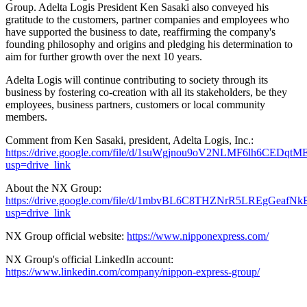
Group. Adelta Logis President Ken Sasaki also conveyed his
gratitude to the customers, partner companies and employees who
have supported the business to date, reaffirming the company's
founding philosophy and origins and pledging his determination to
aim for further growth over the next 10 years.
Adelta Logis will continue contributing to society through its
business by fostering co-creation with all its stakeholders, be they
employees, business partners, customers or local community
members.
Comment from Ken Sasaki, president, Adelta Logis, Inc.:
https://drive.google.com/file/d/1suWgjnou9oV2NLMF6lh6CEDqtM
usp=drive_link
About the NX Group:
https://drive.google.com/file/d/1mbvBL6C8THZNrR5LREgGeafN
usp=drive_link
NX Group official website:
https://www.nipponexpress.com/
NX Group's official LinkedIn account:
https://www.linkedin.com/company/nippon-express-group/