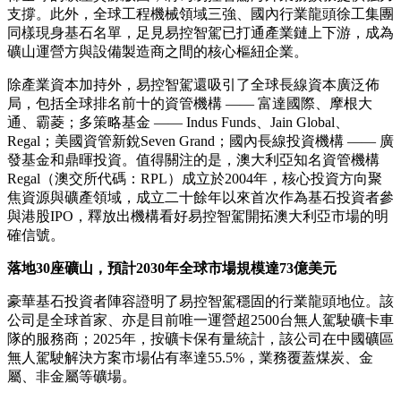
支撐。此外，全球工程機械領域三強、國內行業龍頭徐工集團
同樣現身基石名單，足見易控智駕已打通產業鏈上下游，成為
礦山運營方與設備製造商之間的核心樞紐企業。
除產業資本加持外，易控智駕還吸引了全球長線資本廣泛佈
局，包括全球排名前十的資管機構 —— 富達國際、摩根大
通、霸菱；多策略基金 —— Indus Funds、Jain Global、
Regal；美國資管新銳Seven Grand；國內長線投資機構 —— 廣
發基金和鼎暉投資。值得關注的是，澳大利亞知名資管機構
Regal（澳交所代碼：RPL）成立於2004年，核心投資方向聚
焦資源與礦產領域，成立二十餘年以來首次作為基石投資者參
與港股IPO，釋放出機構看好易控智駕開拓澳大利亞市場的明
確信號。
落地
30座礦山，預計2030年全球市場規模達73億美元
豪華基石投資者陣容證明了易控智駕穩固的行業龍頭地位。該
公司是全球首家、亦是目前唯一運營超2500台無人駕駛礦卡車
隊的服務商；2025年，按礦卡保有量統計，該公司在中國礦區
無人駕駛解決方案市場佔有率達55.5%，業務覆蓋煤炭、金
屬、非金屬等礦場。