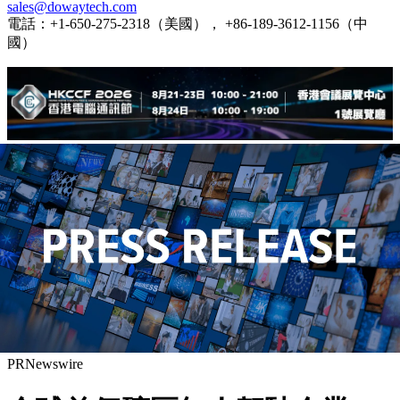
sales@dowaytech.com
電話：+1-650-275-2318（美國）， +86-189-3612-1156（中
國）
PRNewswire