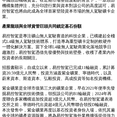
中國頭部機構資金。在近期市場整體波動的背景下，一眾頭部
機構集體押注，充分印證行業與資本對該公司的高度認可，易
控智駕也將由此成為全球首家登陸資本市場的無人駕駛礦卡企
業。
產業龍頭與全球資管巨頭共同鎖定基石份額
易控智駕是專注礦山無人駕駛賽道的科技企業，已構建起全棧
式L4級無人駕駛技術體系，打造專為重型礦卡定制的軟硬件
一體化解決方案。當下全球L4級無人駕駛商業化落地競爭日
趨激烈，易控智駕憑借先發優勢與技術壁壘，收穫了產業內外
投資者的長期關注。
招股書顯示，自成立以來，易控智駕已完成11輪融資，累計募
資20.59億元人民幣，投資方涵蓋紫金礦業、寧德時代，以及
蔚來資本、斯道資本、弘毅投資、高成投資等知名投資機構。
紫金礦業是全球市值第三大的礦業企業，早在2021年便率先發
掘易控智駕的技術價值，領投該公司的B1輪融資；2024年再
度聯合多家機構追加投資超3億元人民幣。在易控智駕遞表港
交所之前，寧德時代出資超4億元人民幣聯合領投D輪融資。
本次發售中，紫金礦業再度以基石投資者身份入場，依托其遍
佈全球的礦產資源版圖，將為易控智駕海外業務擴張提供強力