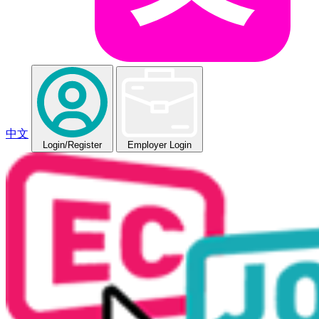
中文
Login
/Register
Employer Login