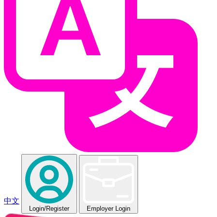
中文
Login
/Register
Employer Login