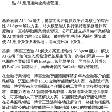
點 AI 應用邁向企業級營運。
基於底層 AI Infra 能力，博雲向客戶提供以平台為核心的綜合
性 AI Agent 解決方案，將大模型能力與行業特定業務邏輯深
度融合，直接驅動商業價值變現。公司已建立起具備行業經驗
和 AI 實施能力的 FDE 團隊，能夠與客戶現有系統打通集成，
使 AI 應用價值快速落地，進而提升項目價值。
當前，博雲正透過 AI 解決方案直接輸出 AI Agent 能力，解決
AI 技術「如何進入業務流程並產生價值」的核心問題 —— 包
括面向企業級場景的 BoAgent 智能體平台、面向個人與辦公
的 BoClaw 智能助手、面向研發的 BoCoder 編程智能體。
在金融行業領域，博雲金融智能體團隊將多年為金融客戶的服
務經驗，沉澱出博雲 FICC 金融智能體解決方案；在製造行業
領域，博雲與南京大學團隊合作開發的工業垂直大模型專注於
將工業能力透過 AI 智能體作為載體，為製造業企業提供專業
化、可落地的人工智慧解決方案，賦能製造業的智能化轉型；
在公共服務領域，博雲正透過與各地政府合作，搭建包括服務
於政務辦公的政務智能體平台和服務於 OPC 的智能體賦能平