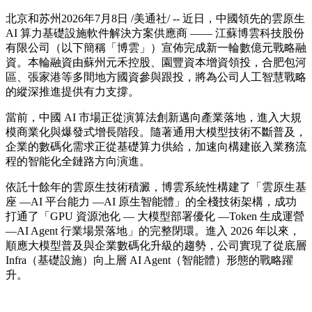
北京和苏州
2026年7月8日
/美通社/ -- 近日，中國領先的雲原生
AI 算力基礎設施軟件解決方案供應商 —— 江蘇博雲科技股份
有限公司（以下簡稱「博雲」）宣佈完成新一輪數億元戰略融
資。本輪融資由蘇州元禾控股、園豐資本增資領投，合肥包河
區、張家港等多間地方國資參與跟投，將為公司人工智慧戰略
的縱深推進提供有力支撐。
當前，中國 AI 市場正從演算法創新邁向產業落地，進入大規
模商業化與爆發式增長階段。隨著通用大模型技術不斷普及，
企業的數碼化需求正從基礎算力供給，加速向構建嵌入業務流
程的智能化全鏈路方向演進。
依託十餘年的雲原生技術積澱，博雲系統性構建了「雲原生基
座 —AI 平台能力 —AI 原生智能體」的全棧技術架構，成功
打通了「GPU 資源池化 — 大模型部署優化 —Token 生成運營
—AI Agent 行業場景落地」的完整閉環。進入 2026 年以來，
順應大模型普及與企業數碼化升級的趨勢，公司實現了從底層
Infra（基礎設施）向上層 AI Agent（智能體）形態的戰略躍
升。