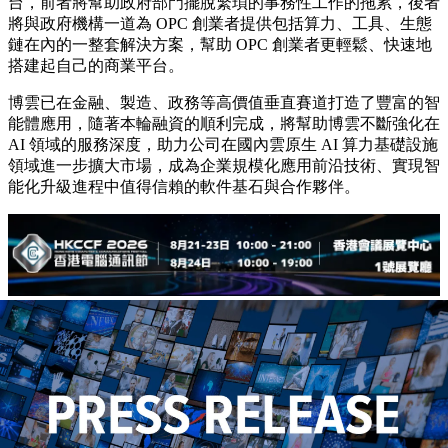
台，前者將幫助政府部門擺脫繁瑣的事務性工作的拖累，後者
將與政府機構一道為 OPC 創業者提供包括算力、工具、生態
鏈在內的一整套解決方案，幫助 OPC 創業者更輕鬆、快速地
搭建起自己的商業平台。
博雲已在金融、製造、政務等高價值垂直賽道打造了豐富的智
能體應用，隨著本輪融資的順利完成，將幫助博雲不斷強化在
AI 領域的服務深度，助力公司在國內雲原生 AI 算力基礎設施
領域進一步擴大市場，成為企業規模化應用前沿技術、實現智
能化升級進程中值得信賴的軟件基石與合作夥伴。