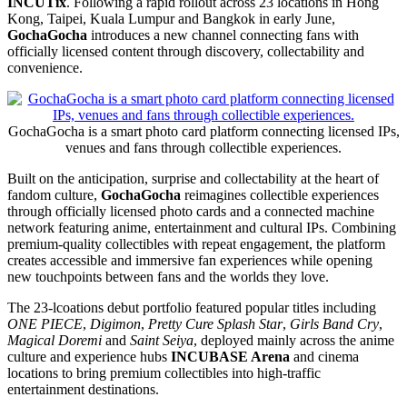
INCUTix
. Following a rapid rollout across 23 locations in Hong
Kong, Taipei, Kuala Lumpur and Bangkok in early June,
GochaGocha
introduces a new channel connecting fans with
officially licensed content through discovery, collectability and
convenience.
GochaGocha is a smart photo card platform connecting licensed IPs,
venues and fans through collectible experiences.
Built on the anticipation, surprise and collectability at the heart of
fandom culture,
GochaGocha
reimagines collectible experiences
through officially licensed photo cards and a connected machine
network featuring anime, entertainment and cultural IPs. Combining
premium-quality collectibles with repeat engagement, the platform
creates accessible and immersive fan experiences while opening
new touchpoints between fans and the worlds they love.
The 23-lcoations debut portfolio featured popular titles including
ONE PIECE
,
Digimon
,
Pretty Cure Splash Star
,
Girls Band Cry
,
Magical Doremi
and
Saint Seiya
, deployed mainly across the anime
culture and experience hubs
INCUBASE Arena
and cinema
locations to bring premium collectibles into high-traffic
entertainment destinations.