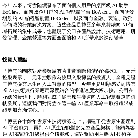
今年以來，博雲陸續發布了面向個人用戶的桌面級 AI 助手
BoClaw、面向政企用戶的 AI 智能體平台 BoAgent、面向研發
場景的 AI 編程智能體 BoCoder，以及面向金融、製造、政務
等領域的行業解決方案。這些產品是博雲多年來持續向 AI 領
域拓展的集中成果，也體現了公司在產品設計、技術應用、研
發管理、企業營運等方面全面擁抱 AI 所帶來的深刻變革。
投資人觀點
「博雲的團隊對產業發展有著非常前瞻和清醒的認知。」元禾
控股表示，「元禾控股作為較早入股博雲的投資人，全程見證
了博雲從雲原生向人工智慧的轉型，今年更是明顯感受到博雲
將 AI 技術與行業應用深度結合的推進速度大幅加快。公司在
花總的帶領下，順利完成了從雲原生賽道向人工智慧賽道的併
軌發展，這讓我們對博雲在這一輪 AI 產業革命中取得耀眼成
績更加充滿信心。」
「博雲在十餘年雲原生技術積澱之上，構建了從雲原生基座到
AI 平台能力、再到 AI 原生智能體的完整產品架構，能夠為客
戶 AI 智能化升級提供全棧服務，這對幫助用戶將 AI 技術在