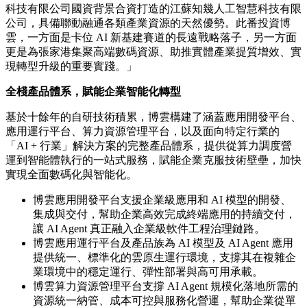
科技有限公司國資背景合資打造的江蘇知幾人工智慧科技有限
公司，具備聯動融通各類產業資源的天然優勢。此番投資博
雲，一方面是卡位 AI 新基建賽道的長遠戰略落子，另一方面
更是為張家港集聚高端數碼資源、助推實體產業提質增效、實
現轉型升級的重要實踐。」
全棧產品體系，賦能企業智能化轉型
基於十餘年的自研技術積累，博雲構建了涵蓋應用開發平台、
應用運行平台、算力資源管理平台，以及面向特定行業的
「AI + 行業」解決方案的完整產品體系，提供從算力調度營
運到智能體執行的一站式服務，賦能企業克服技術壁壘，加快
實現全面數碼化與智能化。
博雲應用開發平台支援企業級應用和 AI 模型的開發、
集成與交付，幫助企業高效完成終端應用的持續交付，
讓 AI Agent 真正融入企業級軟件工程治理鏈路。
博雲應用運行平台及產品族為 AI 模型及 AI Agent 應用
提供統一、標準化的雲原生運行環境，支撐其在複雜企
業環境中的穩定運行、彈性部署與高可用承載。
博雲算力資源管理平台支撐 AI Agent 規模化落地所需的
資源統一納管、成本可控與服務化營運，幫助企業從單