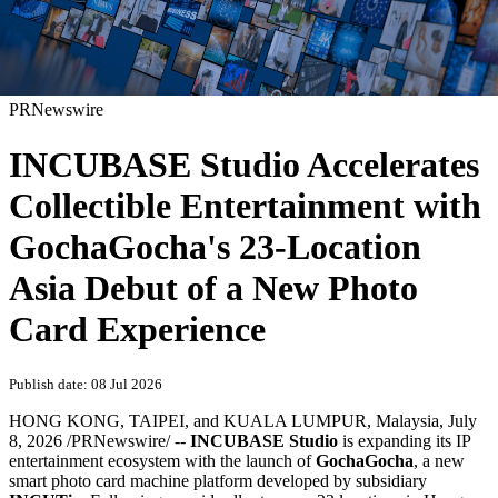
PRNewswire
INCUBASE Studio Accelerates
Collectible Entertainment with
GochaGocha's 23-Location
Asia Debut of a New Photo
Card Experience
Publish date: 08 Jul 2026
HONG KONG, TAIPEI, and KUALA LUMPUR, Malaysia
,
July
8, 2026
/PRNewswire/ --
INCUBASE Studio
is expanding its IP
entertainment ecosystem with the launch of
GochaGocha
, a new
smart photo card machine platform developed by subsidiary