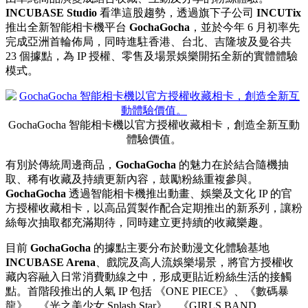
INCUBASE Studio
看準這股趨勢，透過旗下子公司
INCUTix
推出全新智能相卡機平台
GochaGocha
，並於今年 6 月初率先
完成亞洲首輪佈局，
同時進駐香港、台北、吉隆坡及曼谷共
23 個據點
，為 IP 授權、零售及場景娛樂開拓全新的實體體驗
模式。
GochaGocha 智能相卡機以官方授權收藏相卡，創造全新互動
體驗價值。
有別於傳統周邊商品，
GochaGocha
的魅力在於結合隨機抽
取、稀有收藏及持續更新內容，鼓勵粉絲重複參與。
GochaGocha
透過智能相卡機推出動畫、娛樂及文化 IP 的官
方授權收藏相卡，以高品質製作配合定期推出的新系列，讓粉
絲每次抽取都充滿期待，同時建立更持續的收藏樂趣。
目前
GochaGocha
的據點主要分布於動漫文化體驗基地
INCUBASE Arena
、戲院及高人流娛樂場景，將官方授權收
藏內容融入日常消費動線之中，形成更貼近粉絲生活的接觸
點。首階段推出的人氣 IP 包括 《ONE PIECE》、《數碼暴
龍》、《光之美少女 Splash Star》、《GIRLS BAND