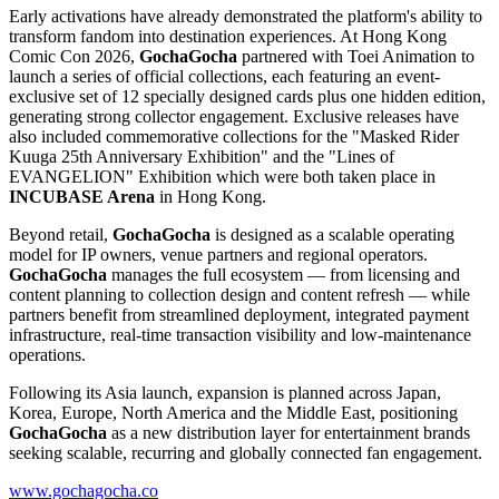
Early activations have already demonstrated the platform's ability to
transform fandom into destination experiences. At Hong Kong
Comic Con 2026,
GochaGocha
partnered with Toei Animation to
launch a series of official collections, each featuring an event-
exclusive set of 12 specially designed cards plus one hidden edition,
generating strong collector engagement. Exclusive releases have
also included commemorative collections for the "Masked Rider
Kuuga 25th Anniversary Exhibition" and the "Lines of
EVANGELION" Exhibition which were both taken place in
INCUBASE Arena
in Hong Kong.
Beyond retail,
GochaGocha
is designed as a scalable operating
model for IP owners, venue partners and regional operators.
GochaGocha
manages the full ecosystem — from licensing and
content planning to collection design and content refresh — while
partners benefit from streamlined deployment, integrated payment
infrastructure, real-time transaction visibility and low-maintenance
operations.
Following its Asia launch, expansion is planned across Japan,
Korea, Europe, North America and the Middle East, positioning
GochaGocha
as a new distribution layer for entertainment brands
seeking scalable, recurring and globally connected fan engagement.
www.gochagocha.co