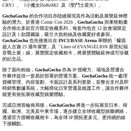
CRY》、《小魔女DoReMi》及《聖鬥士星矢》。
GochaGocha
的合作項目亦陸續展現其作為活動及展覽延伸體
驗的潛力。於香港 Comic Con 2026，
GochaGocha
與東映動畫
合作推出多款官方限定收藏系列，每套均包含 12 款會場限定
設計及 1 款隱藏版，吸引大批粉絲及收藏愛好者參與。
GochaGocha
也先後推出在
INCUBASE Arena
舉辦的「幪面
超人古迦 25 週年展覽」及「Lines of EVANGELION 新世紀福
音戰士展：線」展覽限定收藏相卡，將展覽體驗延伸成可珍藏
的紀念品。
除了面向粉絲，
GochaGocha
亦為 IP 授權方、場地及營運合
作夥伴提供一套易於部署的營運方案。
GochaGocha
統一處理
授權管理、內容策劃、卡面設計及系列更新，並整合支付及即
時銷售數據系統，大幅簡化日常營運及維護工作，讓合作夥伴
能更有效拓展收藏型娛樂體驗。
完成亞洲首輪佈局後，
GochaGocha
將進一步拓展至日本、韓
國、歐洲、北美及中東市場，逐步建立全球收藏型娛樂網絡，
透過官方授權收藏相卡，為全球 IP 開拓更多元、更持續的線
下接觸點。