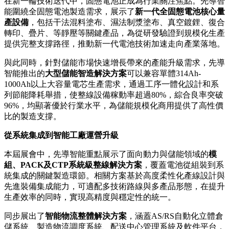
在此次展會上，先導智能不僅全面展示了覆蓋電池全生命週期
的核心裝備，更劍指未來，系統性地拋出了
面向固態電池、大
容量儲能系統、智能汽車和智慧物流
的「極限智造」整體解決
方案，向全球客戶展示了中國高端裝備如何引領下一代電池產
業的量產紀元。
Lead Intelligent at The Battery Show Europe 2026
系統化佈局下一代電池技術
在新一輪技術迭代中，固態電池正成為行業關注焦點。先導智
能圍繞全固態電池製造需求，展示了
新一代全固態電池核心量
產設備
，包括干法混料塗布、濕法制漿塗布、真空鍍鋰、復合
轉印、疊片、等靜壓等關鍵產品，為從研發驗證到規模化生產
提供完整支撐路徑，推動新一代電池技術加速走向產業落地。
與此同時，針對儲能市場快速增長帶來的產能升級需求，先導
智能推出的
大型儲能智造解決方案
可以兼容單體314Ah-
1000Ah以上大容量電芯生產需求，通過工序一體化設計和系
列節能降耗舉措，使整線設備稼動率超過80%，綜合良率突破
96%，均顯著優於行業水平，為儲能規模化商用提供了高性價
比的製造支撐。