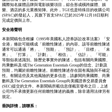
國際知名媒體品牌與電影娛樂項目，綜合形成橫跨媒體、娛
樂、酒店的多元業務矩陣。此外，TGE也是特殊目的收購公司
(SPAC)的發起人，其旗下首支SPAC已於2025年12月18日順利
完成定價與上市。
安全港聲明
本新聞稿包含根據《1995年美國私人證券訴訟改革法案》「安
全港」條款可能構成「前瞻性陳述」的內容。該等前瞻性陳述
通常可以通過「將」、「預期」、「預計」、「目標」、「未
來」、「打算」、「計劃」、「相信」、「估計」、「可能」
等類似表述識別。除歷史事實外的陳述，包括有關尚乘國際、
尚乘數科及/或The Generation Essentials Group的信念、計劃及
預期，均屬於前瞻性陳述。前瞻性陳述存在固有風險與不確定
性。有關這些及其他風險的更多信息，請參閱尚乘國際、尚乘
數科及The Generation Essentials Group向美國證券交易委員會
(SEC)提交的文件。本新聞稿所載信息僅截至發布之日，上述
公司均不承擔更新任何前瞻性陳述的義務，除非適用法律另有
規定。
垂詢詳情，請聯系：