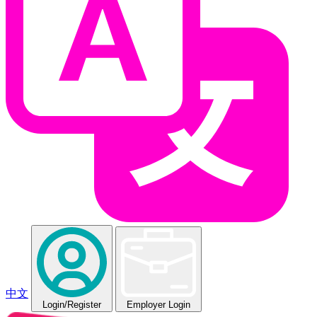
中文
Login
/Register
Employer Login