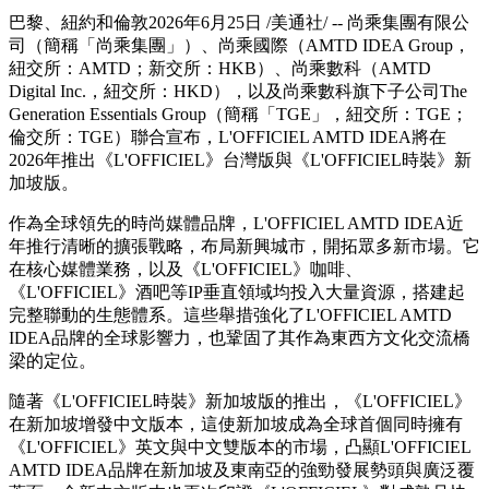
巴黎、紐約和倫敦
2026年6月25日
/美通社/ -- 尚乘集團有限公
司（簡稱「尚乘集團」）、尚乘國際（AMTD IDEA Group，
紐交所：AMTD；新交所：HKB）、尚乘數科（AMTD
Digital Inc.，紐交所：HKD），以及尚乘數科旗下子公司The
Generation Essentials Group（簡稱「TGE」，紐交所：TGE；
倫交所：TGE）聯合宣布，L'OFFICIEL AMTD IDEA將在
2026年推出《L'OFFICIEL》台灣版與《L'OFFICIEL時裝》新
加坡版。
作為全球領先的時尚媒體品牌，L'OFFICIEL AMTD IDEA近
年推行清晰的擴張戰略，布局新興城市，開拓眾多新市場。它
在核心媒體業務，以及《L'OFFICIEL》咖啡、
《L'OFFICIEL》酒吧等IP垂直領域均投入大量資源，搭建起
完整聯動的生態體系。這些舉措強化了L'OFFICIEL AMTD
IDEA品牌的全球影響力，也鞏固了其作為東西方文化交流橋
梁的定位。
隨著《L'OFFICIEL時裝》新加坡版的推出，《L'OFFICIEL》
在新加坡增發中文版本，這使新加坡成為全球首個同時擁有
《L'OFFICIEL》英文與中文雙版本的市場，凸顯L'OFFICIEL
AMTD IDEA品牌在新加坡及東南亞的強勁發展勢頭與廣泛覆