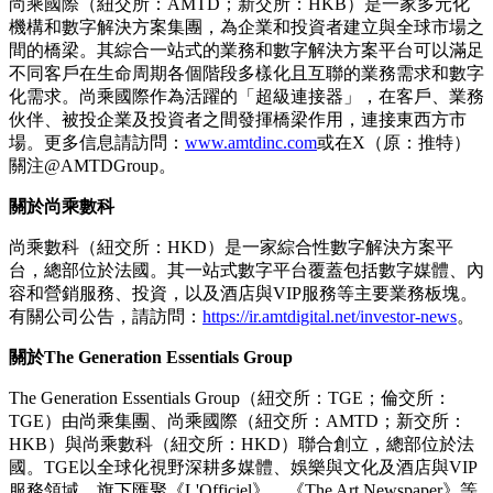
尚乘國際（紐交所：AMTD；新交所：HKB）是一家多元化
機構和數字解決方案集團，為企業和投資者建立與全球市場之
間的橋梁。其綜合一站式的業務和數字解決方案平台可以滿足
不同客戶在生命周期各個階段多樣化且互聯的業務需求和數字
化需求。尚乘國際作為活躍的「超級連接器」，在客戶、業務
伙伴、被投企業及投資者之間發揮橋梁作用，連接東西方市
場。更多信息請訪問：
www.amtdinc.com
或在X（原：推特）
關注@AMTDGroup。
關於尚乘數科
尚乘數科（紐交所：HKD）是一家綜合性數字解決方案平
台，總部位於法國。其一站式數字平台覆蓋包括數字媒體、內
容和營銷服務、投資，以及酒店與VIP服務等主要業務板塊。
有關公司公告，請訪問：
https://ir.amtdigital.net/investor-news
。
關於
The Generation Essentials Group
The Generation Essentials Group（紐交所：TGE；倫交所：
TGE）由尚乘集團、尚乘國際（紐交所：AMTD；新交所：
HKB）與尚乘數科（紐交所：HKD）聯合創立，總部位於法
國。TGE以全球化視野深耕多媒體、娛樂與文化及酒店與VIP
服務領域，旗下匯聚《L'Officiel》、《The Art Newspaper》等