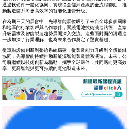
從系統集成到智能工廠運營升級
本屆展會中，先導智能重點展示了面向動力與儲能領域的
模
組、
PACK及CTP系統級整線解決方案
，覆蓋電池從組裝到系
統集成的關鍵製造環節。相關方案基於高度柔性化產線設計與
先進裝備集成能力，可適配多技術路線與多產品形態，在提升
生產效率的同時，實現高精度與穩定性的統一。
同步展出了
智能物流整體解決方案
，涵蓋AS/RS自動化立體倉
儲系統、製造物流調度系統、配送中心管理系統及軟件平台，
通過軟硬件一體化協同，實現從倉儲到產線的全流程聯動，推
動製造體系向更高效率的智能化運營升級。
在為期三天的展會中，先導智能展位吸引了來自全球多個國家
和地區的行業客戶與合作夥伴，圍繞電池技術演進路徑、產線
升級需求及智能製造趨勢展開深入交流。這些面對面的溝通進
一步加深了行業理解，也為未來合作奠定了堅實基礎。
從單點設備創新到整線系統構建，從製造能力升級到全價值鏈
協同，先導智能持續推動新能源智能製造體系演進。未來，公
司將繼續以技術創新為驅動，攜手全球夥伴，共同邁向更高效