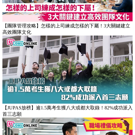
【職場健康】專家：9點前上班根本是折磨！牛津研究揭最佳
返工時間(附打工仔抗疲勞攻略)
【團隊管理攻略】怎樣的上司練成怎樣的下屬！3大關鍵建立
高效團隊文化