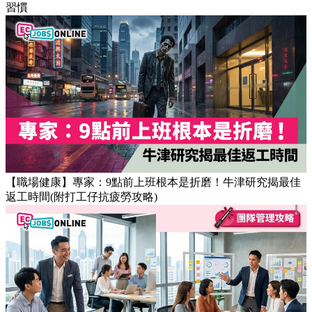
【OT戒斷攻略】工作永遠做唔完？4個戒掉即升效率的職場壞
習慣