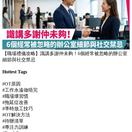
【JUPAS放榜】逾1.5萬考生獲八大或都大取錄！82%成功派入
首三志願
【職場禮儀攻略】識講多謝仲未夠！6個經常被忽略的辦公室
細節與社交禁忌