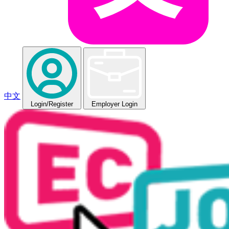
中文
Login
/Register
Employer Login